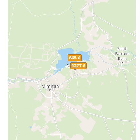
865 €
1277 €