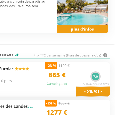
ué dans un coin de paradis au
ndes, dès 376 euros/sem
plus d'infos
Prix TTC par semaine (Frais de dossier inclus)
PARTAGER
- 23 %
1120 €
Eurolac
★★★★
865
€
7.9
 6 pers.
2716 avis sur 8 sites
+ D'INFOS >
- 24 %
1687 €
C
amping Marvilla Parks Rivages des Landes
★★★★
1277 €