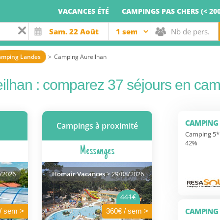
VACANCES ÉTÉ
CAMPINGS PAS CHERS (< 200
amping Landes
Camping Aureilhan
ilhan : comparez 37 séjours en ca
CAMPING 
Campings à proximité
Camping 5* 
42%
Messanges
/2026
Homair Vacances
> 29/08/2026
441€
CAMPING 
/ sem >
360€ / sem >