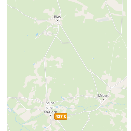
427 €