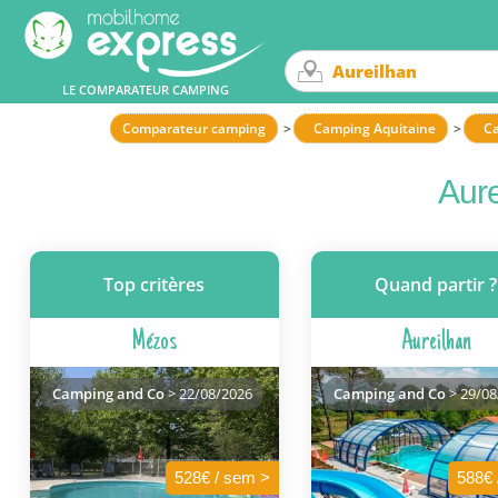
LE COMPARATEUR CAMPING
Comparateur camping
Camping Aquitaine
C
Aure
Top critères
Quand partir ?
Mézos
Aureilhan
Camping and Co
> 22/08/2026
Camping and Co
> 29/08
528€ / sem >
588€ 