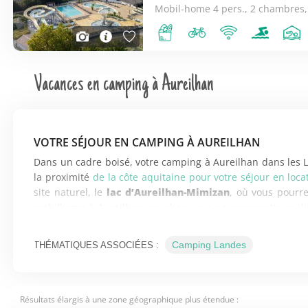
Mobil-home 4 pers., 2 chambres,
Vacances en camping à Aureilhan
VOTRE SÉJOUR EN CAMPING À AUREILHAN
Dans un cadre boisé, votre camping à Aureilhan dans les Lan
la proximité
de la côte aquitaine pour votre séjour en loc
site naturel, le
lac d’Aureilhan-Mimizan
, où vous pourre
mobilhome à Aureilhan pas cher, vous pourrez partir en dire
pour nager, barboter avec les plus jeunes ou louer des ba
de pêche avec des activités comme la découverte du lac de
Camping Landes
THÉMATIQUES ASSOCIÉES :
En plus de la plage du lac, prévoyez des belles balades 
promenade de l’étang. Le village est voisin de Saint-Paul
vous emmènent jusqu’à la
plage bordant l’océan
. Grâce 
Résultats élargis à une zone géographique plus étendue :