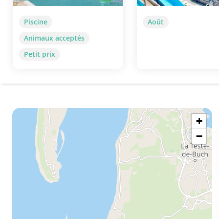
Piscine
Août
Animaux acceptés
Petit prix
+
−