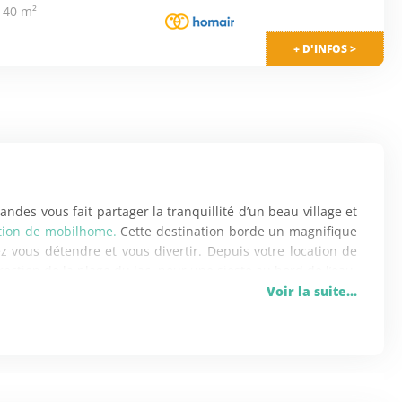
 40 m²
+ D'INFOS >
des vous fait partager la tranquillité d’un beau village et
ation de mobilhome.
Cette destination borde un magnifique
z vous détendre et vous divertir. Depuis votre location de
ction de la plage du lac, pour une sieste au bord de l’eau,
teaux à pédales. Vous pourrez alterner ensuite les parties
Voir la suite...
puis une pirogue ou à bord d’un kayak.
sur le ponton du lac, ou préférer le vélo et parcourir la
 en Born et de Mimizan, et environ 10 km de piste cyclable
aux
pistes cyclables
, vous pourrez vous remettre en forme