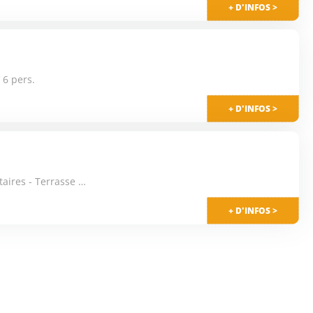
+ D'INFOS >
 6 pers.
+ D'INFOS >
Mobil-Home - Vue Lac - sans sanitaires - Terrasse 5 pers.
+ D'INFOS >