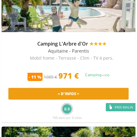
Camping L'Arbre d'Or
★★★★
Aquitaine
- Parentis
Mobil home - Terrasse - Clim - TV 4 pers.
971 €
- 11 %
1085 €
+ D'INFOS >
PRIX MALIN
8.8
160 avis sur 4 sites