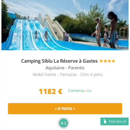
Camping Siblu La Réserve à Gastes
★★★★
Aquitaine
- Parentis
Mobil home - Terrasse - Clim 6 pers.
1182 €
+ D'INFOS >
PRIX MALIN
8.2