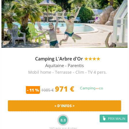
Camping L'Arbre d'Or
★★★★
Aquitaine
- Parentis
Mobil home - Terrasse - Clim - TV 4 pers.
971 €
- 11 %
1085 €
+ D'INFOS >
PRIX MALIN
8.8
160 avis sur 4 sites