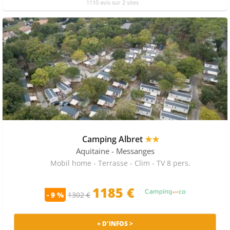
1110 avis sur 2 sites
Camping Albret
★★
Aquitaine
- Messanges
Mobil home - Terrasse - Clim - TV 8 pers.
1185 €
- 9 %
1302 €
+ D'INFOS >