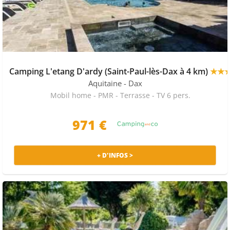
Camping L'etang D'ardy (Saint-Paul-lès-Dax à 4 km)
★★
Aquitaine
- Dax
Mobil home - PMR - Terrasse - TV 6 pers.
971 €
+ D'INFOS >