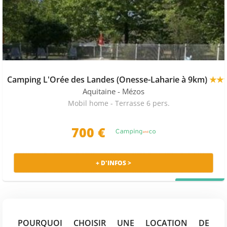
Camping L'Orée des Landes (Onesse-Laharie à 9km)
★★
Aquitaine
- Mézos
Mobil home - Terrasse 6 pers.
700 €
+ D'INFOS >
PRIX MALIN
POURQUOI CHOISIR UNE LOCATION DE