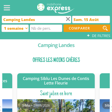
COMPARER
+
DE FILTRES
Camping Landes
OFFRES LES MOINS CHÈRES
Camping Siblu Les Dunes de Contis
nces
Lette Fleurie
Saint julien en born
Siblu
> 29/08/2026
Sibl