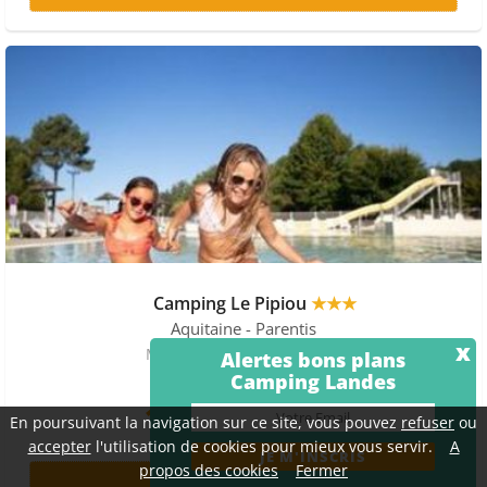
Camping Le Pipiou
★★★
Aquitaine
- Parentis
x
Mobil home - Terrasse 6 pers.
Alertes bons plans
Camping Landes
1211 €
En poursuivant la navigation sur ce site, vous pouvez
refuser
ou
accepter
l'utilisation de cookies pour mieux vous servir.
A
propos des cookies
Fermer
+ D'INFOS >