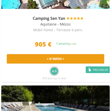
Camping Sen Yan
★★★★★
Aquitaine
- Mézos
Mobil home - Terrasse 6 pers.
905 €
+ D'INFOS >
PRIX MALIN
6.9
819 avis sur 6 sites