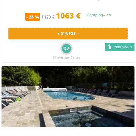
1063 €
- 25 %
1420 €
+ D'INFOS >
PRIX MALIN
6.8
87 avis sur 4 sites