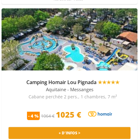
Camping Homair Lou Pignada
★★★★★
Aquitaine
- Messanges
Cabane perchée 2 pers., 1 chambres, 7 m²
1025 €
- 4 %
1064 €
+ D'INFOS >