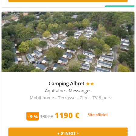
PRIX MALIN
Camping Albret
★★
Aquitaine
- Messanges
Mobil home - Terrasse - Clim - TV 8 pers.
1190 €
- 9 %
1302 €
+ D'INFOS >