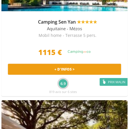
Camping Sen Yan
★★★★★
Aquitaine
- Mézos
Mobil home - Terrasse 5 pers.
1115 €
+ D'INFOS >
PRIX MALIN
6.9
819 avis sur 6 sites