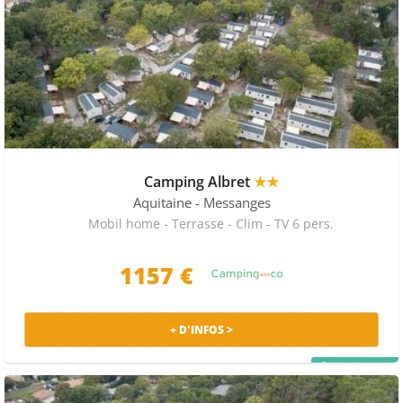
Camping Albret
★★
Aquitaine
- Messanges
Mobil home - Terrasse - Clim - TV 6 pers.
1157 €
+ D'INFOS >
PRIX MALIN