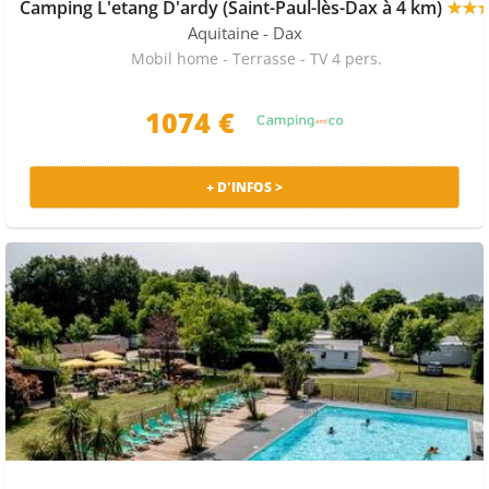
Camping L'etang D'ardy (Saint-Paul-lès-Dax à 4 km)
★★
Aquitaine
- Dax
Mobil home - Terrasse - TV 4 pers.
1074 €
+ D'INFOS >