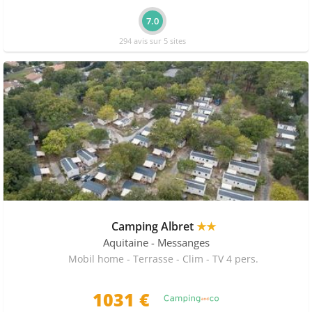
7.0
294 avis sur 5 sites
Camping Albret
★★
Aquitaine
- Messanges
Mobil home - Terrasse - Clim - TV 4 pers.
1031 €