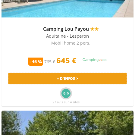
Camping Lou Payou
★★
Aquitaine
- Lesperon
Mobil home 2 pers.
645
€
- 16 %
765 €
+ D'INFOS >
9.9
27 avis sur 4 sites