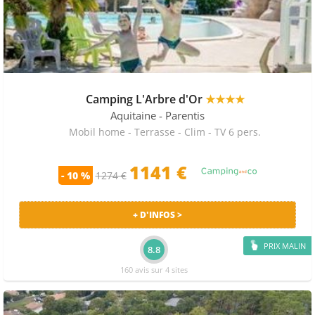
Camping L'Arbre d'Or
★★★★
Aquitaine
- Parentis
Mobil home - Terrasse - Clim - TV 6 pers.
1141 €
- 10 %
1274 €
+ D'INFOS >
PRIX MALIN
8.8
160 avis sur 4 sites