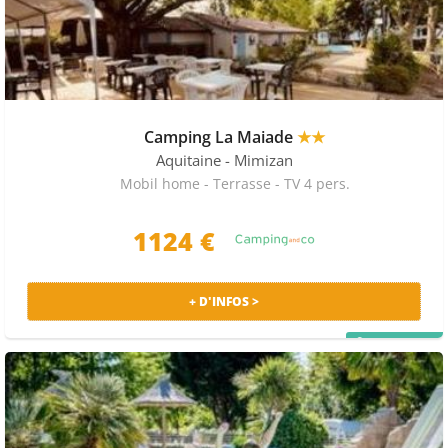
Camping La Maiade
★★
Aquitaine
- Mimizan
Mobil home - Terrasse - TV 4 pers.
1124 €
+ D'INFOS >
PRIX MALIN