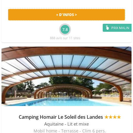
+ D'INFOS >
PRIX MALIN
7.8
888 avis sur 11 sites
Camping Homair Le Soleil des Landes
★★★★
Aquitaine
- Lit et mixe
Mobil home - Terrasse - Clim 6 pers.