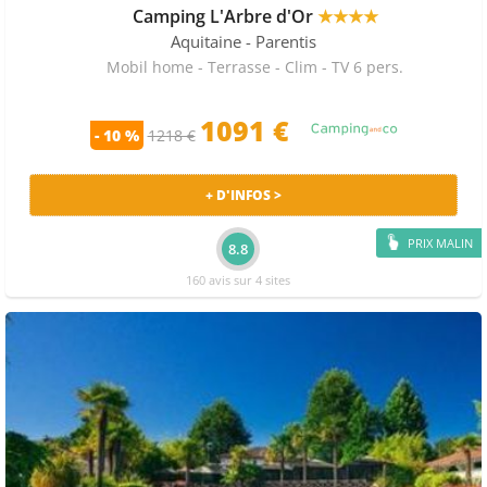
Camping L'Arbre d'Or
★★★★
Aquitaine
- Parentis
Mobil home - Terrasse - Clim - TV 6 pers.
1091 €
- 10 %
1218 €
+ D'INFOS >
PRIX MALIN
8.8
160 avis sur 4 sites