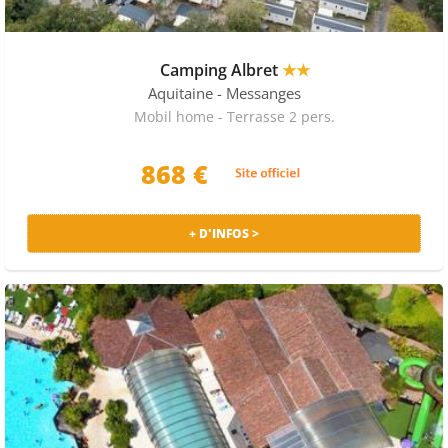
dans les Landes dépend avant tout des attentes et du
style de séjour recherché. Certains privilégient le calme
et la nature, tandis que d’autres recherchent une
Camping Albret
★★
ambiance plus animée. La localisation, l’environnement
Aquitaine
- Messanges
et l’atmosphère générale du camping sont des critères
Mobil home - Terrasse 2 pers.
déterminants pour garantir une expérience réussie et
en adéquation avec ses envies.
868 €
+ D'INFOS >