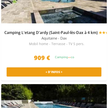
Camping L'etang D'ardy (Saint-Paul-lès-Dax à 4 km)
★★
Aquitaine
- Dax
Mobil home - Terrasse - TV 5 pers.
909 €
+ D'INFOS >