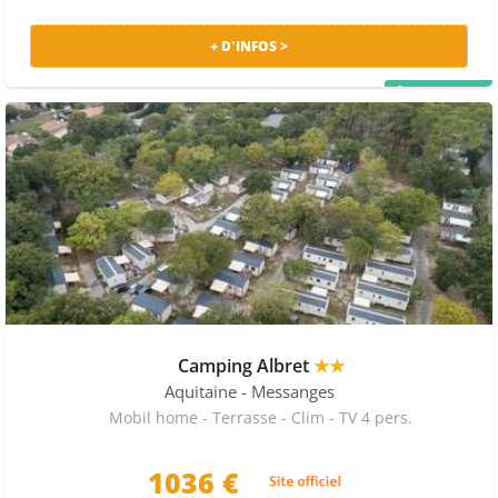
+ D'INFOS >
PRIX MALIN
Camping Albret
★★
Aquitaine
- Messanges
Mobil home - Terrasse - Clim - TV 4 pers.
1036 €