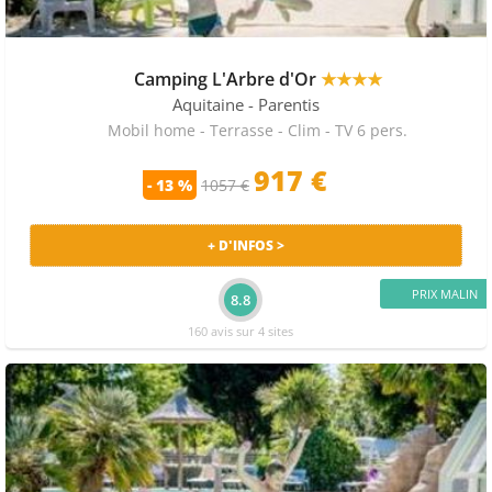
Camping L'Arbre d'Or
★★★★
Aquitaine
- Parentis
Mobil home - Terrasse - Clim - TV 6 pers.
917 €
- 13 %
1057 €
+ D'INFOS >
PRIX MALIN
8.8
160 avis sur 4 sites