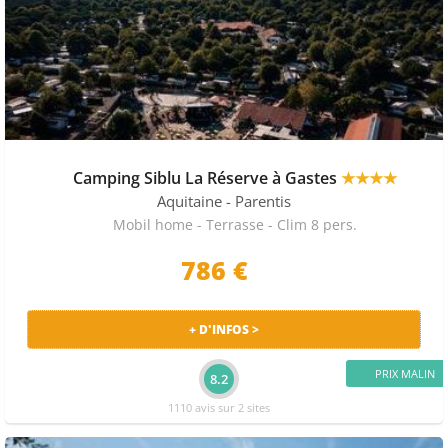
Camping Siblu La Réserve à Gastes
★★★★
Aquitaine
- Parentis
Mobil home - Terrasse - Clim 8 pers.
786 €
+ D'INFOS >
PRIX MALIN
8.2
1110 avis sur 2 sites