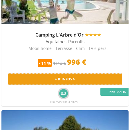
Camping L'Arbre d'Or
★★★★
Aquitaine
- Parentis
Mobil home - Terrasse - Clim - TV 6 pers.
996 €
- 11 %
1113 €
+ D'INFOS >
PRIX MALIN
8.8
160 avis sur 4 sites