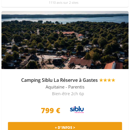
1110 avis sur 2 sites
Camping Siblu La Réserve à Gastes
★★★★
Aquitaine
- Parentis
Bien-être 2ch 6p
799 €
+ D'INFOS >