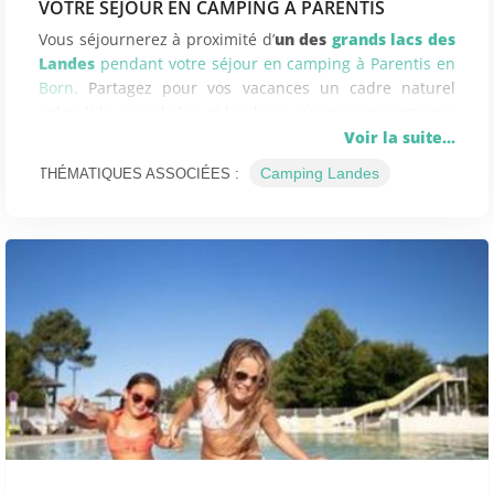
VOTRE SÉJOUR EN CAMPING À PARENTIS
Vous séjournerez à proximité d’
un des
grands lacs des
Landes
pendant votre séjour en camping à Parentis en
Born.
Partagez pour vos vacances un cadre naturel
splendide, avec le lac et la plage, où vous pourrez vous
détendre au bord de l’eau, pour vous baigner ou
Voir la suite...
découvrir les activités nautiques. Installé dans votre
Camping Landes
THÉMATIQUES ASSOCIÉES :
canoë, vous pourrez explorer le lac de Parentis à votre
rythme ! Egalement, l’école de voile de Gastes, voisine
de Parentis en Born, vous propose des stages et de la
location de catamaran, de planche à voile ou du kayak.
Pendant votre semaine en
location de mobilhome à
Parentis
, vous serez étonné par toutes les activités
possibles autour du lac ! Si vous aimez la pêche à la
ligne, le lac abrite des poissons comme des anguilles,
des carpes et des perches. A Parentis, la
pêche à la
truite
est une des grandes activités du lac ! Vous
pourrez vous ressourcer au cœur d’un environnement
exceptionnel en optant pour une balade à vélos