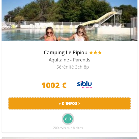
Camping Le Pipiou
★★★
Aquitaine
- Parentis
Sérénité 3ch 8p
1002 €
+ D'INFOS >
8.0
200 avis sur 8 sites