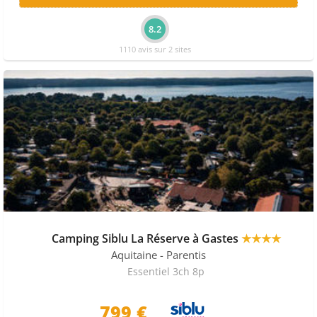
8.2
1110 avis sur 2 sites
Camping Siblu La Réserve à Gastes
★★★★
Aquitaine
- Parentis
Essentiel 3ch 8p
799 €