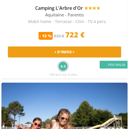
Camping L'Arbre d'Or
★★★★
Aquitaine
- Parentis
Mobil home - Terrasse - Clim - TV 4 pers.
722
€
- 13 %
833 €
+ D'INFOS >
PRIX MALIN
8.8
160 avis sur 4 sites