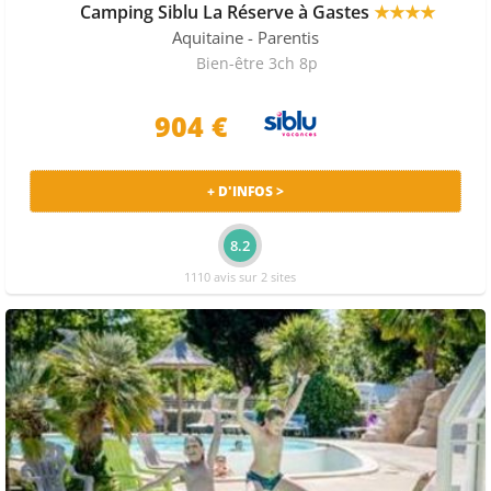
Camping Siblu La Réserve à Gastes
★★★★
Aquitaine
- Parentis
Bien-être 3ch 8p
904 €
+ D'INFOS >
8.2
1110 avis sur 2 sites