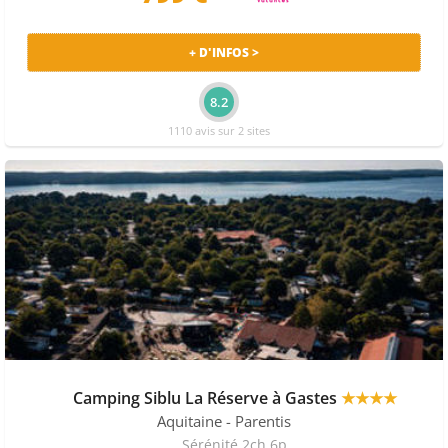
+ D'INFOS >
8.2
1110 avis sur 2 sites
Camping Siblu La Réserve à Gastes
★★★★
Aquitaine
- Parentis
Sérénité 2ch 6p