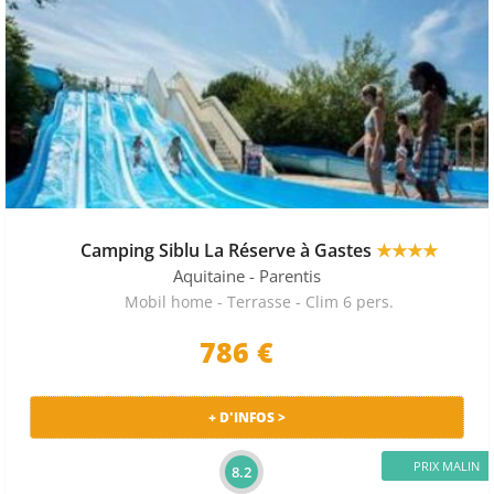
Camping Siblu La Réserve à Gastes
★★★★
Aquitaine
- Parentis
Mobil home - Terrasse - Clim 6 pers.
786 €
+ D'INFOS >
PRIX MALIN
8.2