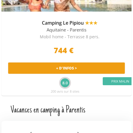
Camping Le Pipiou
★★★
Aquitaine
- Parentis
Mobil home - Terrasse 8 pers.
744 €
+ D'INFOS >
PRIX MALIN
8.0
200 avis sur 8 sites
Vacances en camping à Parentis