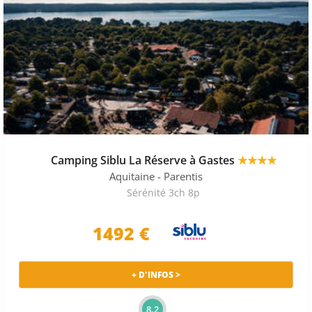
Camping Siblu La Réserve à Gastes
★★★★
Aquitaine
- Parentis
Sérénité 3ch 8p
1492
€
+ D'INFOS >
8.2