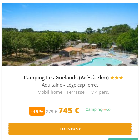
Camping Les Goelands (Arès à 7km)
★★★
Aquitaine
- Lège cap ferret
Mobil home - Terrasse - TV 4 pers.
745 €
- 15 %
879 €
+ D'INFOS >