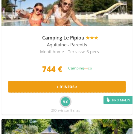
Camping Le Pipiou
★★★
Aquitaine
- Parentis
Mobil home - Terrasse 6 pers.
744 €
+ D'INFOS >
PRIX MALIN
8.0
200 avis sur 8 sites