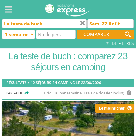
COMPARER
+
DE FILTRES
La teste de buch : comparez 23
séjours en camping
RÉSULTATS >
12
SÉJOURS EN CAMPING LE 22/08/2026
Prix TTC par semaine (Frais de dossier inclus)
PARTAGER
Le moins cher