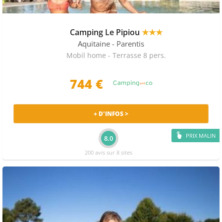
QUE FAIRE À LA TESTE DE BUCH ?
Camping Le Pipiou
★★★
A côté de La teste de buch voici les principales
curiosités : Chapelle des Marins. Pour les courses vous
Aquitaine
- Parentis
pouvez vous rendre à l'Intermarché, au Lidl ou à
Mobil home - Terrasse 8 pers.
l'Intermarché. Pour les restaurants, nous vous
conseillons d'aller au Chez Pierre, à La Cabane de
744 €
l'Aiguillon ou au Crescendo.
PRIX MOYENS ET PROMOS CAMPINGS À LA
TESTE DE BUCH
+ D'INFOS >
Le camping au prix le plus bas sur La teste de buch en
PRIX MALIN
8.0
moyenne s'élève à 465€/semaine à la
date du 29
Octobre.
200 avis sur 8 sites
Choisissez votre camping à La teste de buch parmi 23
séjours en mobil home à La teste de buch proposés par
les sites suivants : Camping-and-co et les plus grands
spécialistes des vacances en camping.