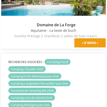
Domaine de La Forge
Aquitaine
- La teste de buch
Sunelia Prestige 2 chambres 2 salles de bain 4 pers.
+ D'INFOS >
Camping Vacaf
RECHERCHES ASSOCIÉES :
Camping 18 juillet 2026
Camping Cote Atlantique pas cher
Camping Languedoc-Roussillon pas cher
Vacances en camping été 2026
Campings Lac de Sainte-Croix
Camping Bretagne pas cher