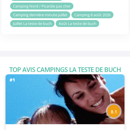
Camping Nord / Picardie pas cher
Camping dernière minute juillet
Camping 8 août 2026
Juillet La teste de buch
Août La teste de buch
TOP AVIS CAMPINGS LA TESTE DE BUCH
#1
8.1