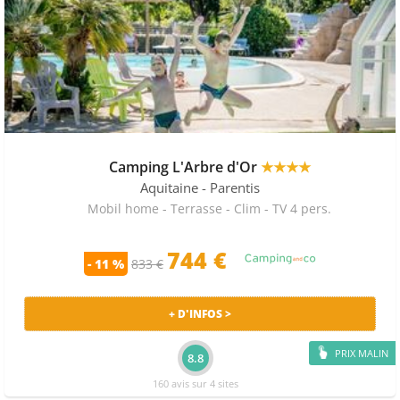
Camping L'Arbre d'Or
★★★★
Aquitaine
- Parentis
Mobil home - Terrasse - Clim - TV 4 pers.
744 €
- 11 %
833 €
+ D'INFOS >
PRIX MALIN
8.8
160 avis sur 4 sites