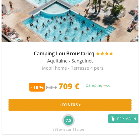
Camping Lou Broustaricq
★★★★
Aquitaine
- Sanguinet
Mobil home - Terrasse 4 pers.
709 €
- 16 %
840 €
+ D'INFOS >
PRIX MALIN
7.8
888 avis sur 11 sites