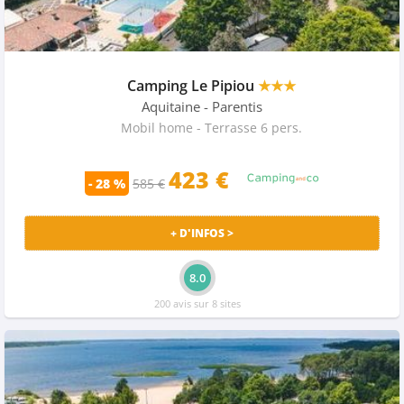
Camping Le Pipiou
★★★
Aquitaine
- Parentis
Mobil home - Terrasse 6 pers.
423 €
- 28 %
585 €
+ D'INFOS >
8.0
200 avis sur 8 sites