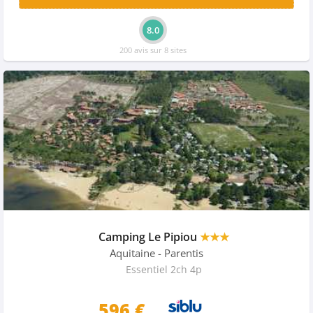
8.0
200 avis sur 8 sites
Camping Le Pipiou
★★★
Aquitaine
- Parentis
Essentiel 2ch 4p
596 €