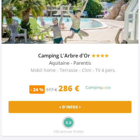
Camping L'Arbre d'Or
★★★★
Aquitaine
- Parentis
Mobil home - Terrasse - Clim - TV 4 pers.
286 €
- 24 %
377 €
+ D'INFOS >
8.8
160 avis sur 4 sites