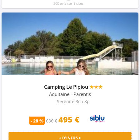
200 avis sur 8 sites
Camping Le Pipiou
★★★
Aquitaine
- Parentis
Sérénité 3ch 8p
495 €
- 28 %
686 €
+ D'INFOS >