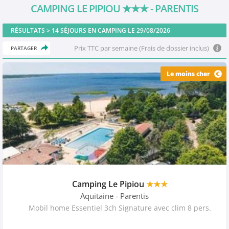
CAMPING LE PIPIOU
★★★
- PARENTIS
RÉSULTATS >
14
SÉJOURS EN CAMPING LE 29/08/2026
Prix TTC par semaine (Frais de dossier inclus)
PARTAGER
Le moins cher
Camping Le Pipiou
★★★
Aquitaine
- Parentis
Mobil home Essentiel 3ch Signature avec clim 8 pers.