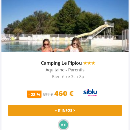
Camping Le Pipiou
★★★
Aquitaine
- Parentis
Bien-être 3ch 8p
460 €
- 28 %
637 €
+ D'INFOS >
8.0