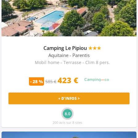
Camping Le Pipiou
★★★
Aquitaine
- Parentis
Mobil home - Terrasse - Clim 8 pers.
423 €
- 28 %
585 €
+ D'INFOS >
8.0
200 avis sur 8 sites