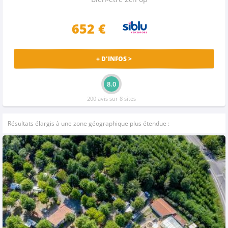
652 €
+ D'INFOS >
8.0
200 avis sur 8 sites
Résultats élargis à une zone géographique plus étendue :