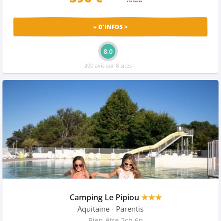
+ D'INFOS >
8.0
200 avis sur 8 sites
Camping Le Pipiou
★★★
Aquitaine
- Parentis
Bien-être 2ch 6p