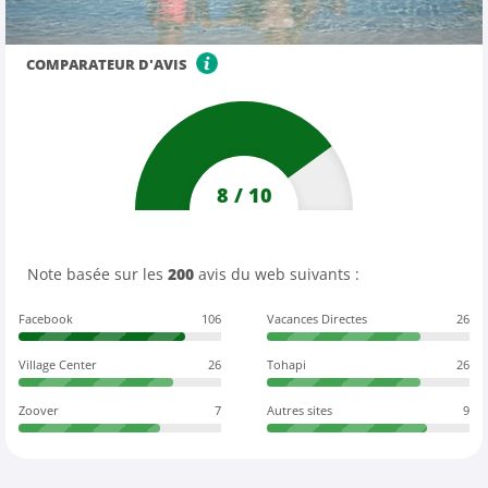
COMPARATEUR D'AVIS
8
/
10
Note basée sur les
200
avis du web suivants :
Facebook
106
Vacances Directes
26
Village Center
26
Tohapi
26
Zoover
7
Autres sites
9