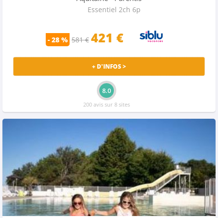
Essentiel 2ch 6p
421 €
- 28 %
581 €
+ D'INFOS >
8.0
200 avis sur 8 sites