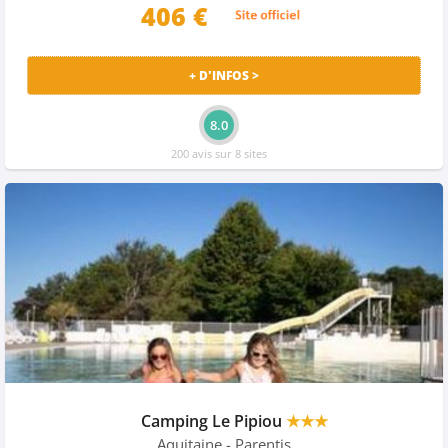
406
€
+ D'INFOS >
8.0
200 avis sur 8 sites
Camping Le Pipiou
★★★
Aquitaine
- Parentis