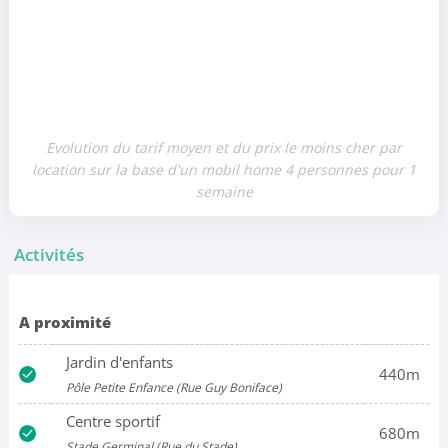
Evolution du tarif moyen et du prix le moins cher par
location sur la base d'un mobil home 4 personnes pour 1
semaine
Activités
A proximité
Jardin d'enfants
440m
Pôle Petite Enfance (Rue Guy Boniface)
Centre sportif
680m
Stade Germinal (Rue du Stade)