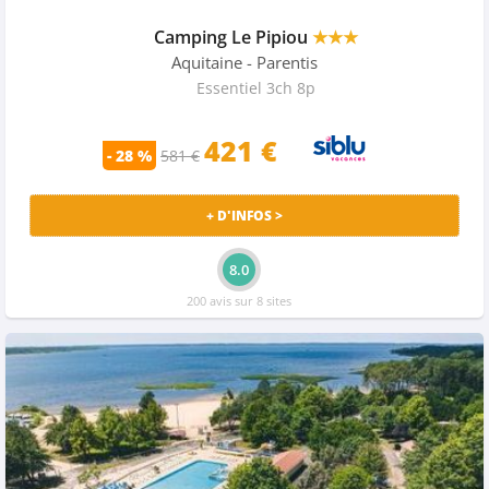
Camping Le Pipiou
★★★
Aquitaine
- Parentis
Essentiel 3ch 8p
421 €
- 28 %
581 €
+ D'INFOS >
8.0
200 avis sur 8 sites