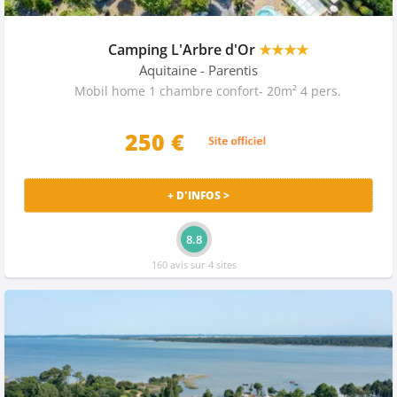
Camping L'Arbre d'Or
★★★★
Aquitaine
- Parentis
Mobil home 1 chambre confort- 20m² 4 pers.
250 €
+ D'INFOS >
8.8
160 avis sur 4 sites