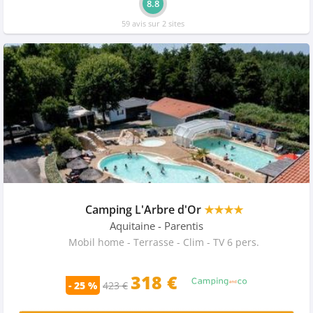
8.8
59 avis sur 2 sites
Camping L'Arbre d'Or
★★★★
Aquitaine
- Parentis
Mobil home - Terrasse - Clim - TV 6 pers.
318
€
- 25 %
423 €