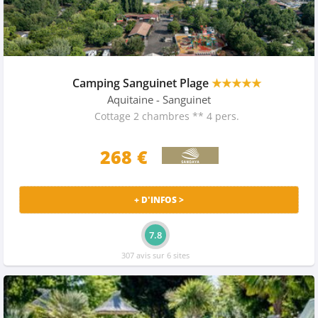
Camping Sanguinet Plage
★★★★★
Aquitaine
- Sanguinet
Cottage 2 chambres ** 4 pers.
268 €
+ D'INFOS >
7.8
307 avis sur 6 sites