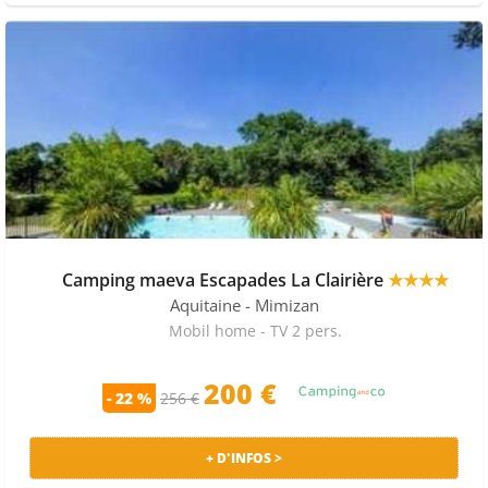
Camping maeva Escapades La Clairière
★★★★
Aquitaine
- Mimizan
Mobil home - TV 2 pers.
200 €
- 22 %
256 €
+ D'INFOS >