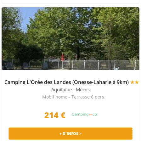
Camping L'Orée des Landes (Onesse-Laharie à 9km)
★★
Aquitaine
- Mézos
Mobil home - Terrasse 6 pers.
214 €
+ D'INFOS >