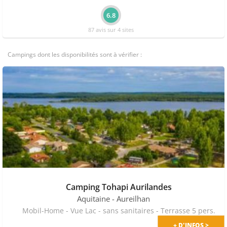
6.8
87 avis sur 4 sites
Campings dont les disponibilités sont à vérifier :
Camping Tohapi Aurilandes
Aquitaine
- Aureilhan
Mobil-Home - Vue Lac - sans sanitaires - Terrasse 5 pers.
+ D'INFOS >