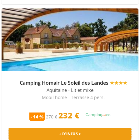
Camping Homair Le Soleil des Landes
★★★★
Aquitaine
- Lit et mixe
Mobil home - Terrasse 4 pers.
232 €
- 14 %
270 €
+ D'INFOS >