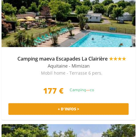
Camping maeva Escapades La Clairière
★★★★
Aquitaine
- Mimizan
Mobil home - Terrasse 6 pers.
177 €
+ D'INFOS >