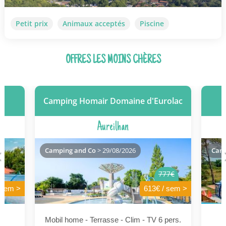
Petit prix
Animaux acceptés
Piscine
OFFRES LES MOINS CHÈRES
Camping Homair Domaine d'Eurolac
Aureilhan
Camping and Co
> 29/08/2026
Camp
777€
 sem >
613€ / sem >
s.
Mobil home - Terrasse - Clim - TV 6 pers.
M