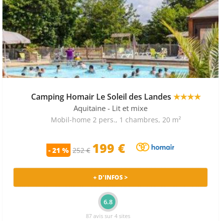
Camping Homair Le Soleil des Landes
★★★★
Aquitaine
- Lit et mixe
Mobil-home 2 pers., 1 chambres, 20 m²
199 €
- 21 %
252 €
+ D'INFOS >
6.8
87 avis sur 4 sites