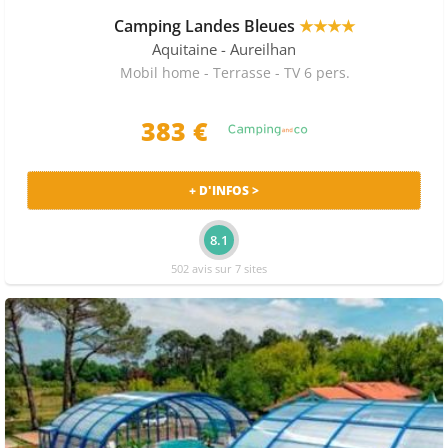
Camping Landes Bleues
★★★★
Aquitaine
- Aureilhan
Mobil home - Terrasse - TV 6 pers.
383 €
+ D'INFOS >
8.1
502 avis sur 7 sites