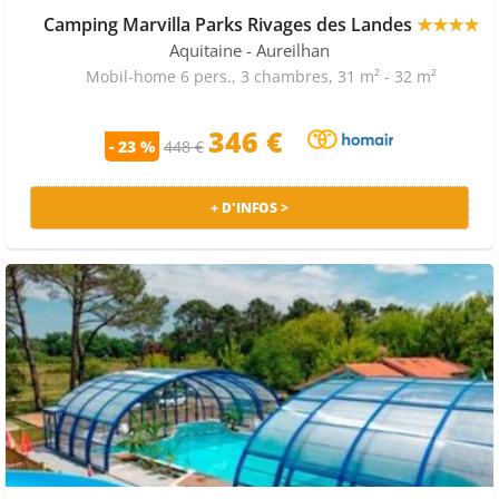
Camping Marvilla Parks Rivages des Landes
★★★★
Aquitaine
- Aureilhan
Mobil-home 6 pers., 3 chambres, 31 m² - 32 m²
346 €
- 23 %
448 €
+ D'INFOS >