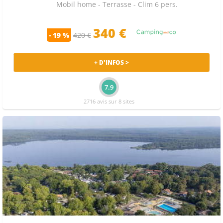
Mobil home - Terrasse - Clim 6 pers.
340 €
- 19 %
420 €
+ D'INFOS >
7.9
2716 avis sur 8 sites