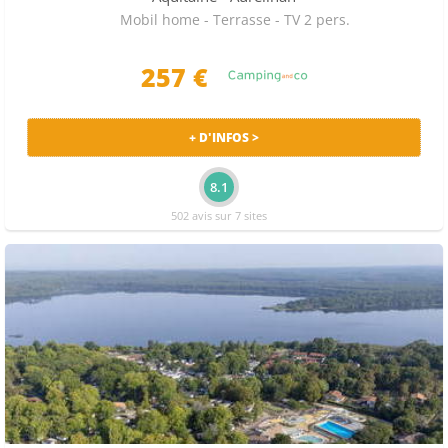
Mobil home - Terrasse - TV 2 pers.
257
€
+ D'INFOS >
8.1
502 avis sur 7 sites