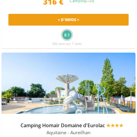
316 €
+ D'INFOS >
8.1
502 avis sur 7 sites
Camping Homair Domaine d'Eurolac
★★★★
Aquitaine
- Aureilhan