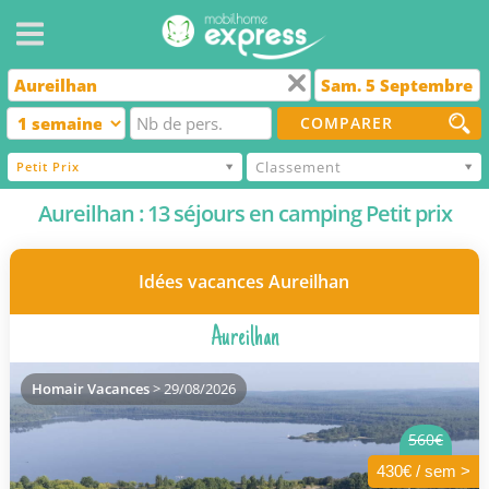
COMPARER
Classement
Petit Prix
Aureilhan : 13 séjours en camping Petit prix
Idées vacances Aureilhan
Aureilhan
Homair Vacances
> 29/08/2026
560€
430€ / sem >