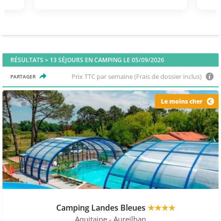
RÉSULTATS >
13
SÉJOURS EN CAMPING LE 05/09/2026
Prix TTC par semaine (Frais de dossier inclus)
PARTAGER
Le moins cher
Camping Landes Bleues
★★★★
Aquitaine
- Aureilhan