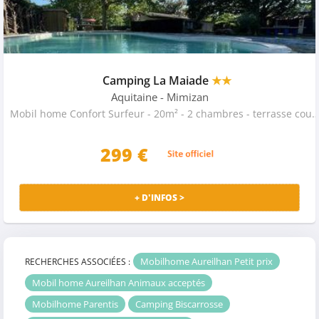
Camping La Maiade
★★
Aquitaine
- Mimizan
Mobil home Confort Surfeur - 20m² - 2 chambres - terrasse couverte - TV - 4
299
€
+ D'INFOS >
Mobilhome Aureilhan Petit prix
RECHERCHES ASSOCIÉES :
Mobil home Aureilhan Animaux acceptés
Mobilhome Parentis
Camping Biscarrosse