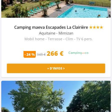
Camping maeva Escapades La Clairière
★★★★
Aquitaine
- Mimizan
Mobil home - Terrasse - Clim - TV 6 pers.
266 €
- 24 %
348 €
+ D'INFOS >