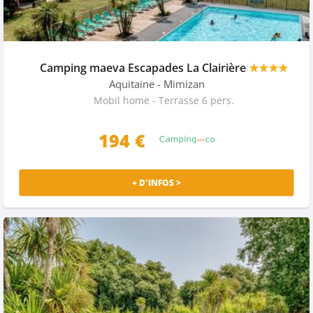
Camping maeva Escapades La Clairière
★★★★
Aquitaine
- Mimizan
Mobil home - Terrasse 6 pers.
194 €
+ D'INFOS >