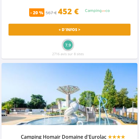
452
€
- 20 %
567 €
+ D'INFOS >
7.9
2716 avis sur 8 sites
Camping Homair Domaine d'Eurolac
★★★★