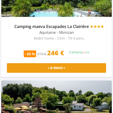
Camping maeva Escapades La Clairière
★★★★
Aquitaine
- Mimizan
Mobil home - Clim - TV 4 pers.
246 €
- 23 %
319 €
+ D'INFOS >