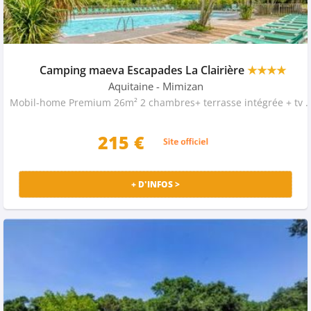
Camping maeva Escapades La Clairière
★★★★
Aquitaine
- Mimizan
Mobil-home Premium 26m² 2 chambres+ terrasse inté
215 €
+ D'INFOS >