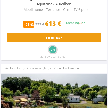
Aquitaine
- Aureilhan
Mobil home - Terrasse - Clim - TV 6 pers.
613 €
- 21 %
777 €
+ D'INFOS >
7.9
2716 avis sur 8 sites
Résultats élargis à une zone géographique plus étendue :