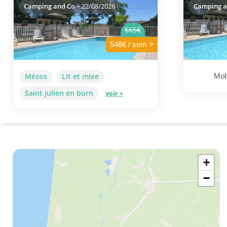
Camping and Co
> 22/08/2026
Camping a
665€
548€ / sem >
Mézos
Lit et mixe
Mob
Saint julien en born
voir +
+
−