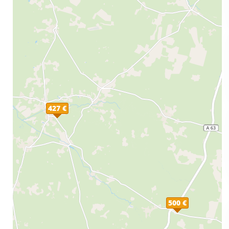
427 €
500 €