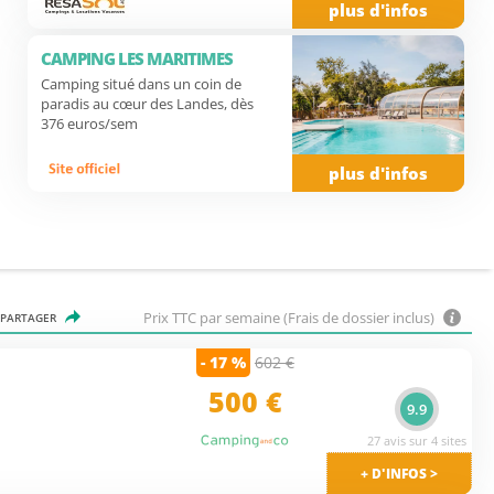
plus d'infos
CAMPING LES MARITIMES
Camping situé dans un coin de
paradis au cœur des Landes, dès
376 euros/sem
plus d'infos
Prix TTC par semaine (Frais de dossier inclus)
PARTAGER
- 17 %
602 €
500
€
9.9
27 avis sur 4 sites
+ D'INFOS >