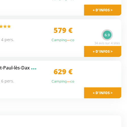
+ D'INFOS >
★★★
579 €
6.9
 4 pers.
34 avis sur 4 sites
+ D'INFOS >
C
amping L'etang D'ardy (Saint-Paul-lès-Dax à 4 km)
★★★
629 €
 6 pers.
+ D'INFOS >