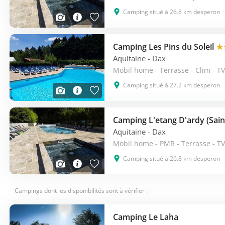
Camping situé à 26.8 km desperon
Camping Les Pins du Soleil
★
Aquitaine
- Dax
Mobil home - Terrasse - Clim - TV
Camping situé à 27.2 km desperon
Aquitaine
- Dax
Mobil home - PMR - Terrasse - TV
Camping situé à 26.8 km desperon
Campings dont les disponibilités sont à vérifier :
Camping Le Laha