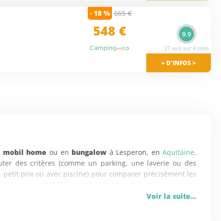
- 18 %
665 €
548 €
9.9
27 avis sur 4 sites
+ D'INFOS >
n mobil home
ou en
bungalow
à Lesperon, en
Aquitaine
.
uter des critères (comme un parking, une laverie ou des
 petit prix ou avec piscine) pour comparer précisément les
simplicité le
mobil home à Lesperon
qui vous intéresse !
ron vendues chez 5 sites marchands tels que Vacances
Voir la suite...