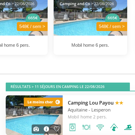
nd Co
> 22/08/2026
Camping and Co
> 22/08/2026
665€
665€
548€ / sem >
548€ / sem >
il home 6 pers.
Mobil home 6 pers.
RÉSULTATS >
11
SÉJOURS EN CAMPING LE 22/08/2026
Camping Lou Payou
★★
Le moins cher
Aquitaine
- Lesperon
Mobil home 2 pers.