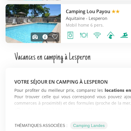
Camping Lou Payou
★★
Aquitaine
- Lesperon
Mobil home 6 pers.
Vacances en camping à Lesperon
VOTRE SÉJOUR EN CAMPING À LESPERON
Pour profiter du meilleur prix, comparez les
locations e
Pour trouver celle qui vous correspond vous pouvez ajo
commerces à proximité) et des formules (proche de la mer,
offres de camping à Lesperon. Vous découvrirez en toute 
Découvrez 555 offres de vacances en camping à Lespe
Campings, La France Du Nord au Sud ou Promovacances.
Camping Landes
THÉMATIQUES ASSOCIÉES :