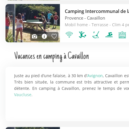
Camping Intercommunal de 
Provence
- Cavaillon
Mobil home - Terrasse - Clim 4 p
Vacances en camping à Cavaillon
Juste au pied d’une falaise, à 30 km d’
Avignon
, Cavaillon e
Très bien située, la commune est très attractive et per
détente. En camping à Cavaillon, prenez le temps de vous
Vaucluse
.
UN CAMPING TEINTÉ D’ÉVASION ET DE DÉCOUVERT
Profiter pleinement de la Durance et du parc naturel du 
Cavaillon. Pour des vacances au calme dans un cadre arbo