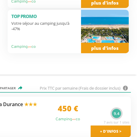
plus d'infos
TOP PROMO
Votre séjour au camping jusqu’à
-47%
plus d'infos
Prix TTC par semaine (Frais de dossier inclus)
PARTAGER
la Durance
★★★
450
€
9.4
7 avis sur 1 sites
+ D'INFOS >