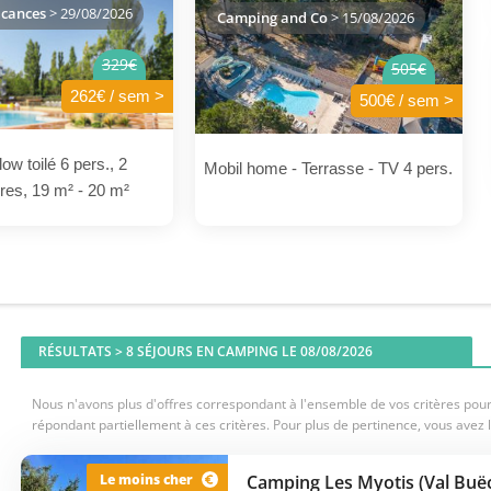
cances
> 29/08/2026
Camping and Co
> 15/08/2026
329€
505€
262€ / sem >
500€ / sem >
ow toilé 6 pers., 2
Mobil home - Terrasse - TV 4 pers.
es, 19 m² - 20 m²
RÉSULTATS >
8
SÉJOURS EN CAMPING LE 08/08/2026
Nous n'avons plus d'offres correspondant à l'ensemble de vos critères pour 
répondant partiellement à ces critères. Pour plus de pertinence, vous avez l
Le moins cher