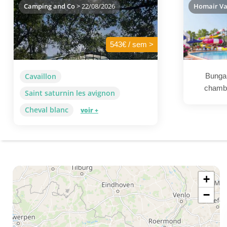
Camping and Co
> 22/08/2026
Homair Va
543€ / sem >
Cavaillon
Bungal
chambr
Saint saturnin les avignon
Cheval blanc
voir +
+
−