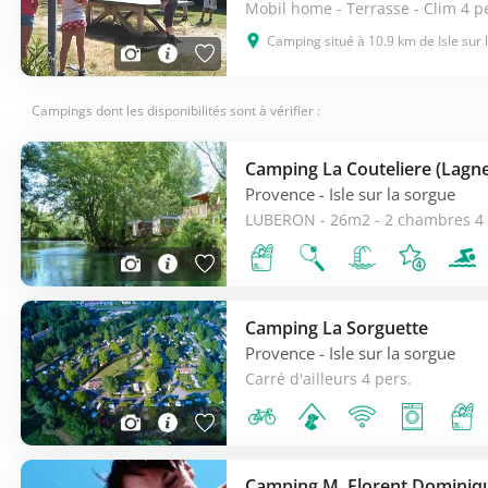
Mobil home - Terrasse - Clim 4 p
Camping situé à 10.9 km de Isle sur 
Campings dont les disponibilités sont à vérifier :
Camping La Couteliere (Lagne
Provence
- Isle sur la sorgue
LUBERON - 26m2 - 2 chambres 4 
Camping La Sorguette
Provence
- Isle sur la sorgue
Carré d'ailleurs 4 pers.