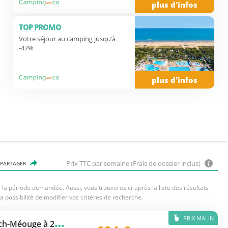
plus d'infos
TOP PROMO
Votre séjour au camping jusqu’à
-47%
plus d'infos
Prix TTC par semaine (Frais de dossier inclus)
PARTAGER
la période demandée. Aussi, vous trouverez ci-après la liste des résultats
a possibilité de modifier vos critères de recherche.
PRIX MALIN
C
amping Les Myotis (Val Buëch-Méouge à 25 km)
★★★