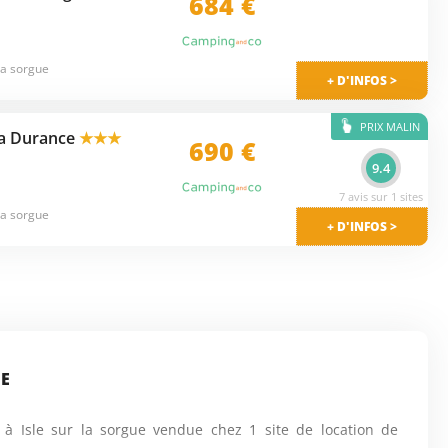
684
€
la sorgue
+ D'INFOS >
PRIX MALIN
la Durance
★★★
690 €
9.4
7 avis sur 1 sites
la sorgue
+ D'INFOS >
UE
 Isle sur la sorgue vendue chez 1 site de location de