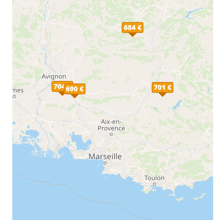
684 €
704 €
701 €
690 €