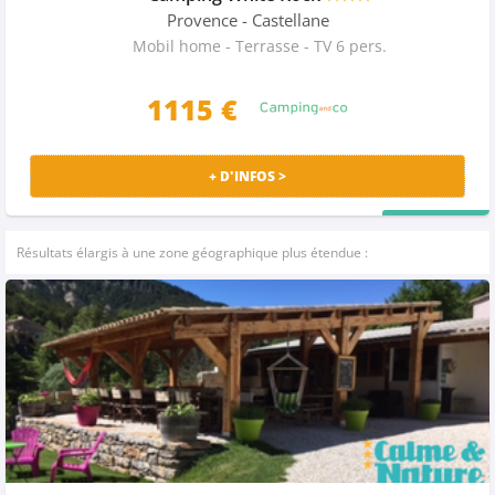
Provence
- Castellane
Mobil home - Terrasse - TV 6 pers.
1115 €
+ D'INFOS >
PRIX MALIN
Résultats élargis à une zone géographique plus étendue :