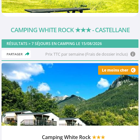
CAMPING WHITE ROCK
★★★
- CASTELLANE
RÉSULTATS >
7
SÉJOURS EN CAMPING LE 15/08/2026
Prix TTC par semaine (Frais de dossier inclus)
PARTAGER
Le moins cher
Camping White Rock
★★★