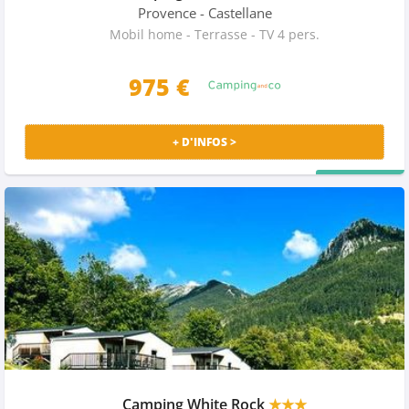
Provence
- Castellane
Mobil home - Terrasse - TV 4 pers.
975
€
+ D'INFOS >
PRIX MALIN
Camping White Rock
★★★