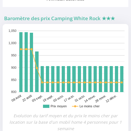
Baromètre des prix Camping White Rock
★★★
1,050
1,000
950
900
850
800
22 août
31 octo.
05 sept.
14 nove.
19 sept.
28 nove.
03 octo.
12 déce.
08 août
17 octo.
Prix moyen
Le moins cher
Evolution du tarif moyen et du prix le moins cher par
location sur la base d'un mobil home 4 personnes pour 1
semaine