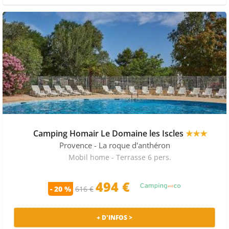
Camping Homair Le Domaine les Iscles
★★★
Provence
- La roque d'anthéron
Mobil home - Terrasse 6 pers.
494 €
- 20 %
616 €
+ D'INFOS >