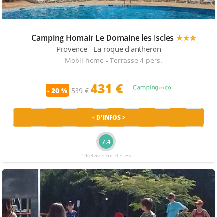
Camping Homair Le Domaine les Iscles
★★★
Provence
- La roque d'anthéron
Mobil home - Terrasse 4 pers.
431 €
- 20 %
539 €
+ D'INFOS >
7.4
1469 avis sur 8 sites