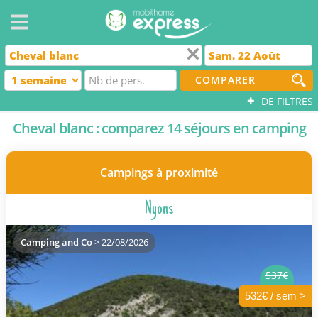
COMPARER
+
DE FILTRES
Cheval blanc : comparez 14 séjours en camping
Campings à proximité
Nyons
Camping and Co
> 22/08/2026
537€
532€ / sem >