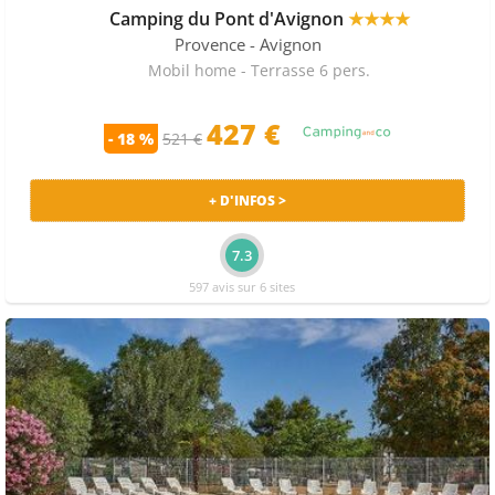
Camping du Pont d'Avignon
★★★★
sites suivants : Camping-and-co et les plus grands
Provence
- Avignon
spécialistes des vacances en camping.
Mobil home - Terrasse 6 pers.
427 €
- 18 %
521 €
+ D'INFOS >
7.3
597 avis sur 6 sites