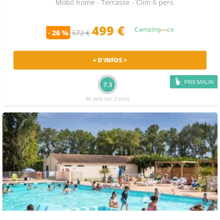
Mobil home - Terrasse - Clim 6 pers.
499
€
- 26 %
672 €
+ D'INFOS >
PRIX MALIN
7.3
46 avis sur 2 sites