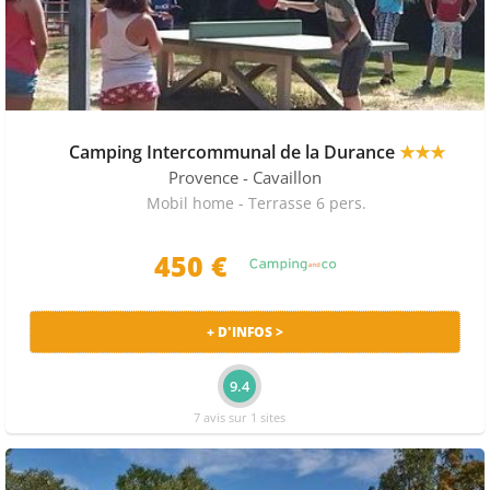
Camping Intercommunal de la Durance
★★★
Provence
- Cavaillon
Mobil home - Terrasse 6 pers.
450 €
+ D'INFOS >
9.4
7 avis sur 1 sites