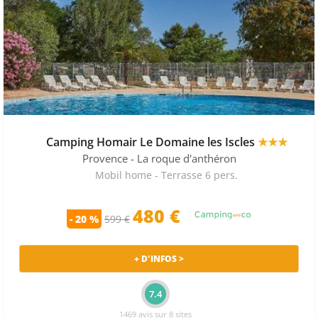
Camping Homair Le Domaine les Iscles
★★★
Provence
- La roque d'anthéron
Mobil home - Terrasse 6 pers.
480 €
- 20 %
599 €
+ D'INFOS >
7.4
1469 avis sur 8 sites