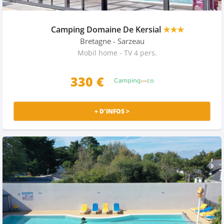
Camping Domaine De Kersial
★★★
Bretagne
- Sarzeau
Mobil home - TV 4 pers.
330 €
+ D'INFOS >