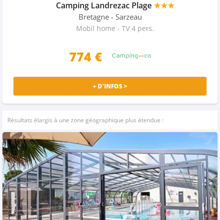
Camping Landrezac Plage
★★★
Bretagne
- Sarzeau
Mobil home - TV 4 pers.
774 €
+ D'INFOS >
Résultats élargis à une zone géographique plus étendue :