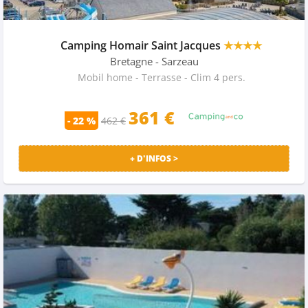
Camping Homair Saint Jacques
★★★★
Bretagne
- Sarzeau
Mobil home - Terrasse - Clim 4 pers.
361 €
- 22 %
462 €
+ D'INFOS >