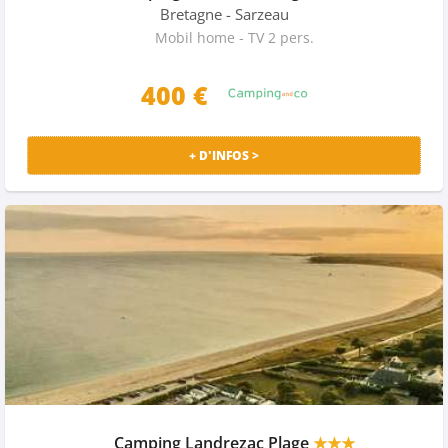
Bretagne
- Sarzeau
Mobil home - TV 2 pers.
400
€
+ D'INFOS >
Camping Landrezac Plage
★★★