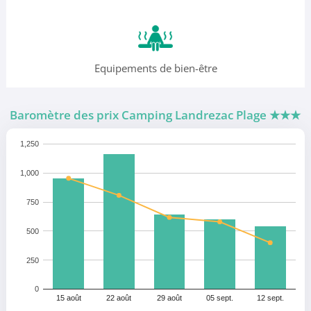
Equipements de bien-être
Baromètre des prix Camping Landrezac Plage
★★★
1,250
1,000
750
500
250
0
15 août
22 août
29 août
05 sept.
12 sept.