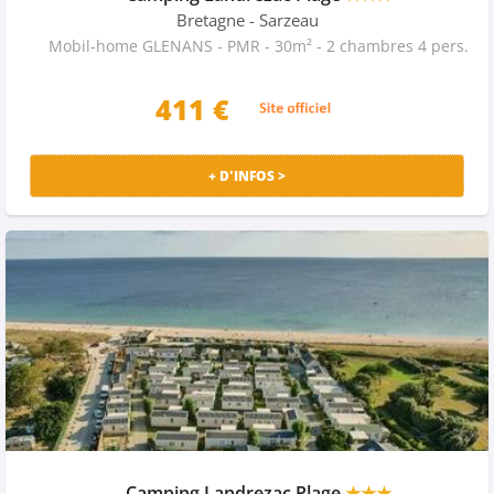
Bretagne
- Sarzeau
Mobil-home GLENANS - PMR - 30m² - 2 chambres 4 pers.
411 €
+ D'INFOS >
Camping Landrezac Plage
★★★