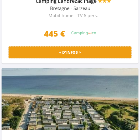
Camping Landrezac Plage
★★★
Bretagne
- Sarzeau
Mobil home - TV 6 pers.
445 €
+ D'INFOS >