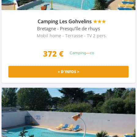
Camping Les Gohvelins
★★★
Bretagne
- Presqu'île de rhuys
Mobil home - Terrasse - TV 2 pers.
372 €
+ D'INFOS >