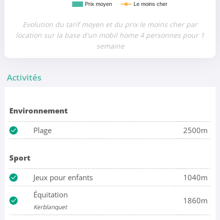
Prix moyen
Le moins cher
Evolution du tarif moyen et du prix le moins cher par
location sur la base d'un mobil home 4 personnes pour 1
semaine
Activités
Environnement
Plage
2500m
Sport
Jeux pour enfants
1040m
Équitation
1860m
Kerblanquet