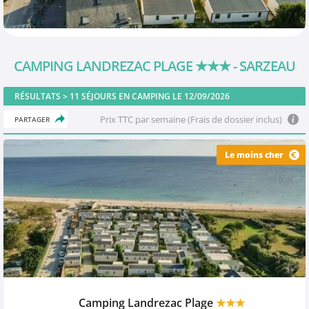
CAMPING LANDREZAC PLAGE
★★★
- SARZEAU
RÉSULTATS >
11
SÉJOURS EN CAMPING LE 12/09/2026
Prix TTC par semaine (Frais de dossier inclus)
PARTAGER
Le moins cher
Camping Landrezac Plage
★★★