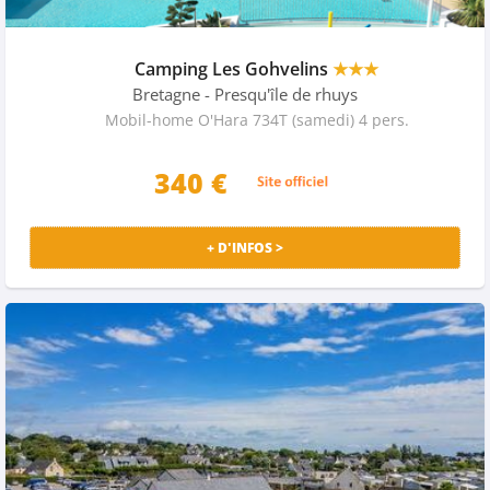
Camping Les Gohvelins
★★★
Bretagne
- Presqu'île de rhuys
Mobil-home O'Hara 734T (samedi) 4 pers.
340 €
+ D'INFOS >