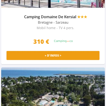
Camping Domaine De Kersial
★★★
Bretagne
- Sarzeau
Mobil home - TV 4 pers.
310 €
+ D'INFOS >