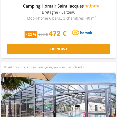
Camping Homair Saint Jacques
★★★★
Bretagne
- Sarzeau
Mobil-home 6 pers., 3 chambres, 40 m²
472 €
- 22 %
609 €
+ D'INFOS >
Résultats élargis à une zone géographique plus étendue :