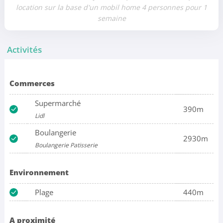
location sur la base d'un mobil home 4 personnes pour 1
semaine
Activités
Commerces
Supermarché
390m
Lidl
Boulangerie
2930m
Boulangerie Patisserie
Environnement
Plage
440m
A proximité