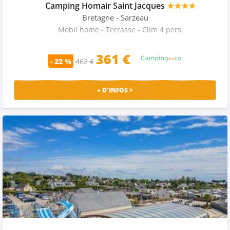
Camping Homair Saint Jacques
★★★★
Bretagne
- Sarzeau
Mobil home - Terrasse - Clim 4 pers.
361
€
- 22 %
462 €
+ D'INFOS >