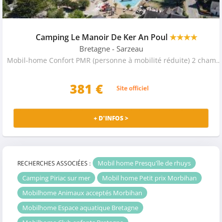
Camping Le Manoir De Ker An Poul
★★★★
Bretagne
- Sarzeau
Mobil-home Confort PMR (personne à mobilité réduite) 2 chambres 5 pers.
381
€
+ D'INFOS >
Mobil home Presqu'île de rhuys
RECHERCHES ASSOCIÉES :
Camping Piriac sur mer
Mobil home Petit prix Morbihan
Mobilhome Animaux acceptés Morbihan
Mobilhome Espace aquatique Bretagne