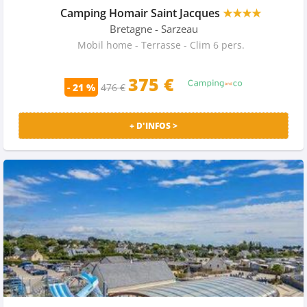
Camping Homair Saint Jacques
★★★★
Bretagne
- Sarzeau
Mobil home - Terrasse - Clim 6 pers.
375 €
- 21 %
476 €
+ D'INFOS >