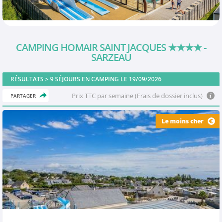
CAMPING HOMAIR SAINT JACQUES
★★★★
-
SARZEAU
RÉSULTATS >
9
SÉJOURS EN CAMPING LE 19/09/2026
Prix TTC par semaine (Frais de dossier inclus)
PARTAGER
Le moins cher