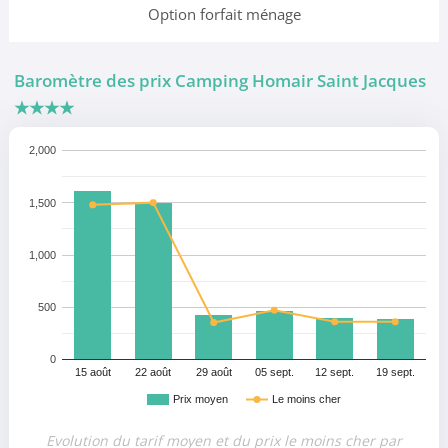
Option forfait ménage
Baromètre des prix Camping Homair Saint Jacques
★★★★
2,000
1,500
1,000
500
0
15 août
22 août
29 août
05 sept.
12 sept.
19 sept.
Prix moyen
Le moins cher
Evolution du tarif moyen et du prix le moins cher par