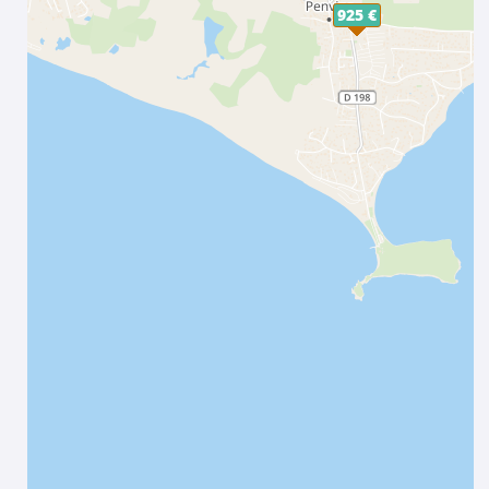
925 €