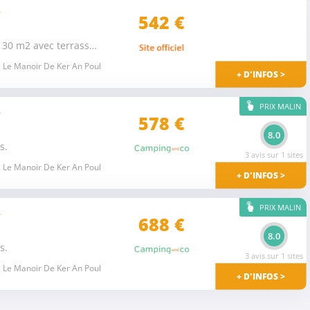
★
542 €
Mobil-home 2 chambres Confort 30 m2 avec terrasse 15m2 semi-couverte 4 pers.
 Le Manoir De Ker An Poul
+ D'INFOS >
PRIX MALIN
★
578 €
8.0
s.
3 avis sur 1 sites
 Le Manoir De Ker An Poul
+ D'INFOS >
PRIX MALIN
★
688 €
8.0
s.
3 avis sur 1 sites
 Le Manoir De Ker An Poul
+ D'INFOS >