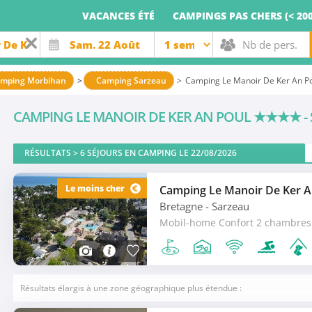
VACANCES ÉTÉ
CAMPINGS PAS CHERS (< 200
mping Morbihan
Camping Sarzeau
Camping Le Manoir De Ker An P
CAMPING LE MANOIR DE KER AN POUL
★★★★
-
RÉSULTATS >
6
SÉJOURS EN CAMPING LE 22/08/2026
Le moins cher
Camping Le Manoir De Ker A
Bretagne
- Sarzeau
Mobil-home Confort 2 chambres 
Résultats élargis à une zone géographique plus étendue :