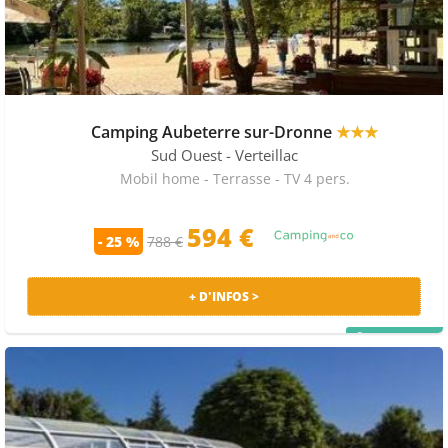
Camping Aubeterre sur-Dronne
★★★
Sud Ouest
- Verteillac
Mobil home - Terrasse - TV 4 pers.
594 €
- 25 %
788 €
+ D'INFOS >
PRIX MALIN