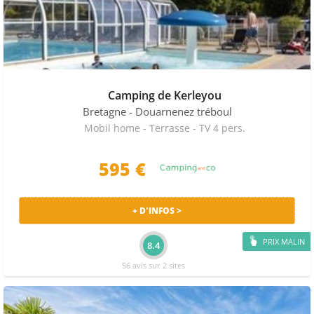
Camping de Kerleyou
Bretagne
- Douarnenez tréboul
Mobil home - Terrasse - TV 4 pers.
595 €
+ D'INFOS >
PRIX MALIN
8.4
56 avis sur 2 sites