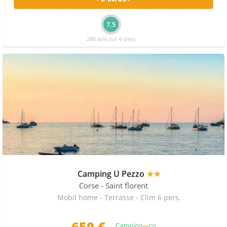
7.5
280 avis sur 6 sites
Camping U Pezzo
★★
Corse
- Saint florent
Mobil home - Terrasse - Clim 6 pers.
650 €