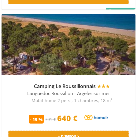
PRIX MALIN
Camping Le Roussillonnais
★★★
Languedoc Roussillon
- Argelès sur mer
Mobil-home 2 pers., 1 chambres, 18 m²
640 €
- 19 %
791 €
+ D'INFOS >