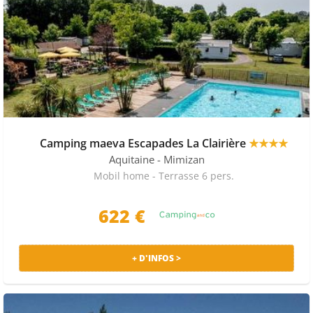
Camping maeva Escapades La Clairière
★★★★
Aquitaine
- Mimizan
Mobil home - Terrasse 6 pers.
622 €
+ D'INFOS >