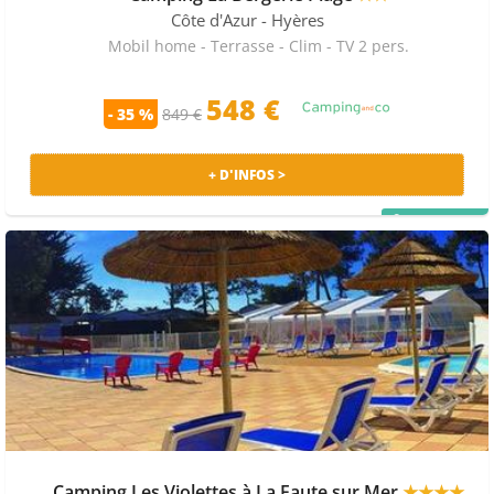
Côte d'Azur
- Hyères
Mobil home - Terrasse - Clim - TV 2 pers.
548 €
- 35 %
849 €
+ D'INFOS >
PRIX MALIN
Camping Les Violettes à La Faute sur Mer
★★★★