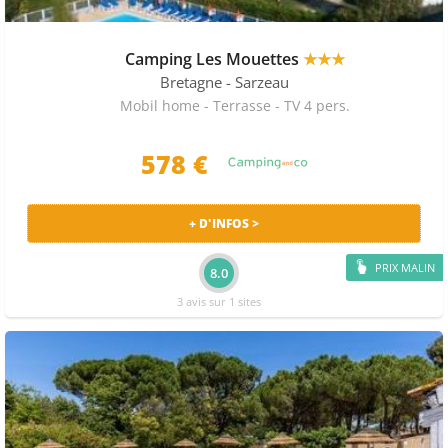
Camping Les Mouettes
★★★
Bretagne
- Sarzeau
Mobil home - Terrasse - TV 4 pers.
578 €
+ D'INFOS >
PRIX MALIN
8.0
3 avis sur 1 sites