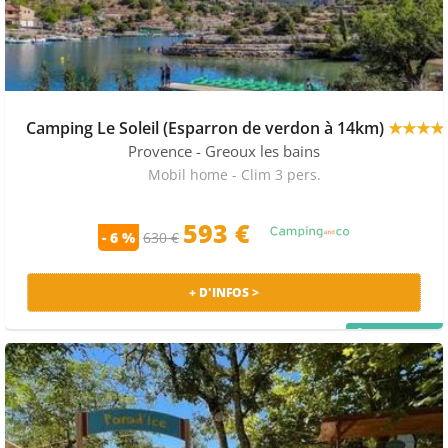
Camping Le Soleil (Esparron de verdon à 14km)
★★★★
Provence
- Greoux les bains
Mobil home - Clim 3 pers.
593 €
- 6 %
630 €
+ D'INFOS >
PRIX MALIN