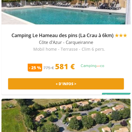
Camping Le Hameau des pins (La Crau à 6km)
★★★
Côte d'Azur
- Carqueiranne
Mobil home - Terrasse - Clim 6 pers.
581 €
- 25 %
775 €
+ D'INFOS >
PRIX MALIN