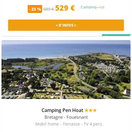
529 €
- 23 %
689 €
+ D'INFOS >
PRIX MALIN
Camping Pen Hoat
★★★
Bretagne
- Fouesnant
Mobil home - Terrasse - TV 4 pers.