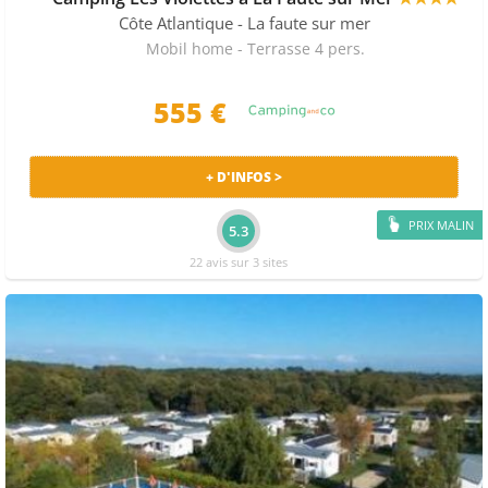
Côte Atlantique
- La faute sur mer
Mobil home - Terrasse 4 pers.
555 €
+ D'INFOS >
PRIX MALIN
5.3
22 avis sur 3 sites