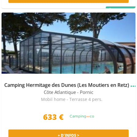
PRIX MALIN
C
amping Hermitage des Dunes (Les Moutiers en Retz)
★
Côte Atlantique
- Pornic
Mobil home - Terrasse 4 pers.
633 €
+ D'INFOS >