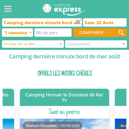
COMPARER
Classement
Proche De La Mer
Camping dernière minute bord de mer août
OFFRES LES MOINS CHÈRES
 des
Camping Homair le Domaine de Ker
Ys
Saint nic pentrez
Homair Vacances
> 29/08/2026
le c