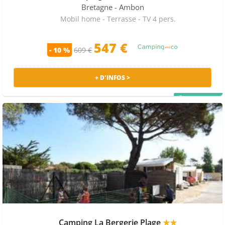
Bretagne
- Ambon
Mobil home - Terrasse - TV 4 pers.
547 €
- 10 %
609 €
+ D'INFOS >
PRIX MALIN
Camping La Bergerie Plage
★★