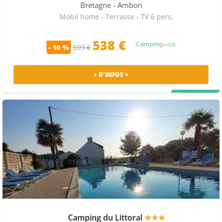
Bretagne
- Ambon
Mobil home - Terrasse - TV 6 pers.
538 €
- 10 %
599 €
+ D'INFOS >
PRIX MALIN
Camping du Littoral
★★★