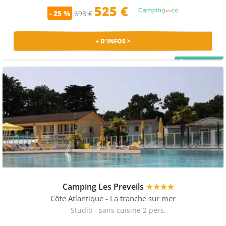
offre un concentré d’été : baignades quotidiennes,
525 €
découvertes locales, ambiance conviviale et souvenirs
- 25 %
698 €
spontanés. C’est souvent dans ces escapades
improvisées que l’on vit les moments les plus
+ D'INFOS >
authentiques, entre détente en bord de mer et
exploration des plus belles régions côtières.
PRIX MALIN
Le saviez-vous ?
Mobil Home Express rassemble un grand nombre
d'offres provenant des principaux sites professionnels
du tourisme. Ainsi, vous bénéficiez d'une qualité de
service garantie.
Camping Les Preveils
★★★★
Côte Atlantique
- La tranche sur mer
Studio - sans cuisine 2 pers.