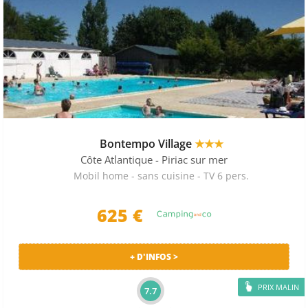
Bontempo Village
★★★
Côte Atlantique
- Piriac sur mer
Mobil home - sans cuisine - TV 6 pers.
625 €
+ D'INFOS >
PRIX MALIN
7.7