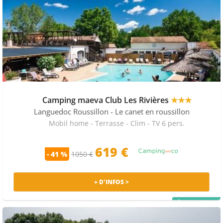
Camping maeva Club Les Rivières
★★★
Languedoc Roussillon
- Le canet en roussillon
Mobil home - Terrasse - Clim - TV 6 pers.
619 €
- 41 %
1050 €
+ D'INFOS >
PRIX MALIN