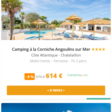
Camping à la Corniche Angoulins sur Mer
★★★★
Côte Atlantique
- Chatelaillon
Mobil home - Terrasse - TV 2 pers.
614 €
- 8 %
670 €
+ D'INFOS >
PRIX MALIN