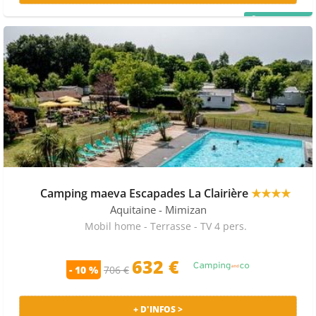
PRIX MALIN
Camping maeva Escapades La Clairière
★★★★
Aquitaine
- Mimizan
Mobil home - Terrasse - TV 4 pers.
632 €
- 10 %
706 €
+ D'INFOS >