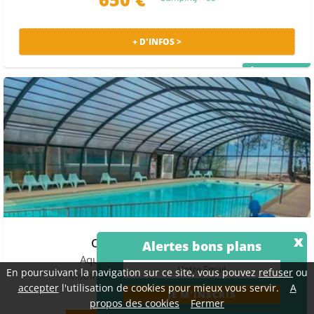
+ D'INFOS >
PRIX MALIN
x
Camping Le Paradis
★★★★
Alertes bons plans
Aquitaine
- Carcans maubuisson
En poursuivant la navigation sur ce site, vous pouvez
refuser
ou
Mobil home - Terrasse - Clim - TV 8 pers.
accepter
l'utilisation de cookies pour mieux vous servir.
A
propos des cookies
Fermer