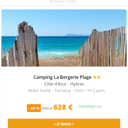
16 avis sur 2 sites
Camping La Bergerie Plage
★★
Côte d'Azur
- Hyères
Mobil home - Terrasse - Clim - TV 2 pers.
628 €
- 30 %
896 €
+ D'INFOS >