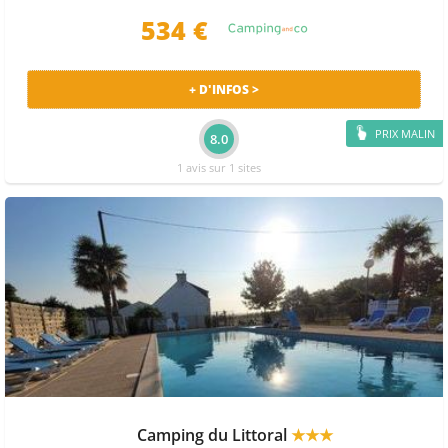
534 €
+ D'INFOS >
PRIX MALIN
8.0
1 avis sur 1 sites
Camping du Littoral
★★★