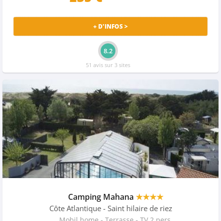
+ D'INFOS >
8.2
51 avis sur 3 sites
Camping Mahana
★★★★
Côte Atlantique
- Saint hilaire de riez
Mobil home - Terrasse - TV 2 pers.