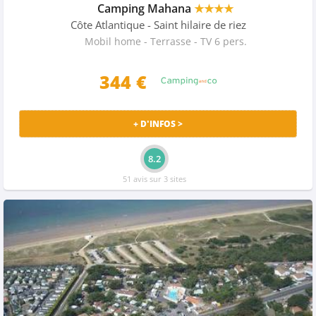
Camping Mahana
★★★★
Côte Atlantique
- Saint hilaire de riez
Mobil home - Terrasse - TV 6 pers.
344 €
+ D'INFOS >
8.2
51 avis sur 3 sites