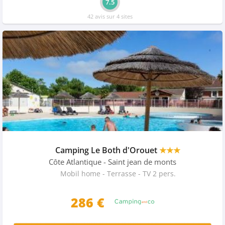
7.5
42 avis sur 4 sites
Camping Le Both d'Orouet
★★★
Côte Atlantique
- Saint jean de monts
Mobil home - Terrasse - TV 2 pers.
286 €