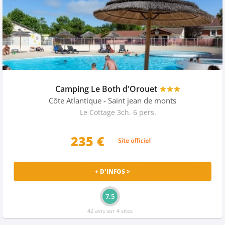
Camping Le Both d'Orouet
★★★
Côte Atlantique
- Saint jean de monts
Le Cottage 3ch. 6 pers.
235 €
+ D'INFOS >
7.5
42 avis sur 4 sites