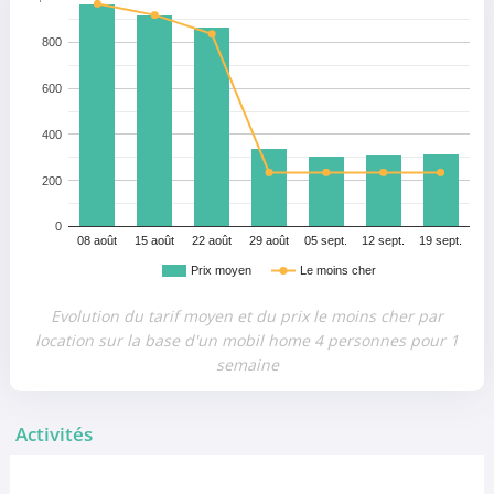
800
600
400
200
0
08 août
15 août
22 août
29 août
05 sept.
12 sept.
19 sept.
Prix moyen
Le moins cher
Evolution du tarif moyen et du prix le moins cher par
location sur la base d'un mobil home 4 personnes pour 1
semaine
Activités