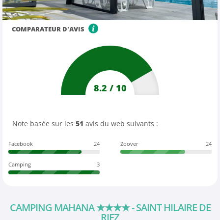
COMPARATEUR D'AVIS
8.2
/
10
Note basée sur les
51
avis du web suivants :
Facebook
24
Zoover
24
Camping
3
CAMPING MAHANA
★★★★
- SAINT HILAIRE DE
RIEZ