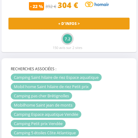
304
€
- 22 %
392 €
+ D'INFOS >
7.2
150 avis sur 2 sites
RECHERCHES ASSOCIÉES :
Camping Saint hilaire de riez Espace aquatique
Mobil home Saint hilaire de riez Petit prix
Camping pas cher Brétignolles
Mobilhome Saint jean de monts
Camping Espace aquatique Vendée
Camping Petit prix Vendée
Camping 5 étoiles Côte Atlantique