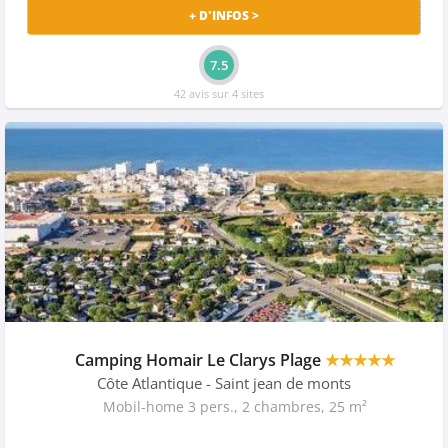
+ D'INFOS >
7.5
42 avis sur 4 sites
Camping Homair Le Clarys Plage
★★★★★
Côte Atlantique
- Saint jean de monts
Mobil-home 3 pers., 2 chambres, 25 m²