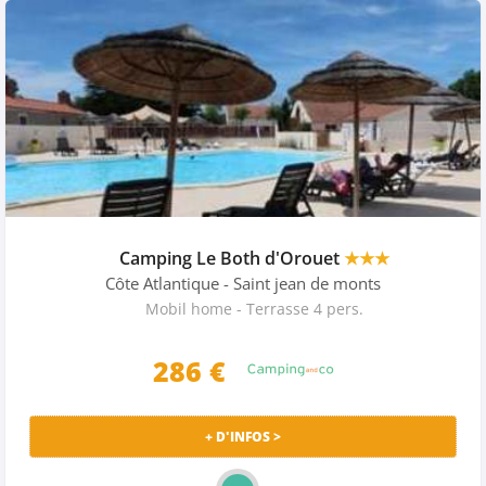
Camping Le Both d'Orouet
★★★
Côte Atlantique
- Saint jean de monts
Mobil home - Terrasse 4 pers.
286 €
+ D'INFOS >