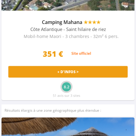
Camping Mahana
★★★★
Côte Atlantique
- Saint hilaire de riez
Mobil-home Maori - 3 chambres - 32m² 6 pers.
351 €
+ D'INFOS >
8.2
51 avis sur 3 sites
Résultats élargis à une zone géographique plus étendue :