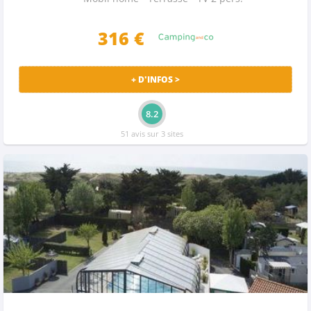
316 €
+ D'INFOS >
8.2
51 avis sur 3 sites