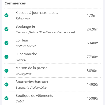
Commerces
Kiosque à journaux, tabac.
170m
Take Away
Boulangerie
2420m
Barritaud Jérôme (Rue Georges Clemenceau)
Coiffeur
6940m
Coiffure Michel
Supermarché
7790m
Super U
Maison de la presse
8690m
La Diligence
Boucherie/charcuterie
14980m
Boucherie Challandaise
Boutique de vêtements
15080m
Club 7