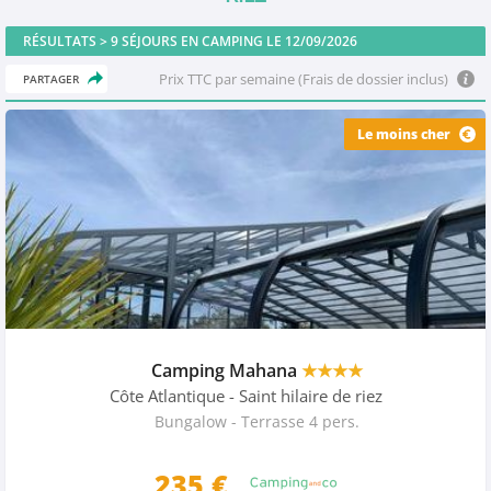
RÉSULTATS >
9
SÉJOURS EN CAMPING LE 12/09/2026
Prix TTC par semaine (Frais de dossier inclus)
PARTAGER
Le moins cher
Camping Mahana
★★★★
Côte Atlantique
- Saint hilaire de riez
Bungalow - Terrasse 4 pers.
235
€