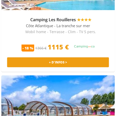
Camping Les Rouilleres
★★★★
Côte Atlantique
- La tranche sur mer
Mobil home - Terrasse - Clim - TV 5 pers.
1115 €
- 18 %
1366 €
+ D'INFOS >