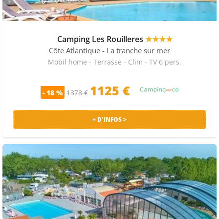
Camping Les Rouilleres
★★★★
Côte Atlantique
- La tranche sur mer
Mobil home - Terrasse - Clim - TV 6 pers.
1125 €
- 18 %
1378 €
+ D'INFOS >