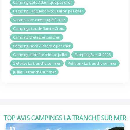
Camping Cote Atlantique pas cher
Camping Languedoc-Roussillon pas cher
Vacances en camping été 2026
Campings Lac de Sainte-Croix
Camping Bretagne pas cher
Camping Nord / Picardie pas cher
Camping dernière minute juillet
Camping 8 août 2026
5 étoiles La tranche sur mer
Petit prix La tranche sur mer
Juillet La tranche sur mer
TOP AVIS CAMPINGS LA TRANCHE SUR MER
#1