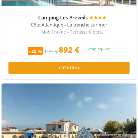
Camping Les Preveils
★★★★
Côte Atlantique
- La tranche sur mer
Mobil home - Terrasse 6 pers.
892 €
- 22 %
1141 €
+ D'INFOS >