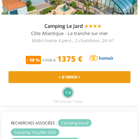
Camping Le Jard
★★★★
Côte Atlantique
- La tranche sur mer
Mobil-home 4 pers., 2 chambres, 24 m²
1375
€
- 19 %
1708 €
+ D'INFOS >
7.0
335 avis sur 7 sites
Camping Vacaf
RECHERCHES ASSOCIÉES :
Camping 18 juillet 2026