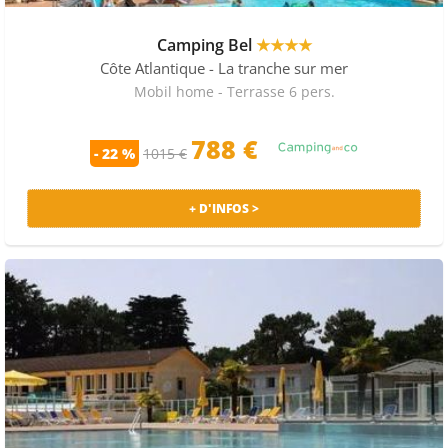
Camping Bel
★★★★
Côte Atlantique
- La tranche sur mer
Mobil home - Terrasse 6 pers.
788 €
- 22 %
1015 €
+ D'INFOS >