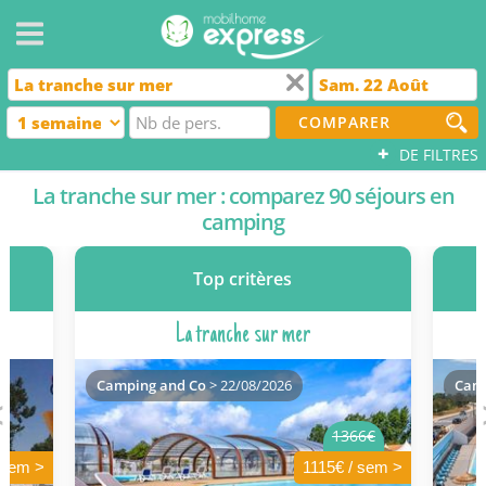
COMPARER
+
DE FILTRES
La tranche sur mer : comparez 90 séjours en
camping
Top critères
La tranche sur mer
Camping and Co
> 22/08/2026
Camp
1366€
 sem >
1115€ / sem >