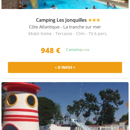
Camping Les Jonquilles
★★★
Côte Atlantique
- La tranche sur mer
Mobil home - Terrasse - Clim - TV 6 pers.
948 €
+ D'INFOS >