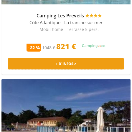
Camping Les Preveils
★★★★
Côte Atlantique
- La tranche sur mer
Mobil home - Terrasse 5 pers.
821 €
- 22 %
1048 €
+ D'INFOS >