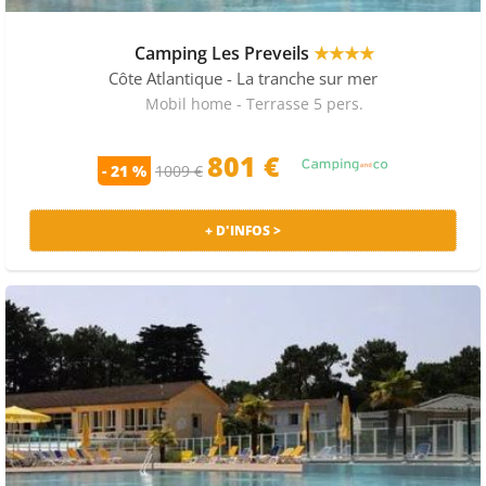
Camping Les Preveils
★★★★
Côte Atlantique
- La tranche sur mer
Mobil home - Terrasse 5 pers.
801 €
- 21 %
1009 €
+ D'INFOS >