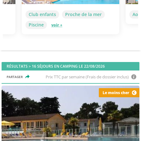
Club enfants
Proche de la mer
Aoû
Piscine
voir +
RÉSULTATS >
16
SÉJOURS EN CAMPING LE 22/08/2026
Prix TTC par semaine (Frais de dossier inclus)
PARTAGER
Le moins cher