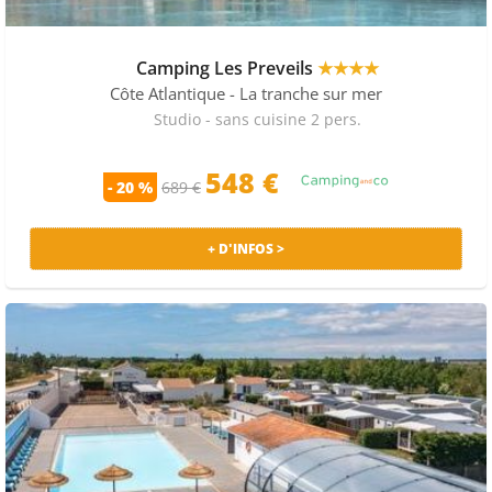
Camping Les Preveils
★★★★
Côte Atlantique
- La tranche sur mer
Studio - sans cuisine 2 pers.
548
€
- 20 %
689 €
+ D'INFOS >