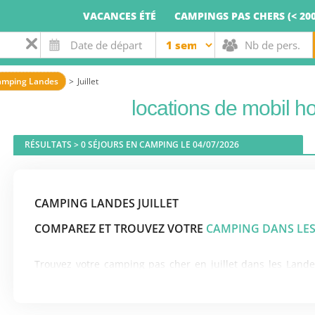
VACANCES ÉTÉ
CAMPINGS PAS CHERS (< 200
amping Landes
Juillet
locations de mobil h
RÉSULTATS >
0
SÉJOURS EN CAMPING LE 04/07/2026
CAMPING LANDES JUILLET
COMPAREZ ET TROUVEZ VOTRE
CAMPING DANS LES
Trouvez votre camping pas cher en juillet dans les Land
home disponibles à petits prix.
Bénéficiez de promotions de dernière minute ou de codes pr
littoral, profitez des activités de plein air, du farniente 