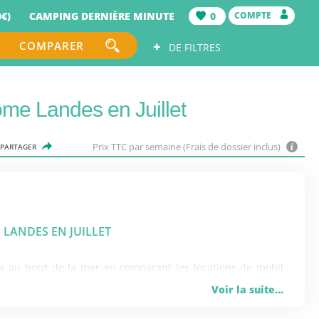
€)
CAMPING DERNIÈRE MINUTE
0
COMPTE
+
COMPARER
DE FILTRES
ome Landes en Juillet
Prix TTC par semaine (Frais de dossier inclus)
PARTAGER
 LANDES EN JUILLET
es au bord de la mer en comparant les locations de mobil
Voir la suite...
omo en cours de validité. En location en juillet le long du
sur la plage, des promenades le long du rivage à pieds ou en