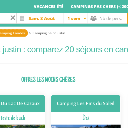
VACANCES ÉTÉ
CAMPINGS PAS CHERS (< 200
amping Landes
Camping Saint justin
t justin : comparez 20 séjours en ca
OFFRES LES MOINS CHÈRES
 Du Lac De Cazaux
Camping Les Pins du Soleil
 teste de buch
Dax