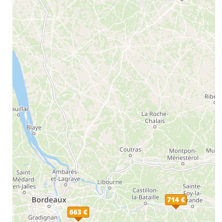
714 €
663 €