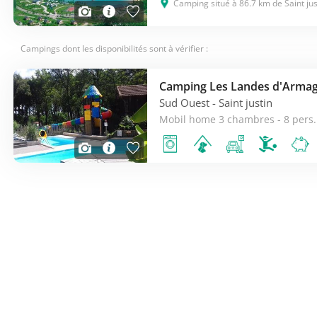
Camping situé à 86.7 km de Saint jus
Les sportifs pourront se prêter à la
randonnée
dans le
pa
ou bien sur la
boucle de Douzevielle
de 9,5km de long. A
période été, ne ratez pas les
férias champêtres de Douze
Campings dont les disponibilités sont à vérifier :
remplie d’activités, posez-vous et goûter aux spécialités loc
Camping Les Landes d'Arma
Sud Ouest
- Saint justin
Mobil home 3 chambres - 8 pers.