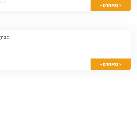
tin
+ D'INFOS >
rc naturel des 9 fontaines
, autour de
l’étang de Massy
 pied ou à vélo, il y en a pour tous les goûts. Lors de la
vielle
dans une atmosphère conviviale. Après une journée
ales.
gnac
+ D'INFOS >