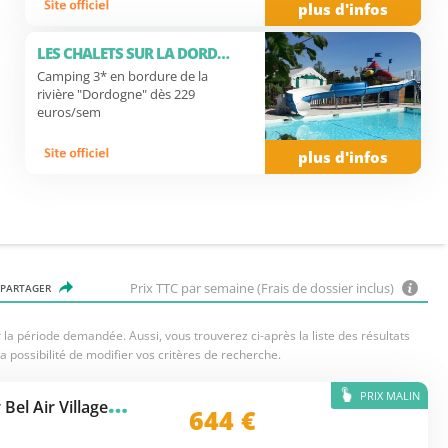
plus d'infos
LES CHALETS SUR LA DORDOGNE
Camping 3* en bordure de la
rivière "Dordogne" dès 229
euros/sem
plus d'infos
Prix TTC par semaine (Frais de dossier inclus)
PARTAGER
la période demandée. Aussi, vous trouverez ci-après la liste des résultats
a possibilité de modifier vos critères de recherche.
PRIX MALIN
C
amping Les Rives de l'Adour Bel Air Village
★★★
644
€