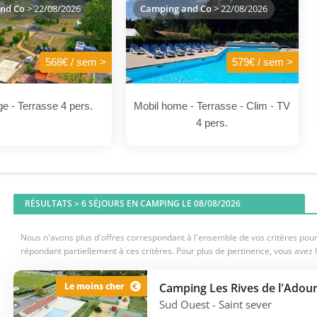
nd Co
> 22/08/2026
Camping and Co
> 22/08/2026
568€ / sem >
579€ / sem >
ge - Terrasse 4 pers.
Mobil home - Terrasse - Clim - TV
4 pers.
RÉSULTATS >
6
SÉJOURS EN CAMPING LE 08/08/2026
Nous n'avons plus d'offres correspondant à l'ensemble de vos critères pour 
répondant partiellement à ces critères. Pour plus de pertinence, vous avez l
Le moins cher
Sud Ouest
- Saint sever