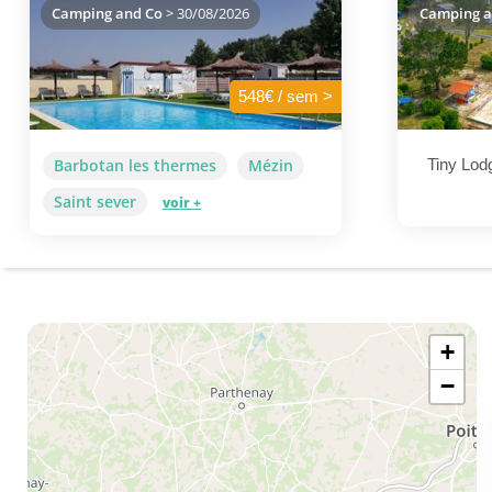
Camping and Co
> 30/08/2026
Camping a
548€ / sem >
Barbotan les thermes
Mézin
Tiny Lod
Saint sever
voir +
+
−