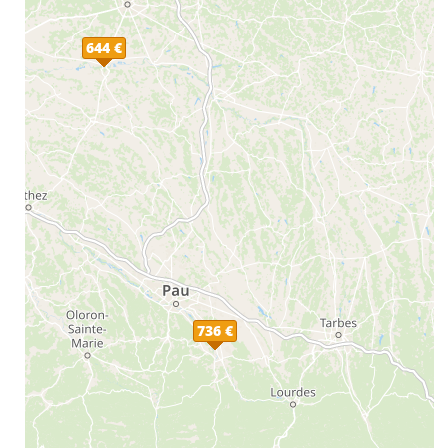
644 €
736 €