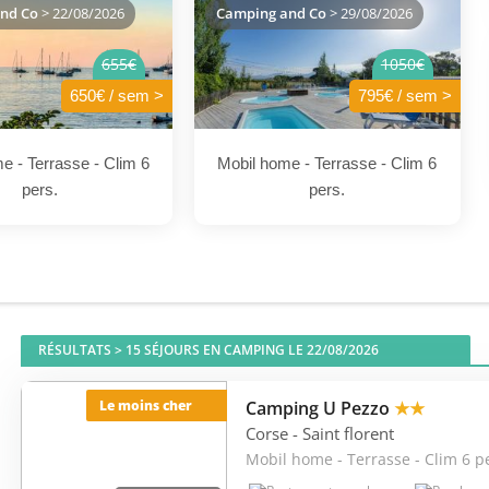
nd Co
> 22/08/2026
Camping and Co
> 29/08/2026
655€
1050€
650€ / sem >
795€ / sem >
e - Terrasse - Clim 6
Mobil home - Terrasse - Clim 6
pers.
pers.
RÉSULTATS >
15
SÉJOURS EN CAMPING LE 22/08/2026
Camping U Pezzo
★★
Le moins cher
Corse
- Saint florent
Mobil home - Terrasse - Clim 6 p