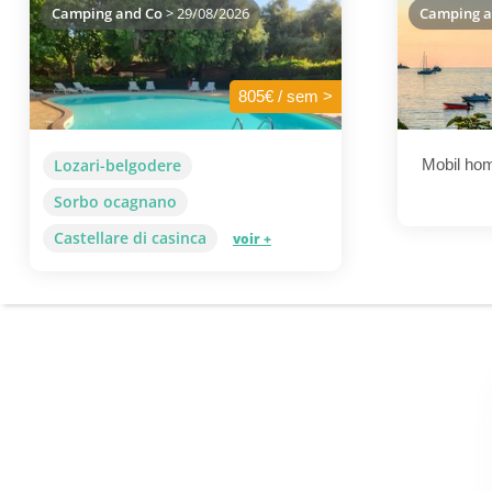
Camping and Co
> 29/08/2026
Camping a
805€ / sem >
Lozari-belgodere
Mobil hom
Sorbo ocagnano
Castellare di casinca
voir +