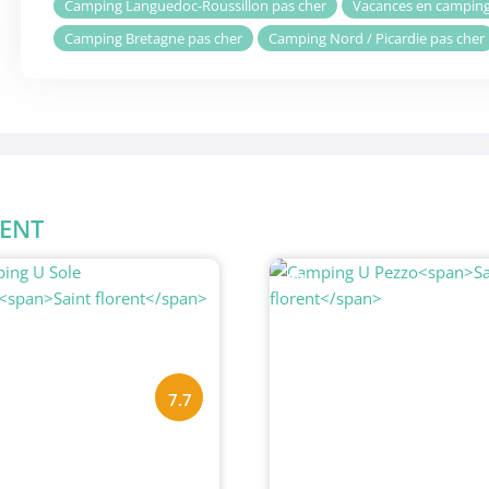
Camping Languedoc-Roussillon pas cher
Vacances en camping
Camping Bretagne pas cher
Camping Nord / Picardie pas cher
RENT
#3
7.7