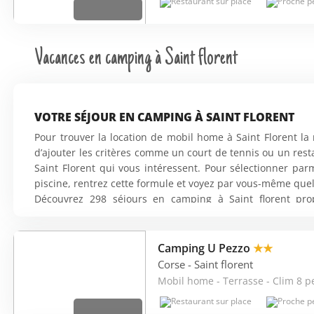
Vacances en camping à Saint florent
VOTRE SÉJOUR EN CAMPING À SAINT FLORENT
Pour trouver la location de mobil home à Saint Florent la 
d’ajouter les critères comme un court de tennis ou un res
Saint Florent qui vous intéressent. Pour sélectionner par
piscine, rentrez cette formule et voyez par vous-même quelle
Découvrez 298 séjours en camping à Saint florent pro
Campings et Homair Vacances.
Camping U Pezzo
★★
TOPS CAMPINGS SUR SAINT FLORENT
Corse
- Saint florent
Vous trouverez sur Saint florent 160 mobilhomes 4 étoiles
Mobil home - Terrasse - Clim 8 p
mer. Le camping le plus
réservé est le Camping Kalliste.