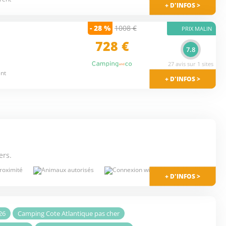
+ D'INFOS >
- 28 %
1008 €
PRIX MALIN
728 €
7.8
27 avis sur 1 sites
ent
+ D'INFOS >
ers.
+ D'INFOS >
26
Camping Cote Atlantique pas cher