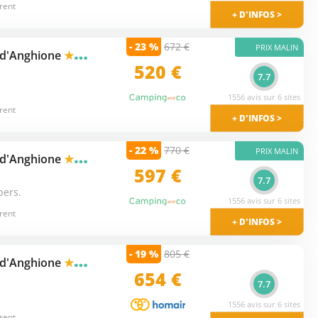
rent
+ D'INFOS >
- 23 %
672 €
PRIX MALIN
 d'Anghione
★★★
520 €
7.7
1556 avis sur 6 sites
rent
+ D'INFOS >
- 22 %
770 €
PRIX MALIN
 d'Anghione
★★★
597 €
7.7
pers.
1556 avis sur 6 sites
rent
+ D'INFOS >
- 19 %
805 €
 d'Anghione
★★★
654 €
7.7
1556 avis sur 6 sites
rent