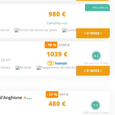
PRIX MALIN
980 €
+ D'INFOS >
- 19 %
1288 €
1039 €
8.2
 29 m²
326 avis sur 4 sites
+ D'INFOS >
- 17 %
581 €
 d'Anghione
★★★
480 €
7.7
1556 avis sur 6 sites