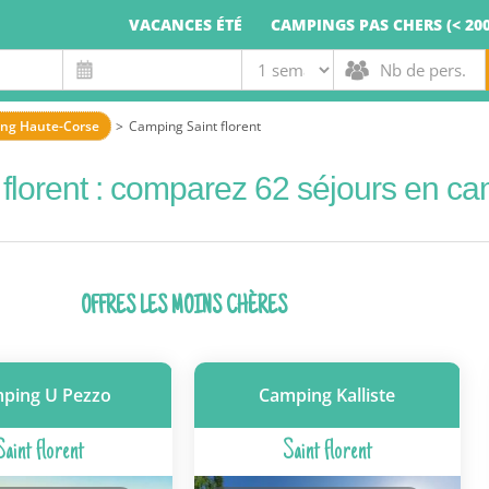
VACANCES ÉTÉ
CAMPINGS PAS CHERS (< 200
ng Haute-Corse
Camping Saint florent
 florent : comparez 62 séjours en c
OFFRES LES MOINS CHÈRES
ping U Pezzo
Camping Kalliste
Saint florent
Saint florent