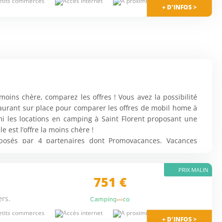
+ D'INFOS >
moins chère, comparez les offres ! Vous avez la possibilité
taurant sur place pour comparer les offres de mobil home à
mi les locations en camping à Saint Florent proposant une
 est l’offre la moins chère !
posés par 4 partenaires dont Promovacances, Vacances
PRIX MALIN
751 €
, 262 bungalows avec wifi et 262 mobilhomes proches de la
ers.
+ D'INFOS >