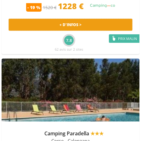
1228 €
- 19 %
1520 €
+ D'INFOS >
PRIX MALIN
7.8
62 avis sur 2 sites
Camping Paradella
★★★
Corse
- Calenzana