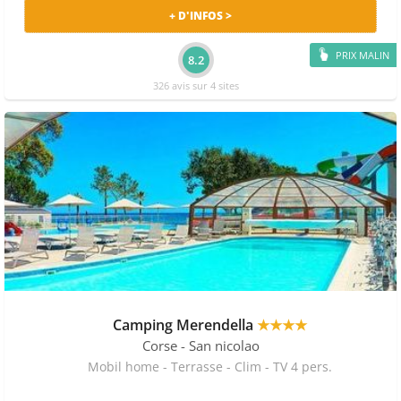
+ D'INFOS >
PRIX MALIN
8.2
326 avis sur 4 sites
Camping Merendella
★★★★
Corse
- San nicolao
Mobil home - Terrasse - Clim - TV 4 pers.