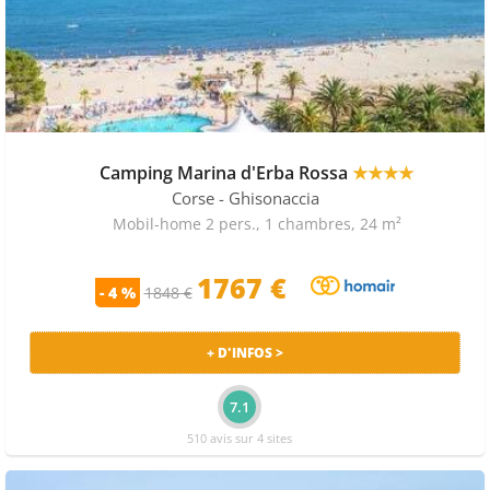
Camping Marina d'Erba Rossa
★★★★
Corse
- Ghisonaccia
Mobil-home 2 pers., 1 chambres, 24 m²
1767 €
- 4 %
1848 €
+ D'INFOS >
7.1
510 avis sur 4 sites