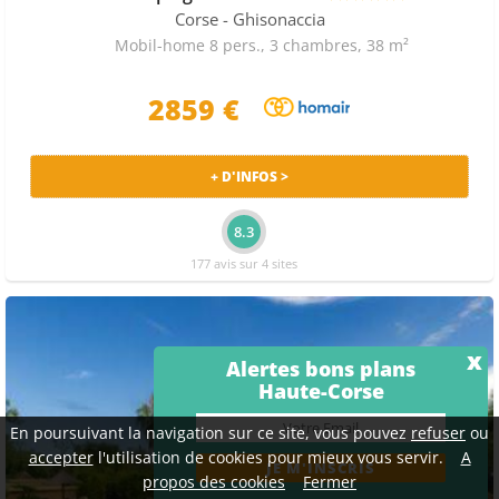
Corse
- Ghisonaccia
Mobil-home 8 pers., 3 chambres, 38 m²
2859 €
+ D'INFOS >
8.3
177 avis sur 4 sites
x
Alertes bons plans
Haute-Corse
En poursuivant la navigation sur ce site, vous pouvez
refuser
ou
accepter
l'utilisation de cookies pour mieux vous servir.
A
propos des cookies
Fermer