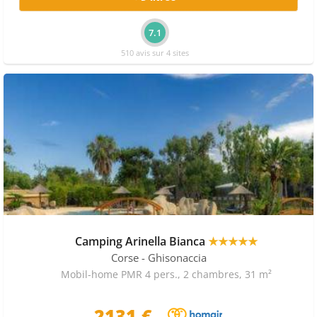
7.1
510 avis sur 4 sites
Camping Arinella Bianca
★★★★★
Corse
- Ghisonaccia
Mobil-home PMR 4 pers., 2 chambres, 31 m²
2131 €