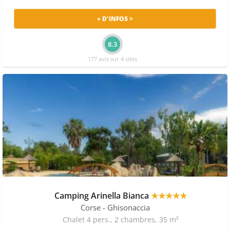
+ D'INFOS >
8.3
177 avis sur 4 sites
Camping Arinella Bianca
★★★★★
Corse
- Ghisonaccia
Chalet 4 pers., 2 chambres, 35 m²