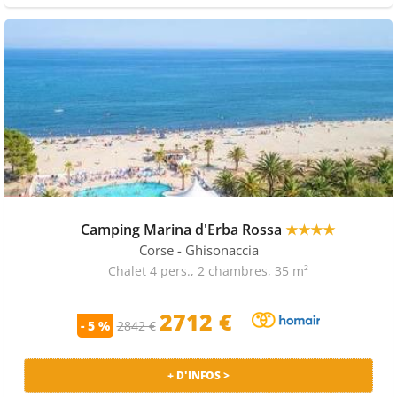
Camping Marina d'Erba Rossa
★★★★
Corse
- Ghisonaccia
Chalet 4 pers., 2 chambres, 35 m²
2712 €
- 5 %
2842 €
+ D'INFOS >