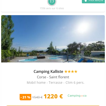
PRIX MALIN
7.7
1556 avis sur 6 sites
Camping Kalliste
★★★★
Corse
- Saint florent
Mobil home - Terrasse - Clim 6 pers.
1220 €
- 21 %
1540 €