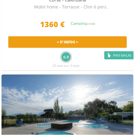
Mobil home - Terrasse - Clim 6 pers.
1360 €
+ D'INFOS >
PRIX MALIN
6.9
23 avis sur 3 sites