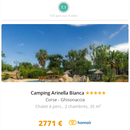
7.1
510 avis sur 4 sites
Camping Arinella Bianca
★★★★★
Corse
- Ghisonaccia
Chalet 4 pers., 2 chambres, 35 m²
2771 €