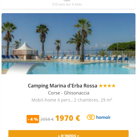
510 avis sur 4 sites
Camping Marina d'Erba Rossa
★★★★
Corse
- Ghisonaccia
Mobil-home 6 pers., 2 chambres, 29 m²
1970 €
- 4 %
2058 €
+ D'INFOS >