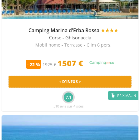
Camping Marina d'Erba Rossa
★★★★
Corse
- Ghisonaccia
Mobil home - Terrasse - Clim 6 pers.
1507 €
- 22 %
1925 €
+ D'INFOS >
PRIX MALIN
7.1
510 avis sur 4 sites