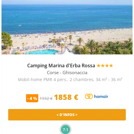
Camping Marina d'Erba Rossa
★★★★
Corse
- Ghisonaccia
Mobil-home PMR 4 pers., 2 chambres, 34 m² - 36 m²
1858 €
- 4 %
1932 €
+ D'INFOS >
7.1