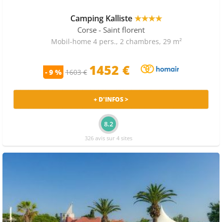
Camping Kalliste
★★★★
Corse
- Saint florent
Mobil-home 4 pers., 2 chambres, 29 m²
1452 €
- 9 %
1603 €
+ D'INFOS >
8.2
326 avis sur 4 sites