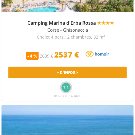
Camping Marina d'Erba Rossa
★★★★
Corse
- Ghisonaccia
Chalet 4 pers., 2 chambres, 32 m²
2537 €
- 4 %
2639 €
+ D'INFOS >
7.1
510 avis sur 4 sites