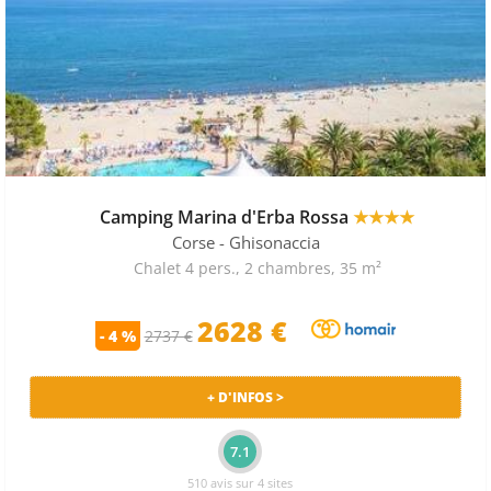
Camping Marina d'Erba Rossa
★★★★
Corse
- Ghisonaccia
Chalet 4 pers., 2 chambres, 35 m²
2628 €
- 4 %
2737 €
+ D'INFOS >
7.1
510 avis sur 4 sites