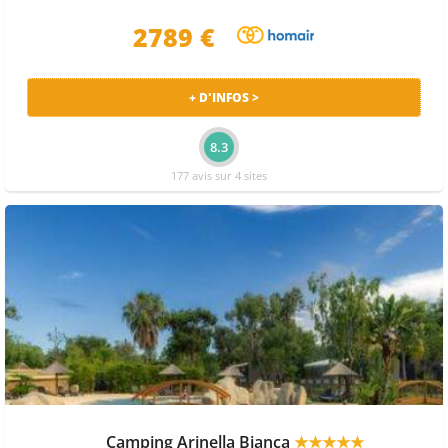
2789 €
+ D'INFOS >
8.3
177 avis sur 4 sites
Camping Arinella Bianca
★★★★★