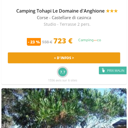
Camping Tohapi Le Domaine d'Anghione
★★★
Corse
- Castellare di casinca
Studio - Terrasse 2 pers.
723
€
- 23 %
938 €
+ D'INFOS >
PRIX MALIN
7.7
1556 avis sur 6 sites