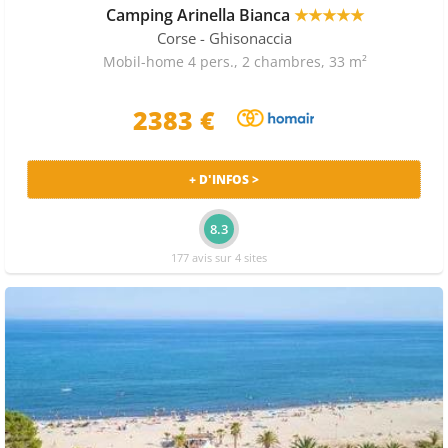
Camping Arinella Bianca
★★★★★
Corse
- Ghisonaccia
Mobil-home 4 pers., 2 chambres, 33 m²
2383 €
+ D'INFOS >
8.3
177 avis sur 4 sites