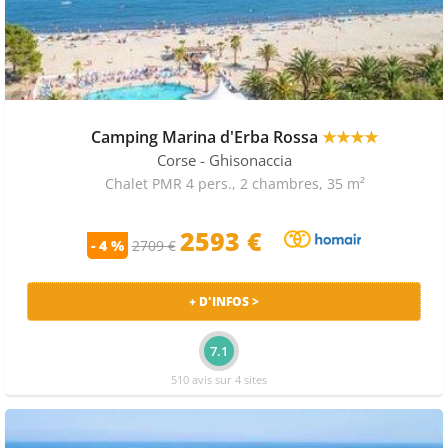
Camping Marina d'Erba Rossa
★★★★
Corse
- Ghisonaccia
Chalet PMR 4 pers., 2 chambres, 35 m²
2593 €
- 4 %
2709 €
+ D'INFOS >
7.1
510 avis sur 4 sites