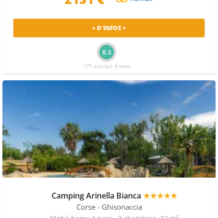
+ D'INFOS >
8.3
177 avis sur 4 sites
Camping Arinella Bianca
★★★★★
Corse
- Ghisonaccia