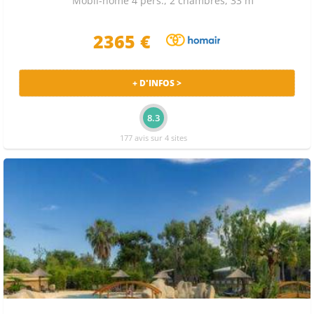
Mobil-home 4 pers., 2 chambres, 33 m²
2365 €
+ D'INFOS >
8.3
177 avis sur 4 sites