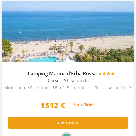
Camping Marina d'Erba Rossa
★★★★
Corse
- Ghisonaccia
Mobil-home Premium - 35 m²- 3 c
1512 €
+ D'INFOS >