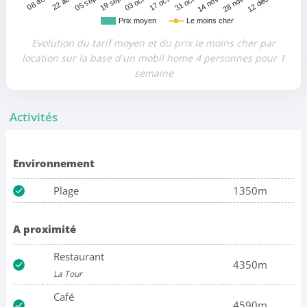
22 août
31 octo.
05 sept.
14 nove.
19 sept.
28 nove.
03 octo.
12 déce.
08 août
17 octo.
Prix moyen
Le moins cher
Evolution du tarif moyen et du prix le moins cher par
location sur la base d'un mobil home 4 personnes pour 1
semaine
Activités
Environnement
Plage
1350m
A proximité
Restaurant
4350m
La Tour
Café
4590m