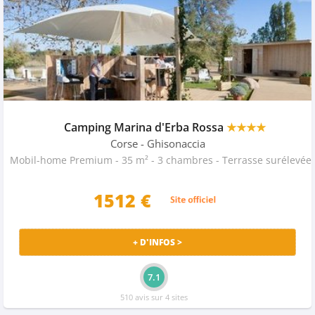
Camping Marina d'Erba Rossa
★★★★
Corse
- Ghisonaccia
Mobil-home Premium - 35 m² - 3 c
1512 €
+ D'INFOS >
7.1
510 avis sur 4 sites