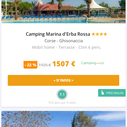
Camping Marina d'Erba Rossa
★★★★
Corse
- Ghisonaccia
Mobil home - Terrasse - Clim 6 pers.
1507 €
- 22 %
1925 €
+ D'INFOS >
PRIX MALIN
7.1
510 avis sur 4 sites