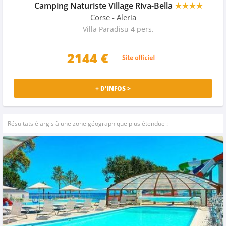
Camping Naturiste Village Riva-Bella
★★★★
Corse
- Aleria
Villa Paradisu 4 pers.
2144
€
+ D'INFOS >
Résultats élargis à une zone géographique plus étendue :