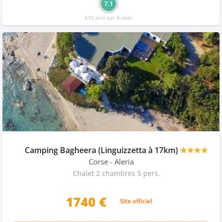
7.1
510 avis sur 4 sites
Camping Bagheera (Linguizzetta à 17km)
★★★★
Corse
- Aleria
Chalet 2 chambres 5 pers.
1740
€