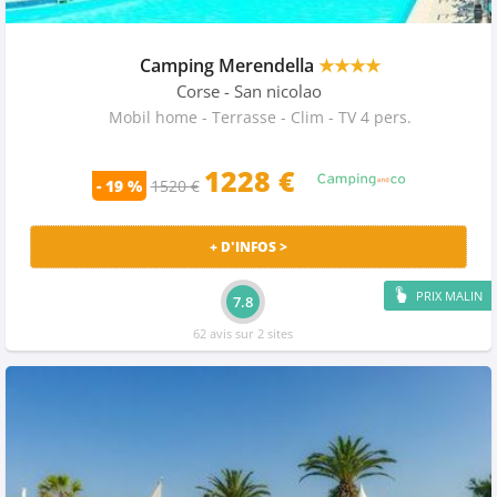
Camping Merendella
★★★★
Corse
- San nicolao
Mobil home - Terrasse - Clim - TV 4 pers.
1228 €
- 19 %
1520 €
+ D'INFOS >
PRIX MALIN
7.8
62 avis sur 2 sites