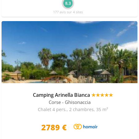
8.3
177 avis sur 4 sites
Camping Arinella Bianca
★★★★★
Corse
- Ghisonaccia
Chalet 4 pers., 2 chambres, 35 m²
2789 €