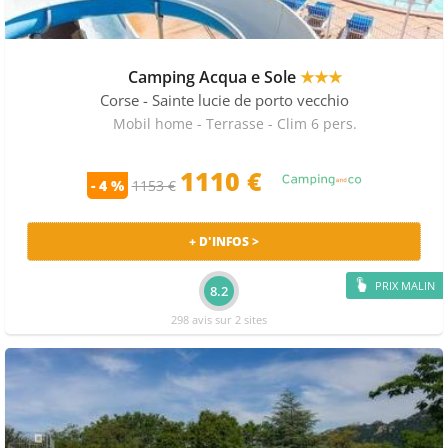
Camping Acqua e Sole
★★★
Corse
- Sainte lucie de porto vecchio
Mobil home - Terrasse - Clim 6 pers.
1110
€
- 4 %
1153 €
+ D'INFOS >
PRIX MALIN
8.2
298 avis sur 2 sites