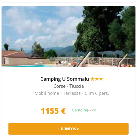
Camping U Sommalu
★★★
Corse
- Tiuccia
Mobil home - Terrasse - Clim 6 pers.
1155
€
+ D'INFOS >