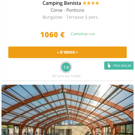
Camping Benista
★★★★
Corse
- Porticcio
Bungalow - Terrasse 5 pers.
1060 €
+ D'INFOS >
PRIX MALIN
7.0
101 avis sur 4 sites