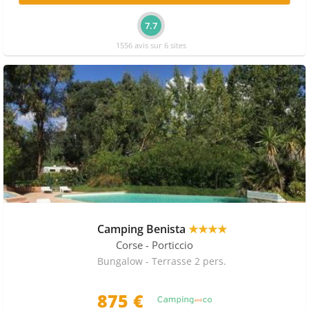
7.7
1556 avis sur 6 sites
Camping Benista
★★★★
Corse
- Porticcio
Bungalow - Terrasse 2 pers.
875 €