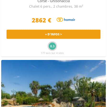
Corse
- Ghisonaccia
Chalet 6 pers., 2 chambres, 38 m²
2862 €
+ D'INFOS >
8.3
177 avis sur 4 sites