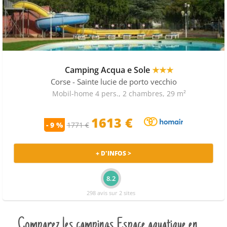
Camping Acqua e Sole
★★★
Corse
- Sainte lucie de porto vecchio
Mobil-home 4 pers., 2 chambres, 29 m²
1613 €
- 9 %
1771 €
+ D'INFOS >
8.2
298 avis sur 2 sites
Comparez les campings Espace aquatique en