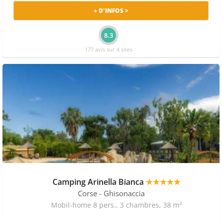
+ D'INFOS >
8.3
177 avis sur 4 sites
Camping Arinella Bianca
★★★★★
Corse
- Ghisonaccia
Mobil-home 8 pers., 3 chambres, 38 m²