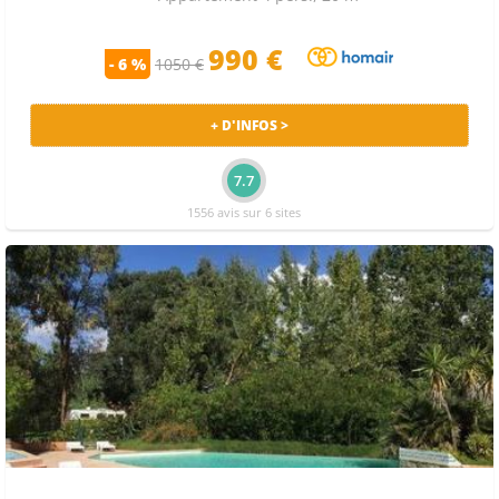
990 €
- 6 %
1050 €
+ D'INFOS >
7.7
1556 avis sur 6 sites