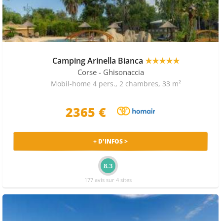
Camping Arinella Bianca
★★★★★
Corse
- Ghisonaccia
Mobil-home 4 pers., 2 chambres, 33 m²
2365 €
+ D'INFOS >
8.3
177 avis sur 4 sites