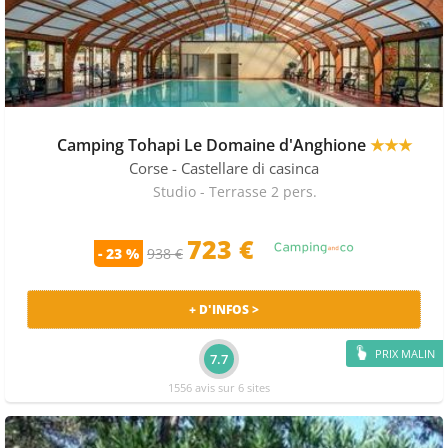
Camping Tohapi Le Domaine d'Anghione
★★★
Corse
- Castellare di casinca
Studio - Terrasse 2 pers.
723 €
- 23 %
938 €
+ D'INFOS >
PRIX MALIN
7.7
1556 avis sur 6 sites