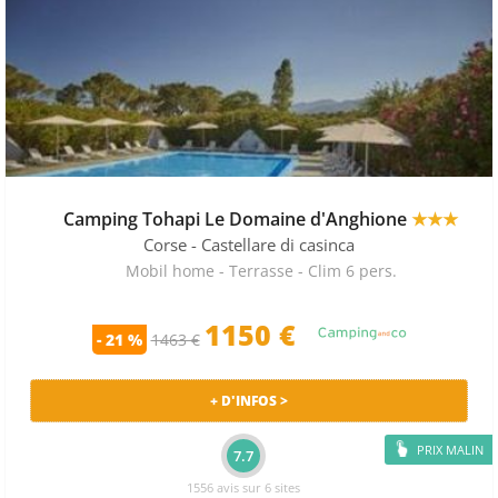
Camping Tohapi Le Domaine d'Anghione
★★★
Corse
- Castellare di casinca
Mobil home - Terrasse - Clim 6 pers.
1150 €
- 21 %
1463 €
+ D'INFOS >
PRIX MALIN
7.7
1556 avis sur 6 sites