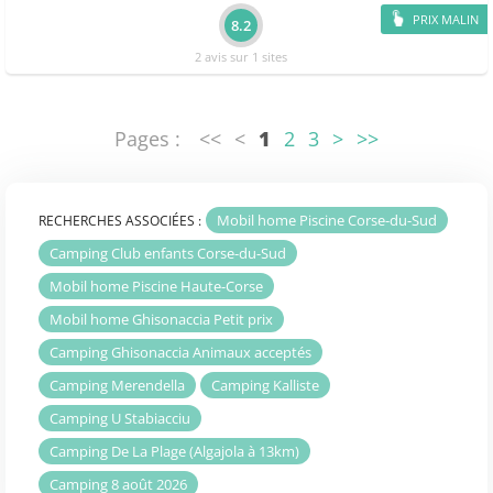
PRIX MALIN
8.2
2 avis sur 1 sites
Pages :
<<
<
1
2
3
>
>>
Mobil home Piscine Corse-du-Sud
RECHERCHES ASSOCIÉES :
Camping Club enfants Corse-du-Sud
Mobil home Piscine Haute-Corse
Mobil home Ghisonaccia Petit prix
Camping Ghisonaccia Animaux acceptés
Camping Merendella
Camping Kalliste
Camping U Stabiacciu
Camping De La Plage (Algajola à 13km)
Camping 8 août 2026