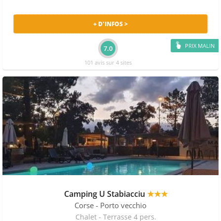
+ D'INFOS >
PRIX MALIN
7.0
101 avis sur 4 sites
Camping U Stabiacciu
★★★
Corse
- Porto vecchio
Chalet - Terrasse 4 pers.