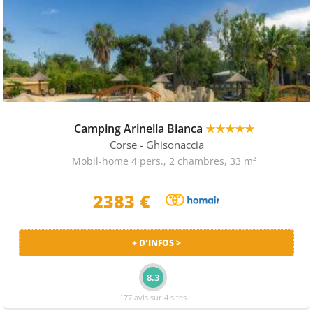
Camping Arinella Bianca
★★★★★
Corse
- Ghisonaccia
Mobil-home 4 pers., 2 chambres, 33 m²
2383 €
+ D'INFOS >
8.3
177 avis sur 4 sites