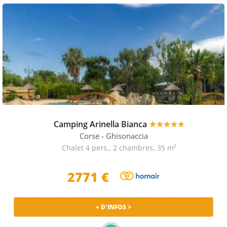
Camping Arinella Bianca
★★★★★
Corse
- Ghisonaccia
Chalet 4 pers., 2 chambres, 35 m²
2771 €
+ D'INFOS >