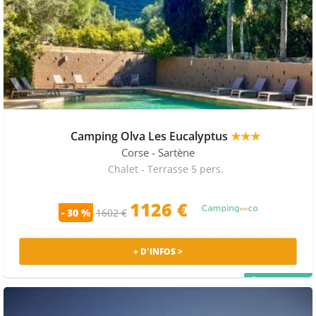
Camping Olva Les Eucalyptus
★★★
Corse
- Sartène
Chalet - Terrasse 5 pers.
1126 €
- 30 %
1602 €
+ D'INFOS >
PRIX MALIN