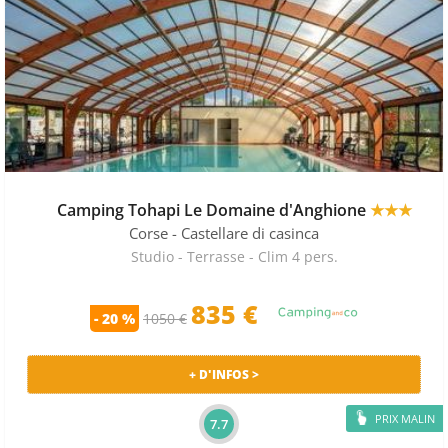
Camping Tohapi Le Domaine d'Anghione
★★★
Corse
- Castellare di casinca
Studio - Terrasse - Clim 4 pers.
835 €
- 20 %
1050 €
+ D'INFOS >
PRIX MALIN
7.7