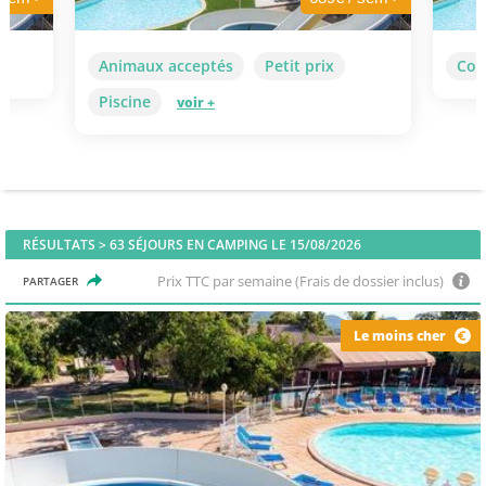
Animaux acceptés
Petit prix
Cor
Piscine
voir +
RÉSULTATS >
63
SÉJOURS EN CAMPING LE 15/08/2026
Prix TTC par semaine (Frais de dossier inclus)
PARTAGER
Le moins cher