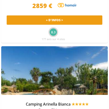
2859 €
+ D'INFOS >
8.3
177 avis sur 4 sites
Camping Arinella Bianca
★★★★★