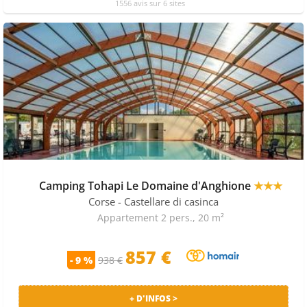
1556 avis sur 6 sites
Camping Tohapi Le Domaine d'Anghione
★★★
Corse
- Castellare di casinca
Appartement 2 pers., 20 m²
857 €
- 9 %
938 €
+ D'INFOS >