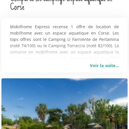
Corse
Mobilhome Express recense 1 offre de location de
mobilhome avec un espace aquatique en Corse. Les
tops offres sont le Camping U Farniente de Pertamina
(noté 74/100) ou le Camping Torraccia (noté 82/100). La
semaine en mobilhome avec un espace aquatique la
moins chère en Corse est le Camping Torraccia (256€
par séjour le 04/01). Dans ce camping avec lit bébé,
Voir la suite...
avec animaux acceptés et avec wifi, vous pourrez passer
de plaisantes vacances. Aux environs, vous pourrez
préférer le Camping Acqua e Sole (Sainte lucie de porto
vecchio), le Camping Pitrera Village (Porto vecchio) et le
Camping Mulinacciu (Lecci à 10km) (Sainte lucie de
porto vecchio). Egalement, comparez dans ces
campings avec un espace aquatique vos prochaines
vacances.
Ailleurs, les établissements les mieux notés pour un