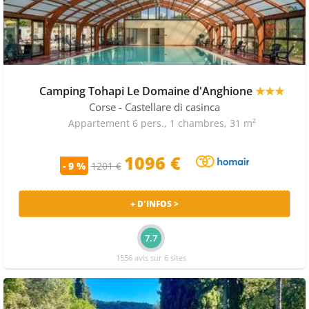
Camping Tohapi Le Domaine d'Anghione
★★★
Corse
- Castellare di casinca
Appartement 6 pers., 1 chambres, 31 m²
1096 €
- 9 %
1201 €
+ D'INFOS >
7.7
1556 avis sur 6 sites