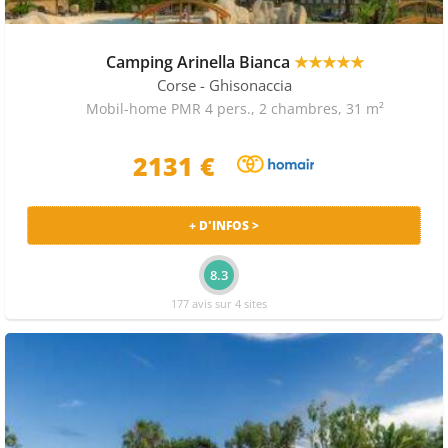
séjour avec un espace aquatique sur la région sont :
- Camping U Farniente de Pertamina : Le camping U
Camping Arinella Bianca
★★★★★
Farniente (4 étoiles) vous ouvre ses portes à... [
voir la
suite
]
Corse
- Ghisonaccia
Mobil-home PMR 4 pers., 2 chambres, 31 m²
En Corse, voici les principaux lieux touristiques : Capu a
Chiostru, Pointe Muratello, Bocca a Saltu, Monte d'Oro,
2131 €
Col de Pruno, Bocca Guagnarola.
+ D'INFOS >
8.3
177 avis sur 4 sites