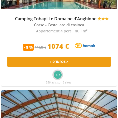
Camping Tohapi Le Domaine d'Anghione
★★★
Corse
- Castellare di casinca
Appartement 4 pers., null m²
1074 €
- 8 %
1169 €
+ D'INFOS >
7.7
1556 avis sur 6 sites