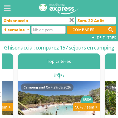
COMPARER
+
DE FILTRES
Ghisonaccia : comparez 157 séjours en camping
Top critères
Fréjus
Camping and Co
> 29/08/2026
Homa
658€
 sem >
567€ / sem >