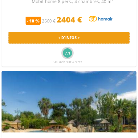
Mobil-home 8 pers., 4 chambres, 40 m²
2404 €
- 10 %
2660 €
+ D'INFOS >
7.1
510 avis sur 4 sites