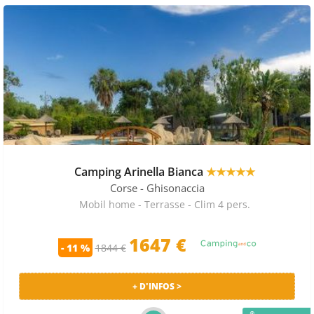
Camping Arinella Bianca
★★★★★
Corse
- Ghisonaccia
Mobil home - Terrasse - Clim 4 pers.
1647 €
- 11 %
1844 €
+ D'INFOS >