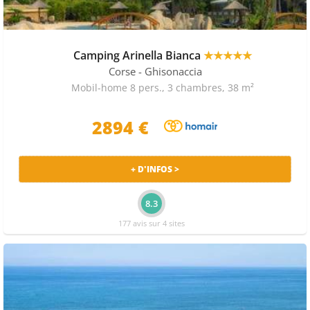
Camping Arinella Bianca
★★★★★
Corse
- Ghisonaccia
Mobil-home 8 pers., 3 chambres, 38 m²
2894 €
+ D'INFOS >
8.3
177 avis sur 4 sites