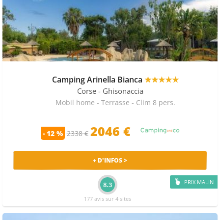
Camping Arinella Bianca
★★★★★
Corse
- Ghisonaccia
Mobil home - Terrasse - Clim 8 pers.
2046 €
- 12 %
2338 €
+ D'INFOS >
PRIX MALIN
8.3
177 avis sur 4 sites