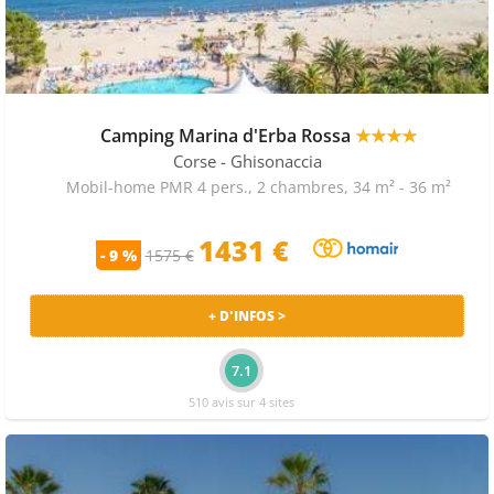
emplacement calme et très arboré. Ici, en plus de la
grande plage, vous aurez à votre disposition une
piscine avec trois bassins chauffés.
Pour le farniente total, vous pouvez plonger dans le
bain à remous de l’espace balnéothérapie.
Camping Marina d'Erba Rossa
★★★★
Vos bambins pourront s’amuser dans un mini club,
pendant que vous parcourez les alentours.
Corse
- Ghisonaccia
Le camping Marina d’Erba Rossa a comme principale
Mobil-home PMR 4 pers., 2 chambres, 34 m² - 36 m²
atout son espace aquatique avec toboggans. Pourtant
ce n’est pas tout ! Ce camping de Ghisonaccia abrite
1431 €
- 9 %
1575 €
aussi un espace vert et un parc animalier.
Pour remplir vos journées, allez voir tout ce qui est
proposé dans les environs. En l’occurrence, visitez le
+ D'INFOS >
musée d’Archéologie d'Aléria, les ruines carthaginoises,
le couvent d’Alesani ou les églises de la Castagniccia.
7.1
510 avis sur 4 sites
Choisissez votre camping à Ghisonaccia parmi 157
séjours en mobil home à Ghisonaccia proposés par les
sites suivants : Homair Vacances, Camping-and-co et les