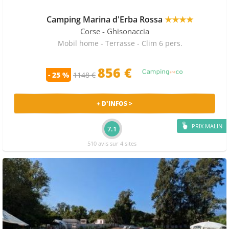
Camping Marina d'Erba Rossa
★★★★
Corse
- Ghisonaccia
Mobil home - Terrasse - Clim 6 pers.
856
€
- 25 %
1148 €
+ D'INFOS >
PRIX MALIN
7.1
510 avis sur 4 sites