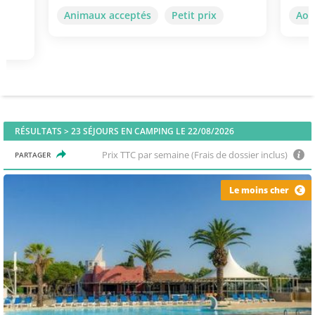
Animaux acceptés
Petit prix
Aoû
RÉSULTATS >
23
SÉJOURS EN CAMPING LE 22/08/2026
Prix TTC par semaine (Frais de dossier inclus)
PARTAGER
Le moins cher