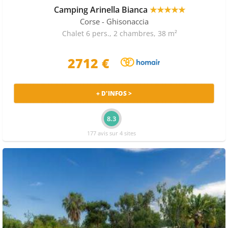
Camping Arinella Bianca
★★★★★
Corse
- Ghisonaccia
Chalet 6 pers., 2 chambres, 38 m²
2712 €
+ D'INFOS >
8.3
177 avis sur 4 sites