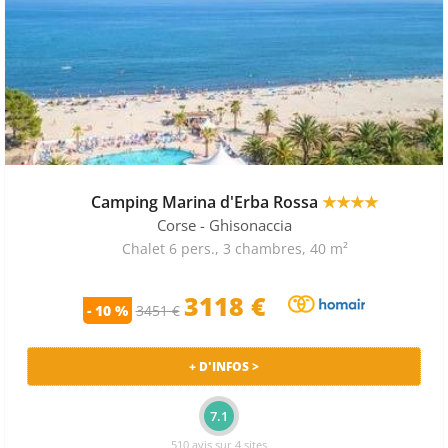
Camping Marina d'Erba Rossa
★★★★
Corse
- Ghisonaccia
Chalet 6 pers., 3 chambres, 40 m²
3118
€
- 10 %
3451 €
+ D'INFOS >
7.1
510 avis sur 4 sites