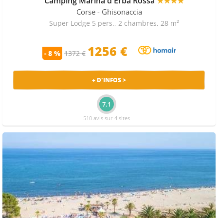
Camping Marina d'Erba Rossa
★★★★
DE BEAUTÉ
Corse
- Ghisonaccia
Dans cette cité baignée par la mer tyrrhénienne, vous
Super Lodge 5 pers., 2 chambres, 28 m²
serez tout d’abord attiré par les immenses étendues de
sable blanc et les eaux claires. De toutes les plages de
1256 €
la station balnéaire de Ghisonaccia, celle de la Pinia est
- 8 %
1372 €
la mieux préservée. Cette plage est notamment
entourée d'une forêt de pins maritimes.
Plus au sud, vous trouverez la plage de Vignate, très
+ D'INFOS >
prisée des familles qui viennent passer des vacances
avec des enfants.
7.1
Si vous voulez côtoyer du monde, rendez-vous aux
510 avis sur 4 sites
plages de la Marina d’Oru et d’Erba Rossa. Sur ces lieux,
vous pourrez vous adonner à toutes sortes d’activités
comme le beach-volley et le kayak.
Plus calme cette fois, partez découvrir l’étang d’Urbino
qui est le deuxième plus grand de Corse. En allant sur
ce site, vous aurez la possibilité de voir différentes
espèces d’oiseaux.
Riche de son environnement naturel, Ghisonaccia
dispose aussi d’un patrimoine religieux qui mérite un