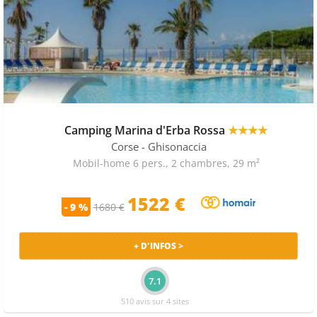
plus grands spécialistes des vacances en camping.
Camping Marina d'Erba Rossa
★★★★
Corse
- Ghisonaccia
Mobil-home 6 pers., 2 chambres, 29 m²
1522 €
- 9 %
1680 €
+ D'INFOS >
7.1
510 avis sur 4 sites