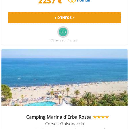
2257 €
+ D'INFOS >
8.3
177 avis sur 4 sites
Camping Marina d'Erba Rossa
★★★★
Corse
- Ghisonaccia