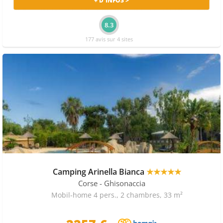
+ D'INFOS >
8.3
177 avis sur 4 sites
Camping Arinella Bianca
★★★★★
Corse
- Ghisonaccia
Mobil-home 4 pers., 2 chambres, 33 m²