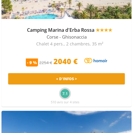
Camping Marina d'Erba Rossa
★★★★
Corse
- Ghisonaccia
Chalet 4 pers., 2 chambres, 35 m²
2040 €
- 9 %
2254 €
+ D'INFOS >
7.1
510 avis sur 4 sites