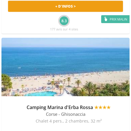
+ D'INFOS >
PRIX MALIN
8.3
177 avis sur 4 sites
Camping Marina d'Erba Rossa
★★★★
Corse
- Ghisonaccia
Chalet 4 pers., 2 chambres, 32 m²