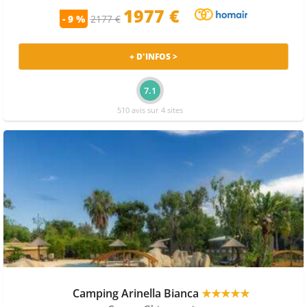
1977 €
- 9 %
2177 €
+ D'INFOS >
7.1
510 avis sur 4 sites
Camping Arinella Bianca
★★★★★