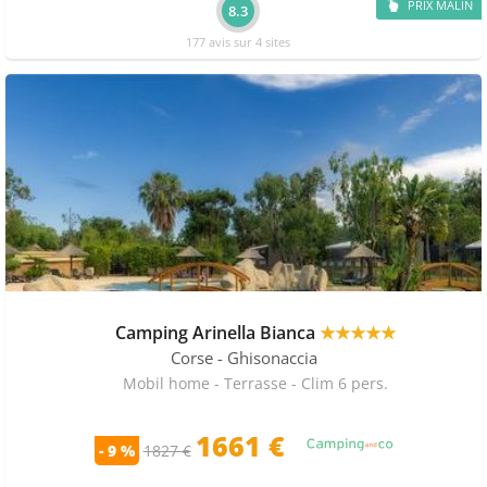
PRIX MALIN
8.3
177 avis sur 4 sites
Camping Arinella Bianca
★★★★★
Corse
- Ghisonaccia
Mobil home - Terrasse - Clim 6 pers.
1661 €
- 9 %
1827 €