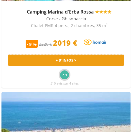
Camping Marina d'Erba Rossa
★★★★
Corse
- Ghisonaccia
Chalet PMR 4 pers., 2 chambres, 35 m²
2019 €
- 9 %
2226 €
+ D'INFOS >
7.1
510 avis sur 4 sites