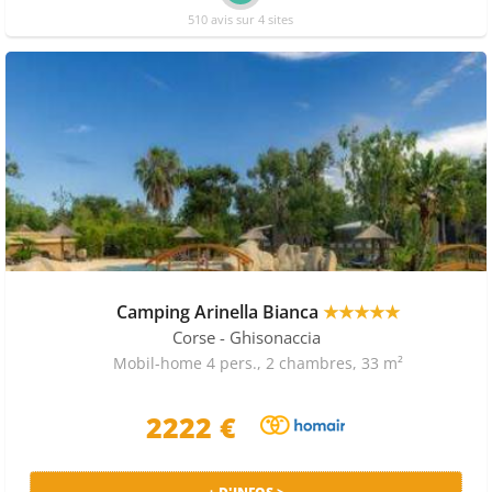
510 avis sur 4 sites
Camping Arinella Bianca
★★★★★
Corse
- Ghisonaccia
Mobil-home 4 pers., 2 chambres, 33 m²
2222 €