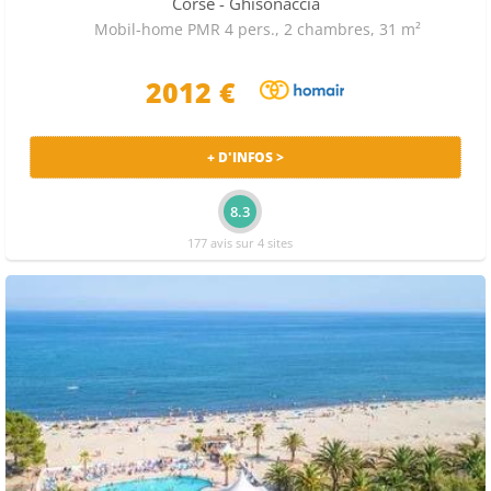
Corse
- Ghisonaccia
Mobil-home PMR 4 pers., 2 chambres, 31 m²
2012 €
+ D'INFOS >
8.3
177 avis sur 4 sites