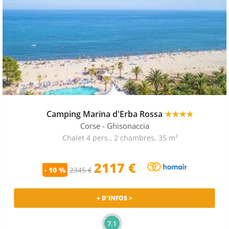
Camping Marina d'Erba Rossa
★★★★
Corse
- Ghisonaccia
Chalet 4 pers., 2 chambres, 35 m²
2117 €
- 10 %
2345 €
+ D'INFOS >
7.1