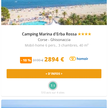
Camping Marina d'Erba Rossa
★★★★
Corse
- Ghisonaccia
Mobil-home 6 pers., 3 chambres, 40 m²
2894 €
- 10 %
3199 €
+ D'INFOS >
7.1
510 avis sur 4 sites