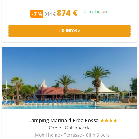
Camping Via Romana.
874 €
- 7 %
944 €
QUE FAIRE À GHISONACCIA ?
A côté de Ghisonaccia voici les principales curiosités :
+ D'INFOS >
Église St Michel. Pour les courses vous pouvez aller au
Casino ou à l'U. Du côté des restaurants, vous pouvez
manger au Not known. Pour les soirées nous vous
conseillons d'aller à l'A Volta.
PRIX MOYENS ET PROMOS CAMPINGS À
GHISONACCIA
Le camping le moins cher sur Ghisonaccia sur la saison
est 189€/semaine à la date du 26 Juin. Sur Ghisonaccia,
bénéficiez du code promo FD24, permettant de
bénéficier de 24€ de promo sur votre séjour en camping
chez Vacances Campings (fin le 26/10). Bénéficiez de
Camping Marina d'Erba Rossa
★★★★
prix discount pour votre séjour en camping allant
Corse
- Ghisonaccia
jusqu'à 51%.
Mobil home - Terrasse - Clim 6 pers.