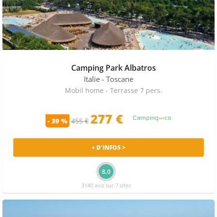
Camping Park Albatros
Italie
- Toscane
Mobil home - Terrasse 7 pers.
277 €
- 39 %
455 €
+ D'INFOS >
8.0
3140 avis sur 7 sites