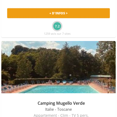
+ D'INFOS >
7.2
1259 avis sur 7 sites
Camping Mugello Verde
Italie
- Toscane
Appartement - Clim - TV 5 pers.