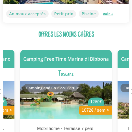
Animaux acceptés
Petit prix
Piscine
voir +
OFFRES LES MOINS CHÈRES
teano
Camping Free Time Marina di Bibbona
Camp
Toscane
Camping and Co
> 22/08/2026
Camp
6€
1260€
 sem >
1072€ / sem >
s.
Mobil home - Terrasse 7 pers.
M