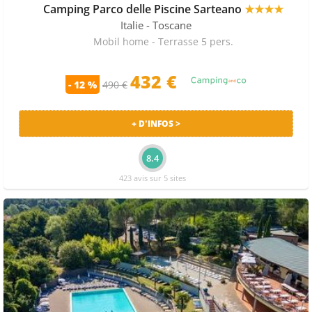
Camping Parco delle Piscine Sarteano
★★★★
Italie
- Toscane
Mobil home - Terrasse 5 pers.
432 €
- 12 %
490 €
+ D'INFOS >
8.4
423 avis sur 5 sites