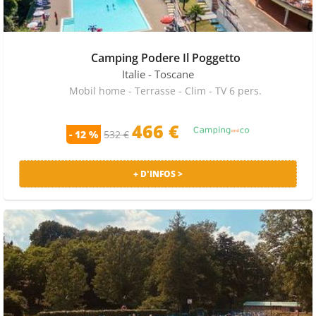
Camping Podere Il Poggetto
Italie
- Toscane
Mobil home - Terrasse - Clim - TV 6 pers.
466 €
- 12 %
532 €
+ D'INFOS >