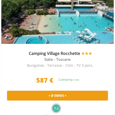
Camping Village Rocchette
★★★
Italie
- Toscane
Bungalow - Terrasse - Clim - TV 3 pers.
587 €
+ D'INFOS >
7.2