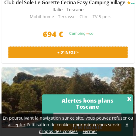
Club del Sole Le Gorette Cecina Easy Camping Village
★★★
Italie
- Toscane
Mobil home - Terrasse - Clim - TV 5 pers.
694 €
+ D'INFOS >
x
Alertes bons plans
Toscane
En poursuivant la navigation sur ce site, vous pouvez
refuser
ou
accepter
l'utilisation de cookies pour mieux vous servir.
A
propos des cookies
Fermer