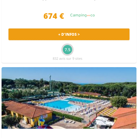
674 €
+ D'INFOS >
7.5
832 avis sur 9 sites