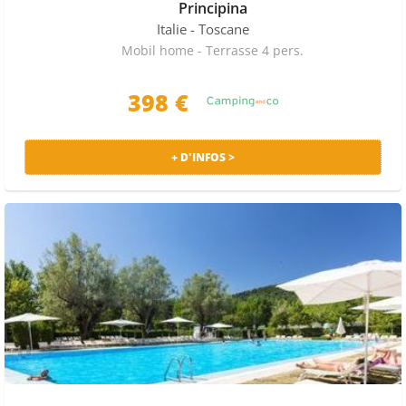
Principina
Italie
- Toscane
Mobil home - Terrasse 4 pers.
398 €
+ D'INFOS >