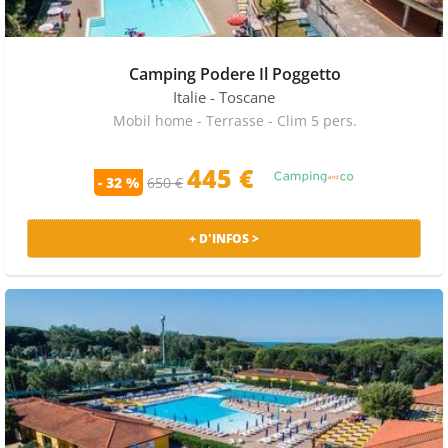
Camping Podere Il Poggetto
Italie
- Toscane
Mobil home - Terrasse - Clim 5 pers.
445 €
- 32 %
650 €
+ D'INFOS >