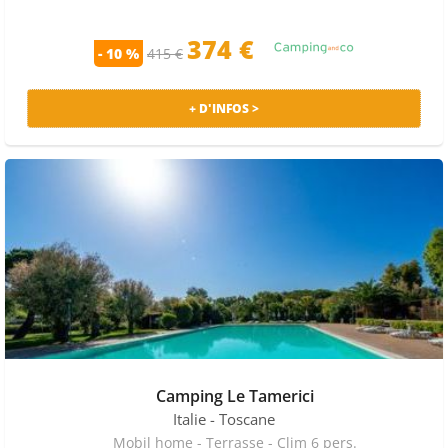
374 €
- 10 %
415 €
+ D'INFOS >
Camping Le Tamerici
Italie
- Toscane
Mobil home - Terrasse - Clim 6 pers.