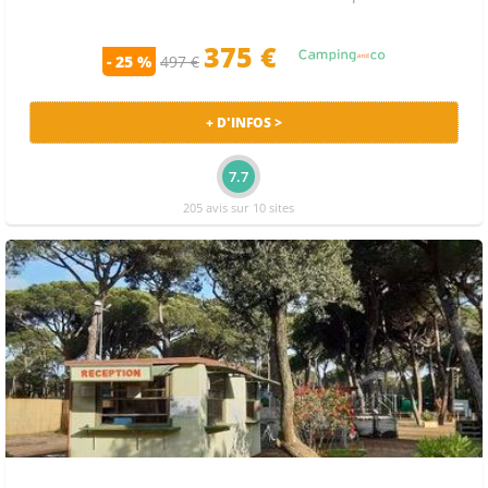
375 €
- 25 %
497 €
+ D'INFOS >
7.7
205 avis sur 10 sites