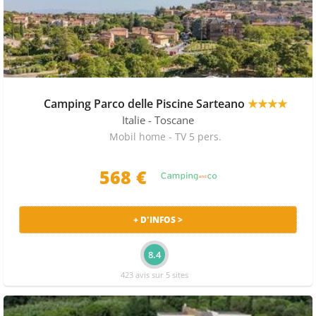
Camping Parco delle Piscine Sarteano
★★★★
Italie
- Toscane
Mobil home - TV 5 pers.
568 €
+ D'INFOS >
8.4
423 avis sur 5 sites