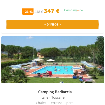
347 €
- 23 %
448 €
+ D'INFOS >
Camping Badiaccia
Italie
- Toscane
Chalet - Terrasse 6 pers.