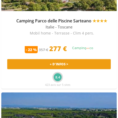
Camping Parco delle Piscine Sarteano
★★★★
Italie
- Toscane
Mobil home - Terrasse - Clim 4 pers.
277 €
- 22 %
357 €
+ D'INFOS >
8.4
423 avis sur 5 sites