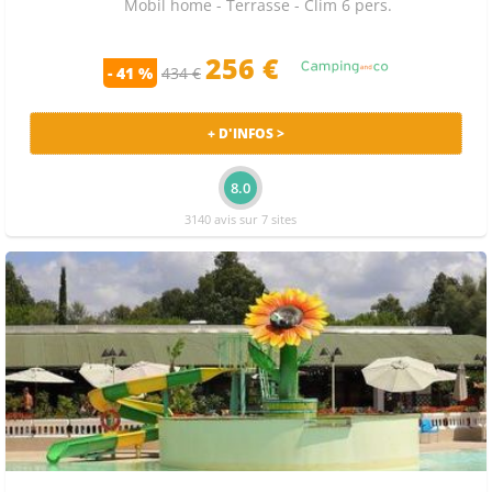
Mobil home - Terrasse - Clim 6 pers.
256 €
- 41 %
434 €
+ D'INFOS >
8.0
3140 avis sur 7 sites