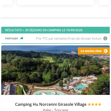
RÉSULTATS >
39
SÉJOURS EN CAMPING LE 19/09/2026
Prix TTC par semaine (Frais de dossier inclus)
PARTAGER
Le moins cher
Camping Hu Norcenni Girasole Village
★★★★
Italie
- Toscane