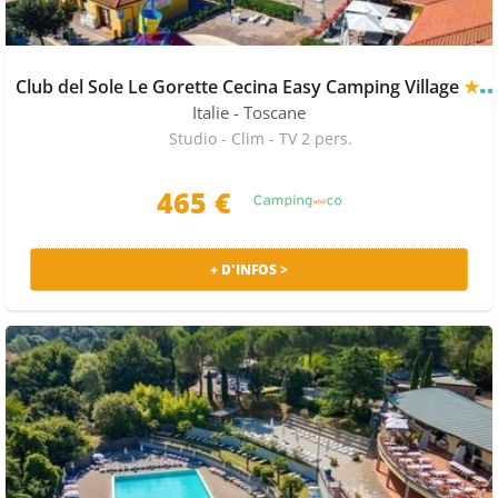
Club del Sole Le Gorette Cecina Easy Camping Village
★★★
Italie
- Toscane
Studio - Clim - TV 2 pers.
465 €
+ D'INFOS >