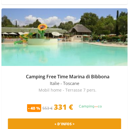
Camping Free Time Marina di Bibbona
Italie
- Toscane
Mobil home - Terrasse 7 pers.
331 €
- 40 %
553 €
+ D'INFOS >