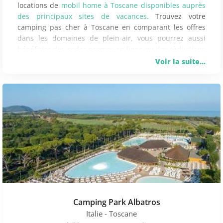
locations de
mobil home à Toscane disponibles auprès
des principaux sites de vacances.
Trouvez votre
camping pas cher à Toscane en comparant les offres
dans les domaines de plein-air, vous pourrez aussi
bénéficier des codes promos en ligne ou des réductions
de dernière minute sur vos vacances. Mobilhome
Voir la suite...
Express recense 2 offres de locations de mobilhomes
proposant des petit prix sur Toscane. Les mobilhomes
les plus
réservés sont le Camping Il Fontino Scarlino
(noté 82/100),
le Camping Le Capanne Bibbona (noté
81/100) ou le Camping Etruria Marina Di Castagneto
Carducci (noté 79/100).
Le camping proposant des petit
prix le moins cher sur Toscane
est actuellement le
Camping Orbetello Albinia (160€ par séjour le 15/09).
Ce
camping, avec club enfants, avec des commerces à
proximité et avec piscine, vous séduira par ses
nombreux atouts.
Camping Park Albatros
Italie
- Toscane