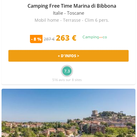
Camping Free Time Marina di Bibbona
Italie
- Toscane
Mobil home - Terrasse - Clim 6 pers.
263 €
- 8 %
287 €
+ D'INFOS >
7.3
516 avis sur 8 sites