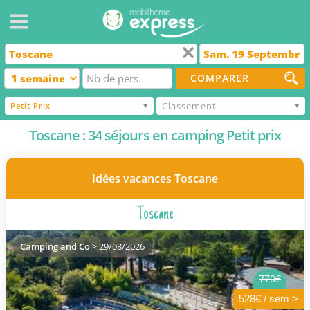
COMPARER
Classement
Petit Prix
Toscane : 34 séjours en camping Petit prix
Idées vacances Toscane
Toscane
Camping and Co
> 29/08/2026
770€
528€ / sem >