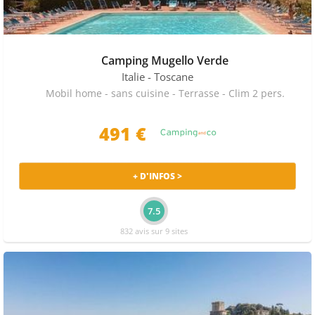
Camping Mugello Verde
Italie
- Toscane
Mobil home - sans cuisine - Terrasse - Clim 2 pers.
491 €
+ D'INFOS >
7.5
832 avis sur 9 sites