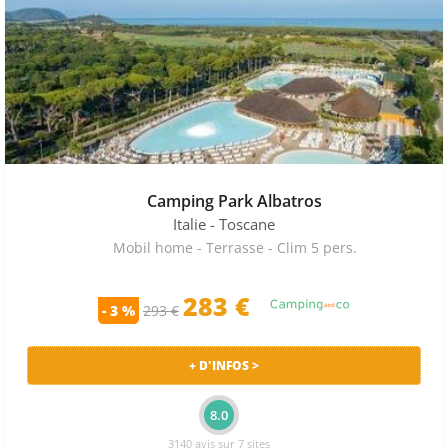
Camping Park Albatros
Italie
- Toscane
Mobil home - Terrasse - Clim 5 pers.
283 €
- 3 %
293 €
+ D'INFOS >
8.0
3140 avis sur 7 sites