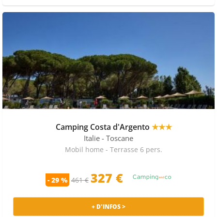
Camping Costa d'Argento
★★★
Italie
- Toscane
Mobil home - Terrasse 6 pers.
327 €
- 29 %
461 €
+ D'INFOS >