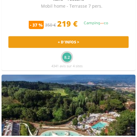
Mobil home - Terrasse 7 pers.
219
€
- 37 %
350 €
+ D'INFOS >
8.2
4341 avis sur 4 sites