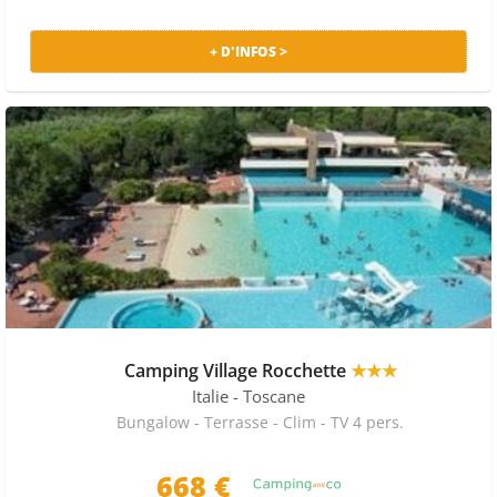
+ D'INFOS >
Camping Village Rocchette
★★★
Italie
- Toscane
Bungalow - Terrasse - Clim - TV 4 pers.
668 €