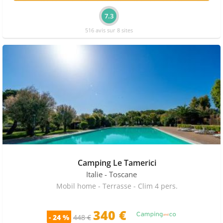
7.3
516 avis sur 8 sites
Camping Le Tamerici
Italie
- Toscane
Mobil home - Terrasse - Clim 4 pers.
340 €
- 24 %
448 €