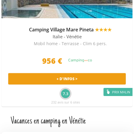
Camping Village Mare Pineta
★★★★
Italie
- Vénétie
Mobil home - Terrasse - Clim 6 pers.
956 €
+ D'INFOS >
PRIX MALIN
7.3
232 avis sur 6 sites
Vacances en camping en Vénétie