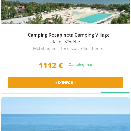
Camping Rosapineta Camping Village
Italie
- Vénétie
Mobil home - Terrasse - Clim 4 pers.
1112 €
+ D'INFOS >
PRIX MALIN