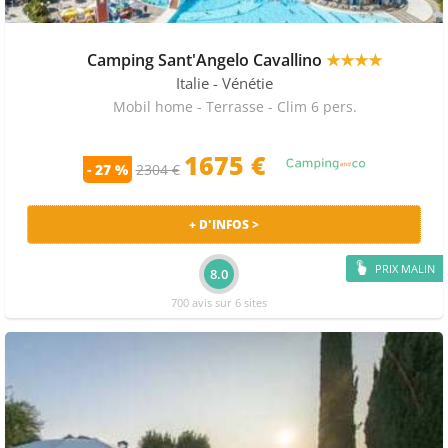
Camping Sant'Angelo Cavallino
★★★★
Italie
- Vénétie
Mobil home - Terrasse - Clim 6 pers.
1675 €
- 27 %
2304 €
+ D'INFOS >
PRIX MALIN
8.0
700 avis sur 6 sites