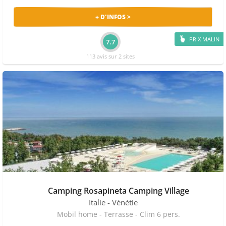
+ D'INFOS >
PRIX MALIN
7.7
113 avis sur 2 sites
Camping Rosapineta Camping Village
Italie
- Vénétie
Mobil home - Terrasse - Clim 6 pers.