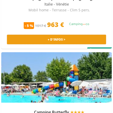
Italie
- Vénétie
Camping Tenuta Primero et le Camping Butterfly.
Mobil home - Terrasse - Clim 5 pers.
QUE FAIRE À VÉNÉTIE ?
A côté de Vénétie voici les principales curiosités : Chiesa
963 €
- 5 %
1017 €
di San Giovanni Elemosinario. Pour les restaurants,
vous pouvez tester les spécialités au Conca d'Oro, à
l'Enoteca Al Volto Osteria con Cucina ou à l'Al Paradiso.
+ D'INFOS >
Pour sortir le soir nous vous conseillons d'aller au
Zenevia, à l'Osteria Portego ou au Bar Spritz.
PRIX MALIN
PRIX MOYENS ET PROMOS CAMPINGS À VÉNÉTIE
La semaine en mobilhome la moins chère sur Vénétie
sur la saison est de 160€ pour 7 nuits à la date du 14
Mai. profitez du code promo FD24 donnant droit à 24€
de promo sur votre séjour en camping, avec le
marchand Vacances Campings (date de fin : 26/10). Les
réductions sur cette destination vont jusqu'à 51%.
A QUELLE PÉRIODE PARTIR À VÉNÉTIE ?
Camping Butterfly
★★★★
En juillet, il faut compter en moyenne 1043 € pour une