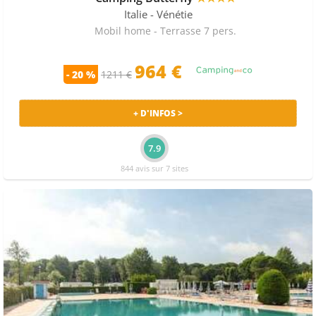
semaine en camping à Vénétie mais le prix le plus bas
Italie
- Vénétie
est à 192 €. Un mobilhome sur cette destination en
Mobil home - Terrasse 7 pers.
juillet est en moyenne à 1169 € pour 7 nuits. Le séjour
le moins cher est à 454 €.
964 €
- 20 %
1211 €
Choisissez votre camping en Vénétie parmi 411 séjours
en mobil home en Vénétie proposés par les sites
+ D'INFOS >
suivants : Camping-and-co, Homair Vacances et les plus
grands spécialistes des vacances en camping.
7.9
844 avis sur 7 sites