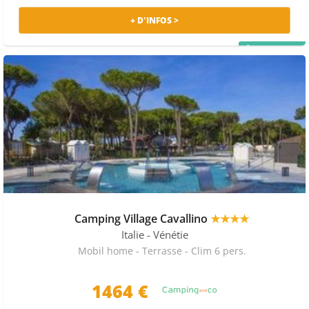
+ D'INFOS >
PRIX MALIN
Camping Village Cavallino
★★★★
Italie
- Vénétie
Mobil home - Terrasse - Clim 6 pers.
1464 €