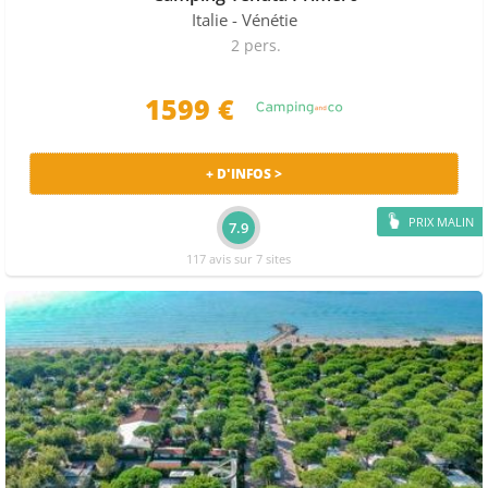
Italie
- Vénétie
2 pers.
1599 €
+ D'INFOS >
PRIX MALIN
7.9
117 avis sur 7 sites