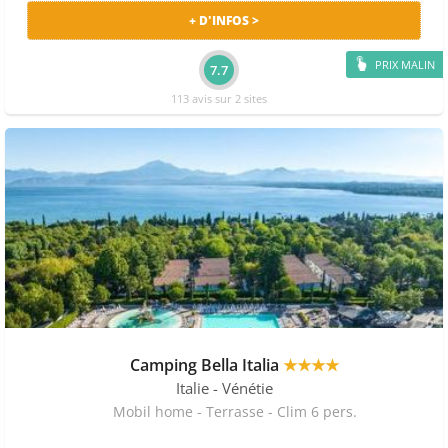
+ D'INFOS >
PRIX MALIN
7.7
113 avis sur 2 sites
Camping Bella Italia
★★★★
Italie
- Vénétie
Mobil home - Terrasse - Clim 6 pers.