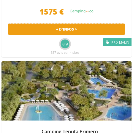
1575 €
+ D'INFOS >
PRIX MALIN
8.9
337 avis sur 4 sites
Camping Tenuta Primero