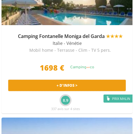
Camping Fontanelle Moniga del Garda
★★★★
Italie
- Vénétie
Mobil home - Terrasse - Clim - TV 5 pers.
1698 €
+ D'INFOS >
PRIX MALIN
8.9
337 avis sur 4 sites