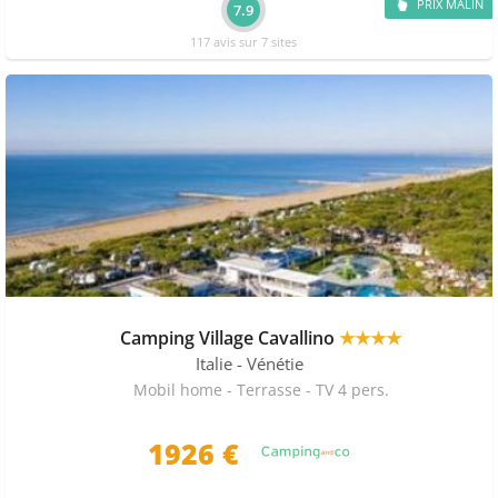
PRIX MALIN
7.9
117 avis sur 7 sites
Camping Village Cavallino
★★★★
Italie
- Vénétie
Mobil home - Terrasse - TV 4 pers.
1926 €