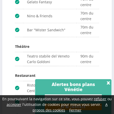
Gelato Fantasy
centre
70m du
Nino & Friends
centre
70m du
Bar "Mister Sandwich"
centre
Théâtre
Teatro stabile del Veneto
90m du
Carlo Goldoni
centre
Restaurant
x
Alertes bons plans
Ristorante Pizzeria
110m du
Vénétie
Centrale
centre
En poursuivant la navigation sur ce site, vous pouvez
refuser
ou
110m du
Ristorante Antico Pignolo
accepter
l'utilisation de cookies pour mieux vous servir.
A
centre
propos des cookies
Fermer
110m du