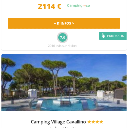
2114 €
+ D'INFOS >
PRIX MALIN
7.9
2016 avis sur 4 sites
Camping Village Cavallino
★★★★