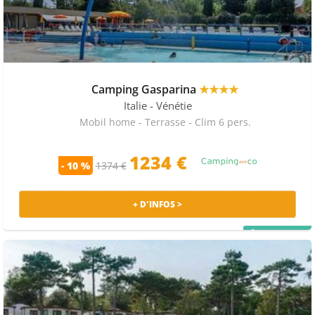
Camping Gasparina
★★★★
Italie
- Vénétie
Mobil home - Terrasse - Clim 6 pers.
1234 €
- 10 %
1374 €
+ D'INFOS >
PRIX MALIN