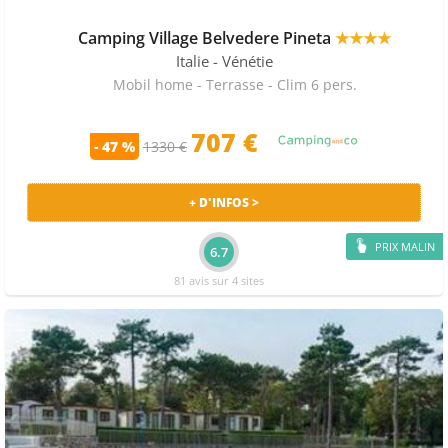
Camping Village Belvedere Pineta
★★★★
Italie
- Vénétie
Mobil home - Terrasse - Clim 6 pers.
707
€
- 47 %
1330 €
+ D'INFOS >
PRIX MALIN
6.7
81 avis sur 4 sites