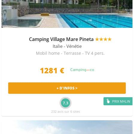
Camping Village Mare Pineta
★★★★
Italie
- Vénétie
Mobil home - Terrasse - TV 4 pers.
1281 €
+ D'INFOS >
PRIX MALIN
7.3
232 avis sur 6 sites