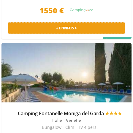
1550 €
+ D'INFOS >
PRIX MALIN
Camping Fontanelle Moniga del Garda
★★★★
Italie
- Vénétie
Bungalow - Clim - TV 4 pers.