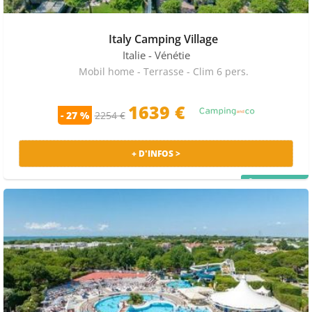
Italy Camping Village
Italie
- Vénétie
Mobil home - Terrasse - Clim 6 pers.
1639 €
- 27 %
2254 €
+ D'INFOS >
PRIX MALIN