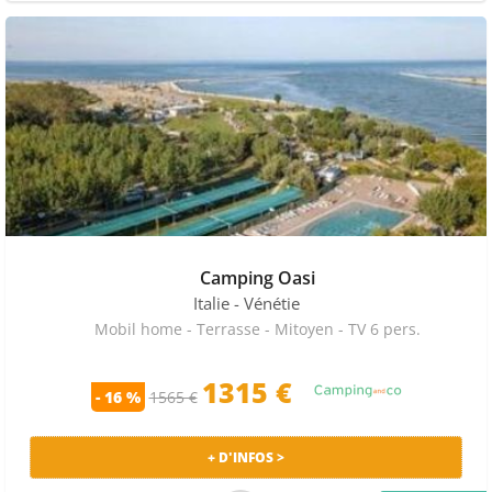
Camping Oasi
Italie
- Vénétie
Mobil home - Terrasse - Mitoyen - TV 6 pers.
1315 €
- 16 %
1565 €
+ D'INFOS >