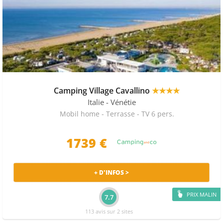
Camping Village Cavallino
★★★★
Italie
- Vénétie
Mobil home - Terrasse - TV 6 pers.
1739 €
+ D'INFOS >
PRIX MALIN
7.7
113 avis sur 2 sites