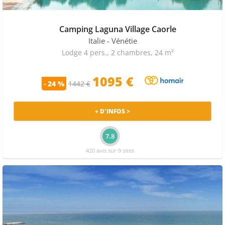
Camping Laguna Village Caorle
Italie
- Vénétie
Lodge 4 pers., 2 chambres, 24 m²
1095 €
- 24 %
1442 €
+ D'INFOS >
7.8
420 avis sur 9 sites