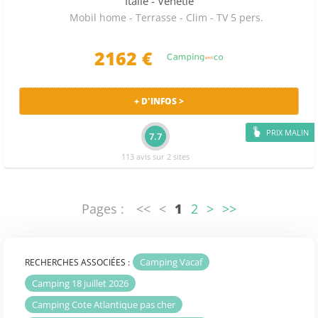
Italie
- Vénétie
Mobil home - Terrasse - Clim - TV 5 pers.
2162 €
+ D'INFOS >
PRIX MALIN
7.7
113 avis sur 2 sites
Pages :
<<
<
1
2
>
>>
Camping Vacaf
RECHERCHES ASSOCIÉES :
Camping 18 juillet 2026
Camping Cote Atlantique pas cher