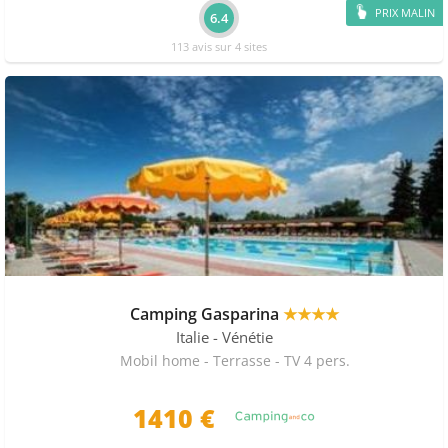
PRIX MALIN
6.4
113 avis sur 4 sites
Camping Gasparina
★★★★
Italie
- Vénétie
Mobil home - Terrasse - TV 4 pers.
1410 €