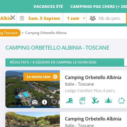
VACANCES ÉTÉ
CAMPINGS PAS CHERS (< 200
ng Toscane
Camping Orbetello Albinia
CAMPING ORBETELLO ALBINIA - TOSCANE
RÉSULTATS >
8
SÉJOURS EN CAMPING LE 05/09/2026
Le moins cher
Camping Orbetello Albinia
Italie
- Toscane
Lodge Comfort Plus 4 pers.
Camping Orbetello Albinia
Italie
- Toscane