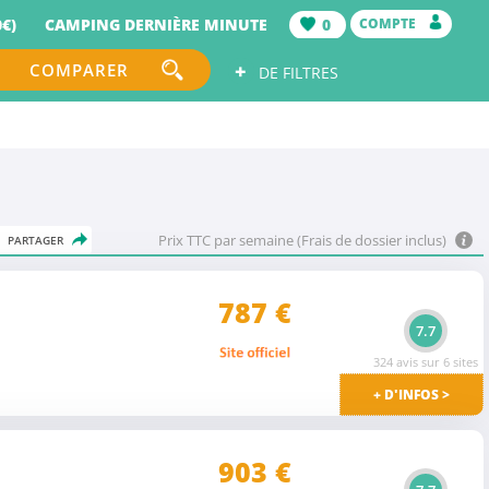
€)
CAMPING DERNIÈRE MINUTE
0
COMPTE
+
COMPARER
DE FILTRES
Prix TTC par semaine (Frais de dossier inclus)
PARTAGER
787
€
7.7
324 avis sur 6 sites
+ D'INFOS >
903 €