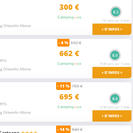
300 €
8.2
152 avis sur 4 sites
 Orbetello Albinia
+ D'INFOS >
- 4 %
692 €
662 €
8.0
ers.
3140 avis sur 7 sites
 Orbetello Albinia
+ D'INFOS >
- 11 %
783 €
695 €
8.0
ers.
3140 avis sur 7 sites
 Orbetello Albinia
+ D'INFOS >
- 14 %
840 €
 Sarteano
★★★★