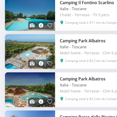
Camping Il Fontino Scarlino
Italie
- Toscane
Chalet - Terrasse - TV 5 pers.
Camping situé à 57.1 km du Camping
Camping Park Albatros
Italie
- Toscane
Mobil home - Terrasse - Clim 6 p
Camping situé à 82.2 km du Camping
Camping Park Albatros
Italie
- Toscane
Mobil home - Terrasse - Clim 6 p
Camping situé à 82.2 km du Camping
Camping Parco delle Piscine