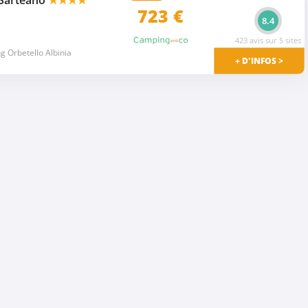
723
€
8.4
423 avis sur 5 sites
 Orbetello Albinia
+ D'INFOS >