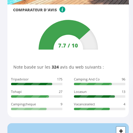
COMPARATEUR D'AVIS
7.7
/
10
Note basée sur les
324
avis du web suivants :
Tripadvisor
175
Camping And Co
96
Tohapi
27
Locasun
13
Campingcheque
9
Vacanceselect
4
+