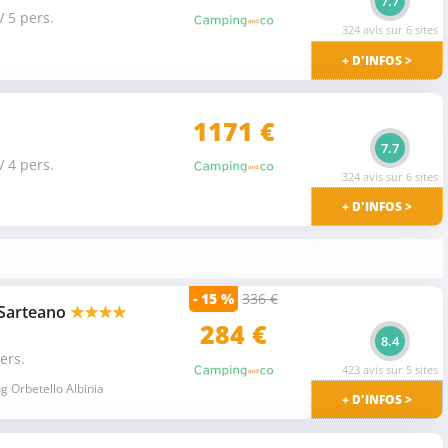
7.7
V 5 pers.
324 avis sur 6 sites
+ D'INFOS >
1171 €
7.7
V 4 pers.
324 avis sur 6 sites
+ D'INFOS >
- 15 %
336 €
 Sarteano
★★★★
284 €
8.4
ers.
423 avis sur 5 sites
 Orbetello Albinia
+ D'INFOS >