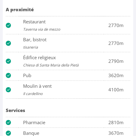
A proximité
Restaurant
2770m
Taverna via de mezzo
Bar, bistrot
2770m
tisaneria
Édifice religieux
2790m
Chiesa di Santa Maria della Pietà
Pub
3620m
Moulin à vent
4100m
Il cardellino
Services
Pharmacie
2810m
Banque
3670m