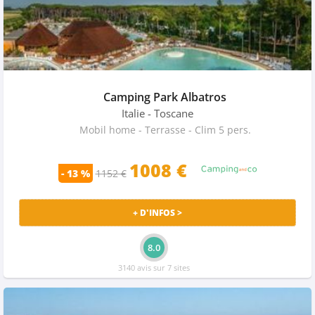
Camping Park Albatros
Italie
- Toscane
Mobil home - Terrasse - Clim 5 pers.
1008 €
- 13 %
1152 €
+ D'INFOS >
8.0
3140 avis sur 7 sites