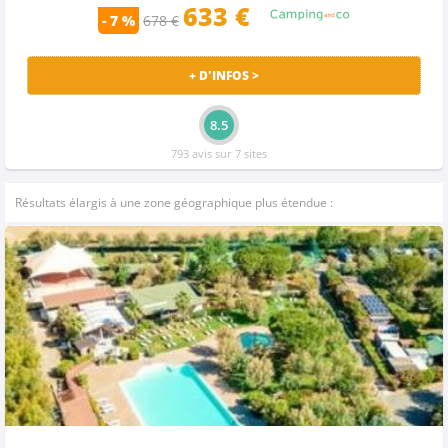
633
€
- 7 %
678 €
+ D'INFOS >
8.5
793 avis sur 7 sites
Résultats élargis à une zone géographique plus étendue :