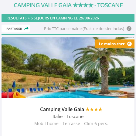
CAMPING VALLE GAIA
★★★★
- TOSCANE
RÉSULTATS >
6
SÉJOURS EN CAMPING LE 29/08/2026
Prix TTC par semaine (Frais de dossier inclus)
PARTAGER
Le moins cher
Camping Valle Gaia
★★★★
Italie
- Toscane
Mobil home - Terrasse - Clim 6 pers.