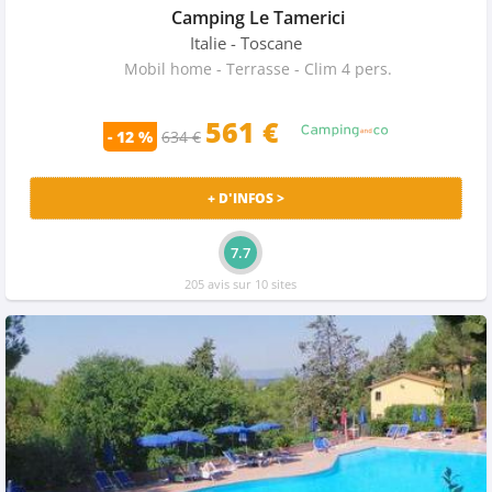
Camping Le Tamerici
Italie
- Toscane
Mobil home - Terrasse - Clim 4 pers.
561 €
- 12 %
634 €
+ D'INFOS >
7.7
205 avis sur 10 sites