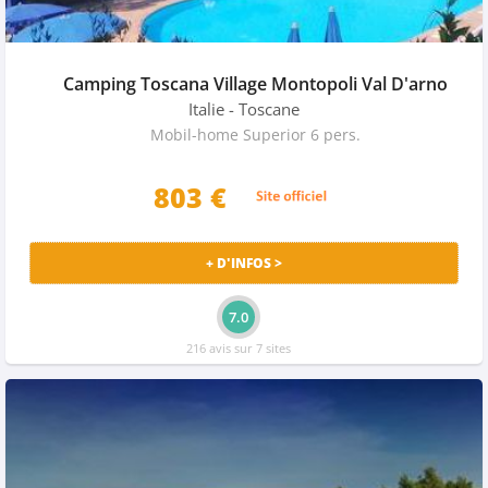
Camping Toscana Village Montopoli Val D'arno
Italie
- Toscane
Mobil-home Superior 6 pers.
803 €
+ D'INFOS >
7.0
216 avis sur 7 sites