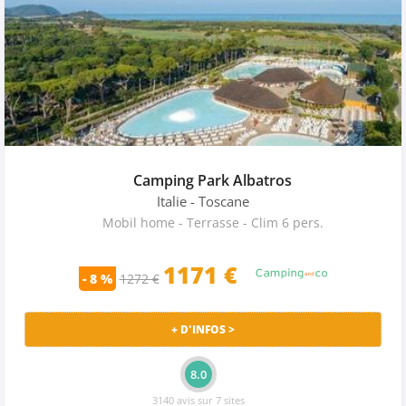
Camping Park Albatros
Italie
- Toscane
Mobil home - Terrasse - Clim 6 pers.
1171
€
- 8 %
1272 €
+ D'INFOS >
8.0
3140 avis sur 7 sites