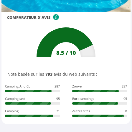
COMPARATEUR D'AVIS
8.5
/
10
Note basée sur les
793
avis du web suivants :
Camping And Co
287
Zoover
287
Campingcard
95
Eurocampings
95
Camping
21
Autres sites
8