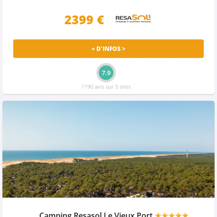
2399 €
+ D'INFOS >
7.9
1190 avis sur 5 sites
Camping Resasol Le Vieux Port
★★★★★