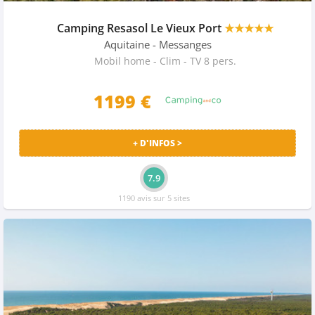
Camping Resasol Le Vieux Port
★★★★★
Aquitaine
- Messanges
Mobil home - Clim - TV 8 pers.
1199 €
+ D'INFOS >
7.9
1190 avis sur 5 sites