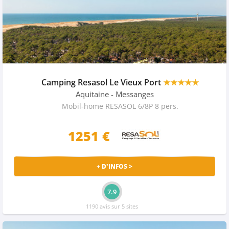
Camping Resasol Le Vieux Port
★★★★★
Aquitaine
- Messanges
Mobil-home RESASOL 6/8P 8 pers.
1251 €
+ D'INFOS >
7.9
1190 avis sur 5 sites