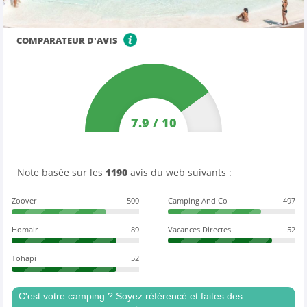
COMPARATEUR D'AVIS
7.9
/
10
Note basée sur les
1190
avis du web suivants :
Zoover
500
Camping And Co
497
Homair
89
Vacances Directes
52
Tohapi
52
C'est votre camping ? Soyez référencé et faites des