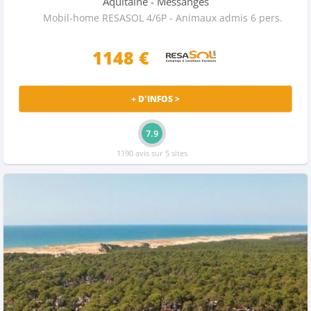
Aquitaine
- Messanges
Mobil-home RESASOL 4/6P - Animaux admis 6 pers.
1148 €
+ D'INFOS >
7.9
1190 avis sur 5 sites