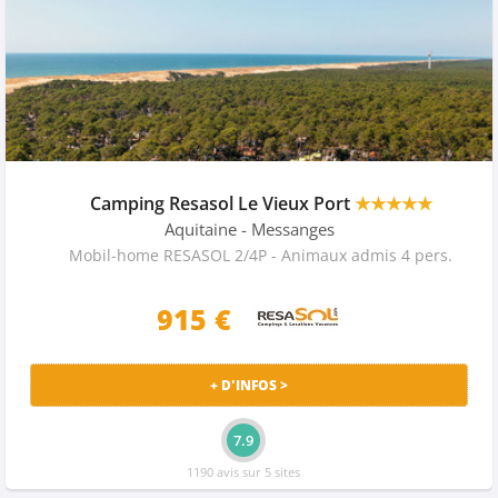
Camping Resasol Le Vieux Port
★★★★★
Aquitaine
- Messanges
Mobil-home RESASOL 2/4P - Animaux admis 4 pers.
915 €
+ D'INFOS >
7.9
1190 avis sur 5 sites