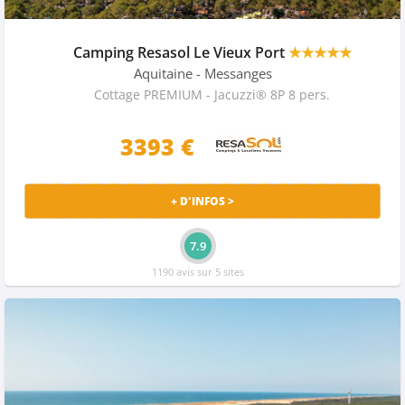
Camping Resasol Le Vieux Port
★★★★★
Aquitaine
- Messanges
Cottage PREMIUM - Jacuzzi® 8P 8 pers.
3393 €
+ D'INFOS >
7.9
1190 avis sur 5 sites