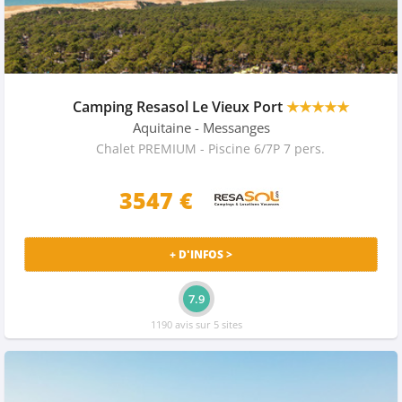
Camping Resasol Le Vieux Port
★★★★★
Aquitaine
- Messanges
Chalet PREMIUM - Piscine 6/7P 7 pers.
3547 €
+ D'INFOS >
7.9
1190 avis sur 5 sites