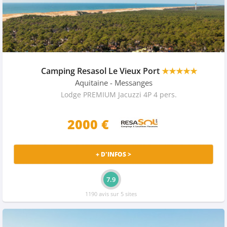
Camping Resasol Le Vieux Port
★★★★★
Aquitaine
- Messanges
Lodge PREMIUM Jacuzzi 4P 4 pers.
2000 €
+ D'INFOS >
7.9
1190 avis sur 5 sites