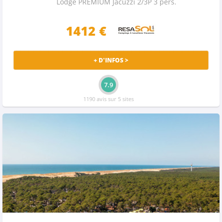
Lodge PREMIUM Jacuzzi 2/3P 3 pers.
1412 €
+ D'INFOS >
7.9
1190 avis sur 5 sites