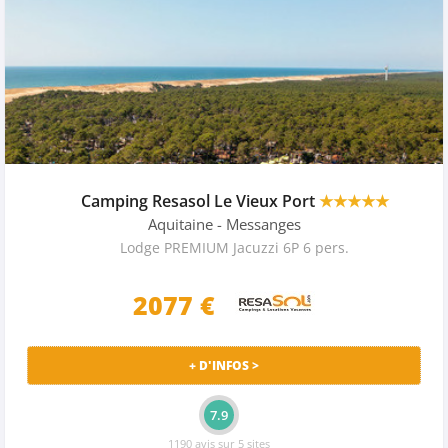
Camping Resasol Le Vieux Port
★★★★★
Aquitaine
- Messanges
Lodge PREMIUM Jacuzzi 6P 6 pers.
2077 €
+ D'INFOS >
7.9
1190 avis sur 5 sites