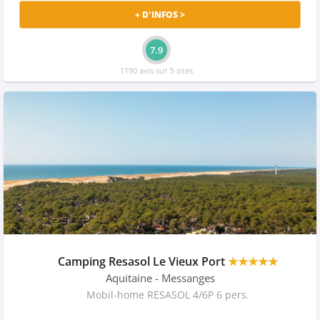
+ D'INFOS >
7.9
1190 avis sur 5 sites
Camping Resasol Le Vieux Port
★★★★★
Aquitaine
- Messanges
Mobil-home RESASOL 4/6P 6 pers.