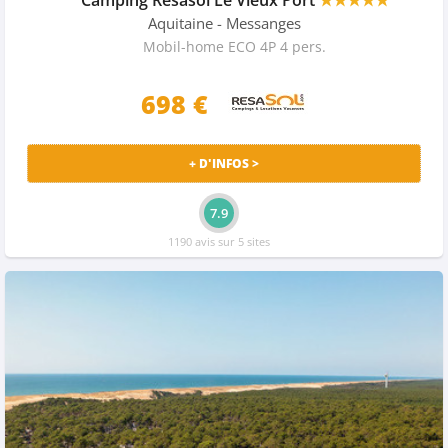
Aquitaine
- Messanges
Mobil-home ECO 4P 4 pers.
698
€
+ D'INFOS >
7.9
1190 avis sur 5 sites