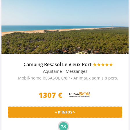
Camping Resasol Le Vieux Port
★★★★★
Aquitaine
- Messanges
Mobil-home RESASOL 6/8P - Animaux admis 8 pers.
1307 €
+ D'INFOS >
7.9