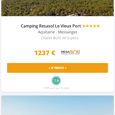
Camping Resasol Le Vieux Port
★★★★★
Aquitaine
- Messanges
Chalet BOIS 6P 6 pers.
1237 €
+ D'INFOS >
7.9
1190 avis sur 5 sites