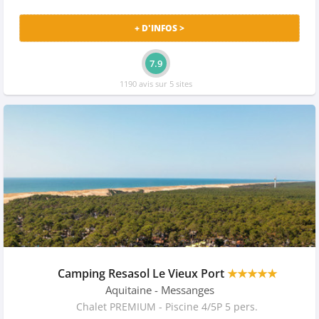
+ D'INFOS >
7.9
1190 avis sur 5 sites
Camping Resasol Le Vieux Port
★★★★★
Aquitaine
- Messanges
Chalet PREMIUM - Piscine 4/5P 5 pers.