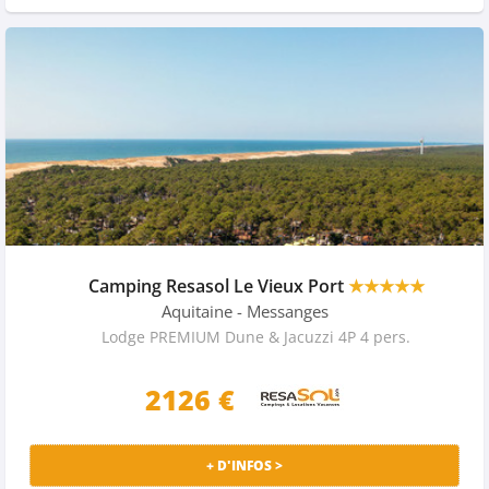
Camping Resasol Le Vieux Port
★★★★★
Aquitaine
- Messanges
Lodge PREMIUM Dune & Jacuzzi 4P 4 pers.
2126 €
+ D'INFOS >