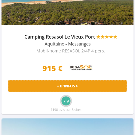
Camping Resasol Le Vieux Port
★★★★★
Aquitaine
- Messanges
Mobil-home RESASOL 2/4P 4 pers.
915 €
+ D'INFOS >
7.9
1190 avis sur 5 sites