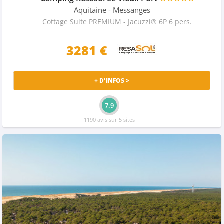
Aquitaine
- Messanges
Cottage Suite PREMIUM - Jacuzzi® 6P 6 pers.
3281 €
+ D'INFOS >
7.9
1190 avis sur 5 sites