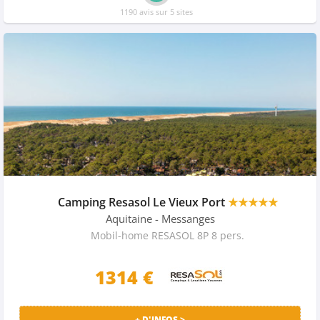
1190 avis sur 5 sites
Camping Resasol Le Vieux Port
★★★★★
Aquitaine
- Messanges
Mobil-home RESASOL 8P 8 pers.
1314 €
+ D'INFOS >