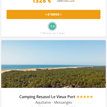
1328 €
+ D'INFOS >
7.9
1190 avis sur 5 sites
Camping Resasol Le Vieux Port
★★★★★
Aquitaine
- Messanges