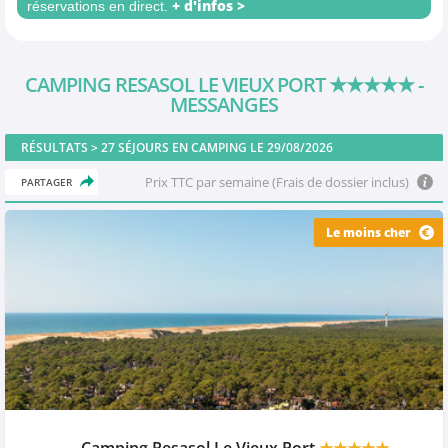
+ d'infos >
réservations en direct.
CAMPING RESASOL LE VIEUX PORT
★★★★★
-
MESSANGES
RÉSULTATS >
27
SÉJOURS EN CAMPING LE 29/08/2026
Prix TTC par semaine (Frais de dossier inclus)
PARTAGER
Le moins cher
Camping Resasol Le Vieux Port
★★★★★