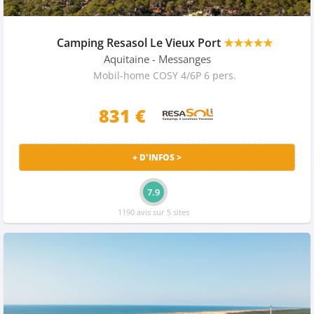
Camping Resasol Le Vieux Port
★★★★★
Aquitaine
- Messanges
Mobil-home COSY 4/6P 6 pers.
831 €
+ D'INFOS >
7.9
1190 avis sur 5 sites