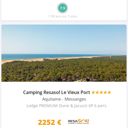
7.9
1190 avis sur 5 sites
Camping Resasol Le Vieux Port
★★★★★
Aquitaine
- Messanges
Lodge PREMIUM Dune & Jacuzzi 6P 6 pers.
2252 €