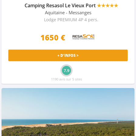
Camping Resasol Le Vieux Port
★★★★★
Aquitaine
- Messanges
Lodge PREMIUM 4P 4 pers.
1650 €
+ D'INFOS >
7.9
1190 avis sur 5 sites