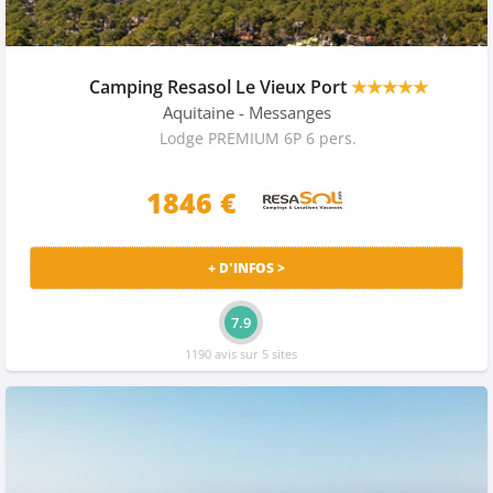
Camping Resasol Le Vieux Port
★★★★★
Aquitaine
- Messanges
Lodge PREMIUM 6P 6 pers.
1846 €
+ D'INFOS >
7.9
1190 avis sur 5 sites