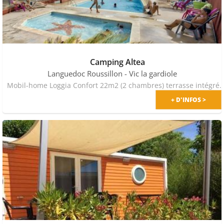
Camping Altea
Languedoc Roussillon
- Vic la gardiole
Mobil-home Loggia Confort 22m2 (2 chambres) terrasse intégrée + climatisati
+ D'INFOS >