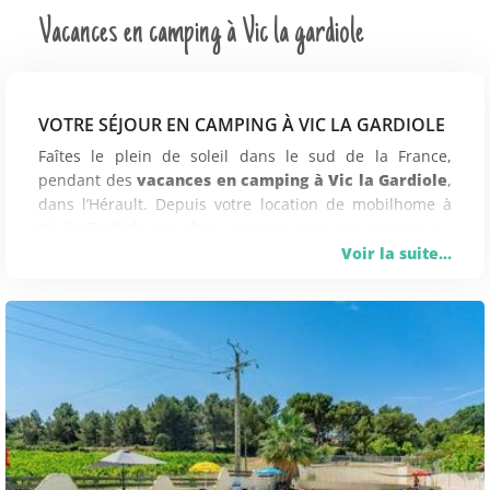
Vacances en camping à Vic la gardiole
VOTRE SÉJOUR EN CAMPING À VIC LA GARDIOLE
Faîtes le plein de soleil dans le sud de la France,
pendant des
vacances en camping à Vic la Gardiole
,
dans l’Hérault. Depuis votre location de mobilhome à
Vic la Gardiole pas cher, vous pourrez vous reposer au
cœur d’un environnement rare, au bord de l’étang, et à
Voir la suite...
proximité des belles plages du lido. Vous découvrirez
au fil de vos vacances en camping des paysages variés,
dans cette station qui alterne des espaces boisés, des
garrigues, et des étangs où ont élu domicile des
flamants roses. Le
massif de la Gardiole
vous propose
quant à lui des randonnées.
Après une journée à la plage ou une sortie en plein
nature, vous pourrez alterner avec une visite du village