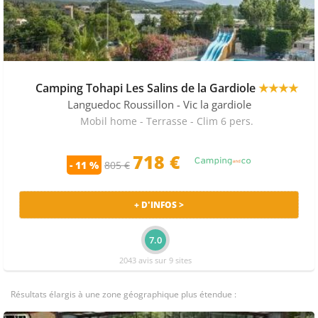
Camping Tohapi Les Salins de la Gardiole
★★★★
Languedoc Roussillon
- Vic la gardiole
Mobil home - Terrasse - Clim 6 pers.
718
€
- 11 %
805 €
+ D'INFOS >
7.0
2043 avis sur 9 sites
Résultats élargis à une zone géographique plus étendue :