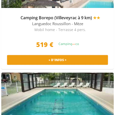
Mobilhome Express recense 483 offres de locations de
mobilhomes à Vic la gardiole proposées par 8 sites de
Camping Borepo (Villeveyrac à 9 km)
★★
location de mobilhome tels que Promovacances,
Tripandco ou Tohapi.
Languedoc Roussillon
- Mèze
Mobil home - Terrasse 4 pers.
TOPS CAMPINGS SUR VIC LA GARDIOLE
Découvrez sur Vic la gardiole 483 hébergements avec
519 €
piscine, 483 hébergements avec un espace aquatique
et 483 bungalows avec club enfants. Le camping le plus
recherché est le Camping l'Europe.
+ D'INFOS >
QUE FAIRE À VIC LA GARDIOLE ?
Côté supermarchés vous pouvez aller à l'Utile. Pour
sortir vous pouvez aller à La Réserve.
PRIX MOYENS ET PROMOS CAMPINGS À VIC LA
GARDIOLE
Le camping le moins cher sur Vic la gardiole sur la
saison s'élève à 151€ par séjour à la date du 12 Juin. A
Vic la gardiole, bénéficiez du code promo LVE18LC