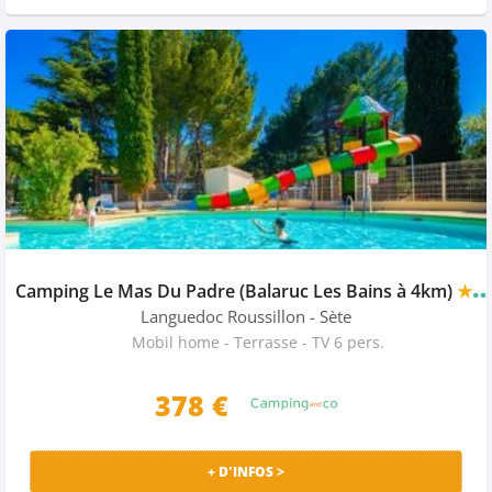
Camping Le Mas Du Padre (Balaruc Les Bains à 4km)
★★★★
Languedoc Roussillon
- Sète
Mobil home - Terrasse - TV 6 pers.
378 €
+ D'INFOS >