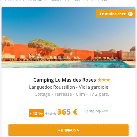
Le moins cher
Camping Le Mas des Roses
★★★
Languedoc Roussillon
- Vic la gardiole
Cottage - Terrasse - Clim - TV 2 pers.
365
€
- 12 %
413 €
+ D'INFOS >