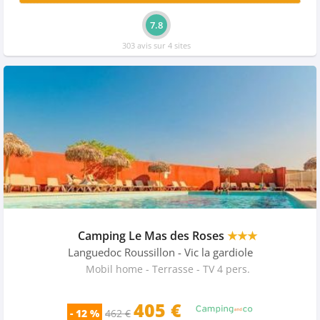
7.8
303 avis sur 4 sites
Camping Le Mas des Roses
★★★
Languedoc Roussillon
- Vic la gardiole
Mobil home - Terrasse - TV 4 pers.
405 €
- 12 %
462 €