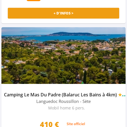
+ D'INFOS >
Camping Le Mas Du Padre (Balaruc Les Bains à 4km)
★★★★
Languedoc Roussillon
- Sète
Mobil home 6 pers.
410
€