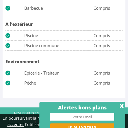
Barbecue
Compris
A l'extérieur
Piscine
Compris
Piscine commune
Compris
Environnement
Epicerie - Traiteur
Compris
Pêche
Compris
x
Alertes bons plans
DESTINATION EXPRESS SAS - RCS Créteil 515 038 248 |
Contact
|
Tous les campings
|
Mentions légales
|
Qui sommes-nous
En poursuivant la navigation sur ce site, vous pouvez
refuser
ou
?
|
Confidentialité
|
Facebook
accepter
l'utilisation de cookies pour mieux vous servir.
A