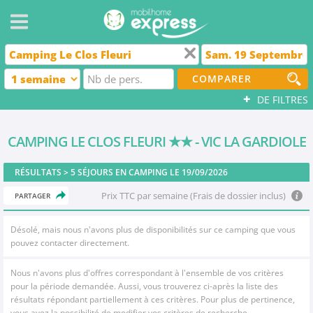
COMPARER
+
DE FILTRES
CAMPING LE CLOS FLEURI
★★
- VIC LA GARDIOLE
RÉSULTATS >
5
SÉJOURS EN CAMPING LE 19/09/2026
Prix TTC par semaine (Frais de dossier inclus)
PARTAGER
Désolé, mais nous n'avons plus de disponibilités sur ce camping que vous
pouvez contacter directement.
Nous n'avons plus d'offres correspondant à l'ensemble de vos critères
pour la période demandée. Aussi, vous trouverez ci-après la liste des
résultats répondant partiellement à ces critères. Pour plus de pertinence,
vous avez la possibilité de modifier vos critères de recherche.