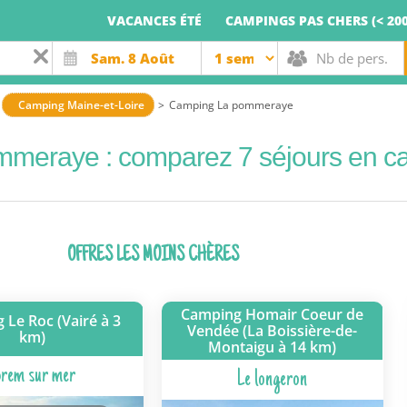
VACANCES ÉTÉ
CAMPINGS PAS CHERS (< 200
Camping Maine-et-Loire
Camping La pommeraye
mmeraye : comparez 7 séjours en c
OFFRES LES MOINS CHÈRES
Camping Homair Coeur de
 Le Roc (Vairé à 3
Vendée (La Boissière-de-
km)
Montaigu à 14 km)
rem sur mer
Le longeron