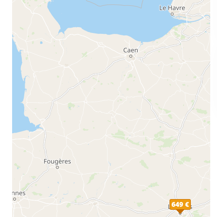
649 €