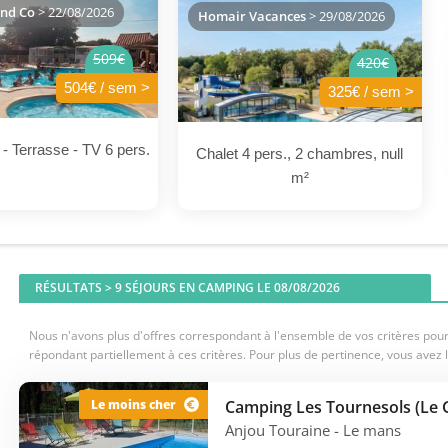
nd Co
> 22/08/2026
Homair Vacances
> 29/08/2026
509€
420€
504€ / sem >
325€ / sem >
- Terrasse - TV 6 pers.
Chalet 4 pers., 2 chambres, null
m²
RÉSULTATS >
9
SÉJOURS EN CAMPING LE 08/08/2026
Nous n'avons plus d'offres correspondant à l'ensemble de vos critères pour 
répondant partiellement à ces critères. Pour plus de pertinence, vous avez l
Camping Les Tournesols (Le 
Le moins cher
Anjou Touraine
- Le mans