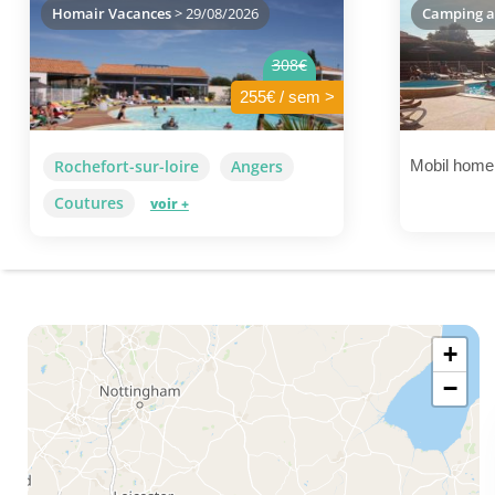
Homair Vacances
> 29/08/2026
Camping a
308€
255€ / sem >
Rochefort-sur-loire
Angers
Mobil home 
Coutures
voir +
+
−