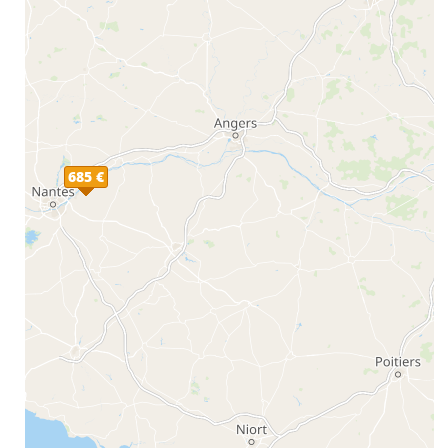
685 €