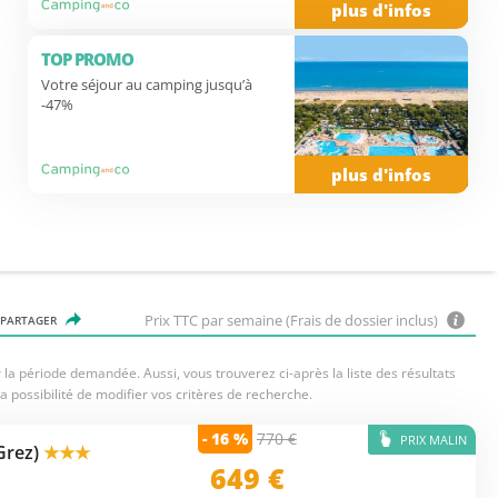
plus d'infos
TOP PROMO
Votre séjour au camping jusqu’à
-47%
plus d'infos
Prix TTC par semaine (Frais de dossier inclus)
PARTAGER
la période demandée. Aussi, vous trouverez ci-après la liste des résultats
a possibilité de modifier vos critères de recherche.
- 16 %
770 €
PRIX MALIN
Grez)
★★★
649
€