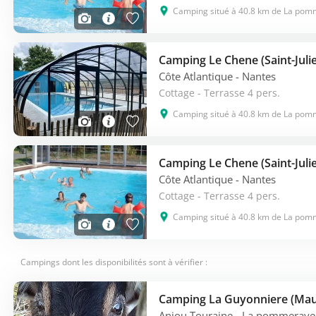
à La Pommeraye vous offrira également la possibilité de réa
Camping situé à 40.8 km de La po
Pour trouver la location de mobil home à la Pommeraye la m
d’ajouter les critères comme un court de tennis ou un res
la Pommeraye qui vous intéressent. Pour sélectionner par
Côte Atlantique
- Nantes
piscine, rentrez cette formule et voyez par vous-même quelle
Cottage - Terrasse 4 pers.
Camping situé à 40.8 km de La po
Vous pouvez comparer 132 offres de vacances en camping
lequel La France Du Nord au Sud.
TOPS CAMPINGS SUR LA POMMERAYE
Découvrez sur La pommeraye 132 bungalows avec locatio
Côte Atlantique
- Nantes
tennis ou 132 bungalows avec sauna / bain à remous.
Cottage - Terrasse 4 pers.
Camping situé à 40.8 km de La po
QUE FAIRE À LA POMMERAYE ?
Pour les courses vous pouvez aller au Super U.
Campings dont les disponibilités sont à vérifier :
PRIX MOYENS ET PROMOS CAMPINGS À LA POMME
Le camping le moins cher sur La pommeraye sur la saison s'
destination vont jusqu'à 5%.
Anjou Touraine
- La pommeraye