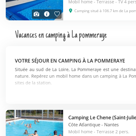
Mobil home - Terrasse - TV 4 per
Camping situé à 106.7 km de La p
Vacances en camping à La pommeraye
VOTRE SÉJOUR EN CAMPING À LA POMMERAYE
Située au sud de La Loire, La Pommeraye est une destinati
nature. Repérez un mobil home dans un camping à La Pomm
sites de la station.
Si vous avez envie de prendre des vacances pour vous d
mobilhome à La Pommeraye vous donnera l’occasion de réal
les possibilités de loisirs sont multiples : vous pourrez lo
municipale est également présente sur la station
durant 
d’activités telles que les jeux de boules ou les soirées ciné. 
Côte Atlantique
- Nantes
des balades pédestres en faisant un détour par l’Eglise Sain
Mobil home - Terrasse 2 pers.