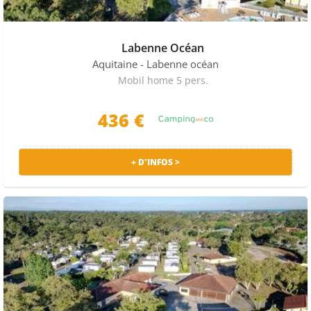
de vue magnifique donnant sur la baie. Incontournable,
l’Aquarium de Biarritz ou le Musée de la mer vous offre
un fascinant spectacle marin. Profitez-en pour voir le
Labenne Océan
Cité de l’Océan, un parc avec plusieurs attractions
Aquitaine
- Labenne océan
relatives à l’océan.
Mobil home 5 pers.
Pour admirer la beauté de la ville, empruntez le chemin
436 €
de la plage, le long des falaises, afin d’atteindre le
Phare de Biarritz. Par ailleurs, rien ne vaut un tour à
bord du Petit Train de La Rhune. Un trajet qu’on ne
+ D'INFOS >
peut refuser conduisant à une haute altitude où l’on
peut contempler l’Espagne à l’horizon ainsi que la baie
de Saint-Jean-de-Luz.
OÙ MANGER À ANGLET ?
Mêlant cuisine traditionnelle et saveurs du monde, le
restaurant Chez Nous sert des plats savoureux avec un
menu bien varié. De même, on retrouve les poissons et
les produits frais du coin au Beach House. Restaurant
de nuit, Le Jungle Café vous propose une ambiance