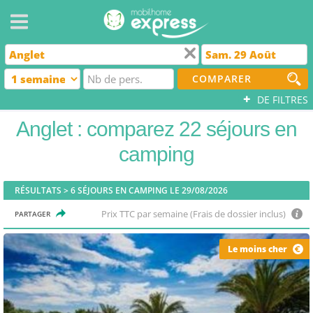
COMPARER
+
DE FILTRES
Anglet : comparez 22 séjours en
camping
RÉSULTATS >
6
SÉJOURS EN CAMPING LE 29/08/2026
Prix TTC par semaine (Frais de dossier inclus)
PARTAGER
Le moins cher