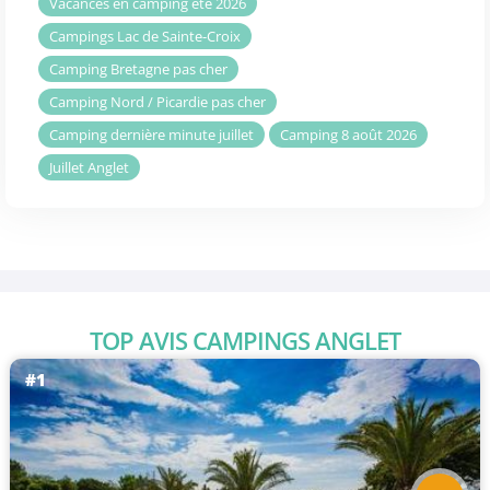
Vacances en camping été 2026
Campings Lac de Sainte-Croix
Camping Bretagne pas cher
Camping Nord / Picardie pas cher
Camping dernière minute juillet
Camping 8 août 2026
Juillet Anglet
TOP AVIS CAMPINGS ANGLET
#1