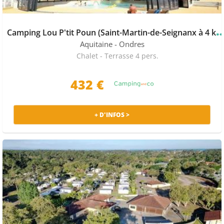
coucher du soleil… la liste est longue quant aux
activités en bord de mer. Installé à deux pas de la côte,
vous pouvez vous rendre au Baby Golf pour passer
amping Lou P'tit Poun (Saint-Martin-de-Seign
d’agréables moments en famille.
Aquitaine
- Ondres
Anglet recèle également des richesses patrimoniales
Chalet - Terrasse 4 pers.
qui valent le détour. L’église Sainte-Marie d’Anglet est
par exemple inscrite aux monuments historiques.
432 €
Plusieurs édifices témoignent de la richesse
architecturale de la ville : l’église Saint Léon, la villa El
Hogar au style néo-basque et la somptueuse Villa
+ D'INFOS >
Beatrix Enea devenue Centre d’art contemporain
entouré d’un parc boisé. Visitez également l’ancienne
propriété d’une famille mexicaine, le Domaine de
Baroja, et particulièrement l’Hôtel de Ville d’Anglet.
Si une escapade dans les villes voisines vous emballe,
on vous propose de visiter le Musée Basque et de
l’histoire de Bayonne ainsi que sa fameuse Cathédrale
gothique Sainte-Marie. À Biarritz, Le Rocher de la Vierge
est l’emblème de la commune. D’ailleurs, c’est un point