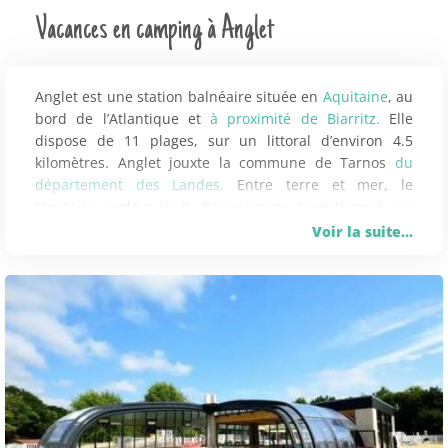
Vacances en camping à Anglet
Anglet est une station balnéaire située en
Aquitaine
, au
bord de l’Atlantique et
à proximité de Biarritz.
Elle
dispose de 11 plages, sur un littoral d’environ 4.5
kilomètres. Anglet jouxte la commune de Tarnos
du
département des Landes.
Entre terre et mer, le
territoire angloys jouit d’un paysage exceptionnel aux
nuances bleu océan et vert forêt, où s’immisce le blanc
Voir la suite...
des sables. On y rajoute l’animation et tout lui vaut le
pseudonyme de « La Petite Californie ». Sports
nautiques, randonnées ou farniente ? Il y en a pour
tous les goûts lors de ce camping à Anglet.
LES INCONTOURNABLES AUX ALENTOURS
D’ANGLET
Indubitablement, les plages constituent l’atout majeur
d’Anglet. Bronzette, promenade à vélo ou à pieds, surf,