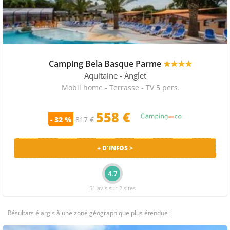
Camping Bela Basque Parme
★★★★
Aquitaine
- Anglet
Mobil home - Terrasse - TV 5 pers.
558
€
- 32 %
817 €
+ D'INFOS >
4.7
51 avis sur 2 sites
Résultats élargis à une zone géographique plus étendue :