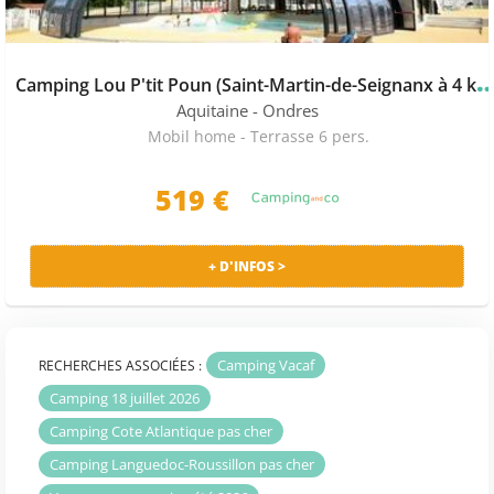
l’idéal pour des vacances en famille. Il propose
différents types d’hébergements de camping : location
de mobil-home et emplacements. Dressé au cœur d’un
amping Lou P'tit Poun (Saint-Martin-de-Seign
espace verdoyant et assurant plusieurs animations,
Aquitaine
- Ondres
faites vite votre réservation, vous ne le regretterez pas !
Mobil home - Terrasse 6 pers.
Choisissez votre camping à Anglet parmi 22 séjours en
519
€
mobil home à Anglet proposés par les sites suivants :
Camping-and-co et les plus grands spécialistes des
vacances en camping.
+ D'INFOS >
Camping Vacaf
RECHERCHES ASSOCIÉES :
Camping 18 juillet 2026
Camping Cote Atlantique pas cher
Camping Languedoc-Roussillon pas cher