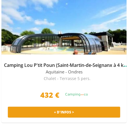
amping Lou P'tit Poun (Saint-Martin-de-Seign
Aquitaine
- Ondres
Chalet - Terrasse 5 pers.
432 €
+ D'INFOS >