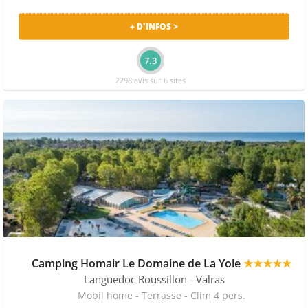
+ D'INFOS >
7.3
2298 avis sur 6 sites
Camping Homair Le Domaine de La Yole
★★★★★
Languedoc Roussillon
- Valras
Mobil home - Terrasse - Clim 4 pers.