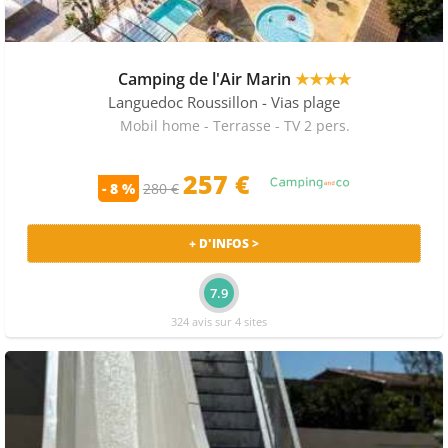
Camping de l'Air Marin
★★★★
Languedoc Roussillon
- Vias plage
Mobil home - Terrasse - TV 2 pers.
257 €
- 8 %
280 €
+ D'INFOS >
7.9
324 avis sur 4 sites