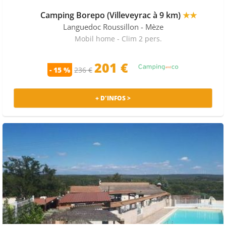
Camping Borepo (Villeveyrac à 9 km)
★★
Languedoc Roussillon
- Mèze
Mobil home - Clim 2 pers.
201
€
- 15 %
236 €
+ D'INFOS >