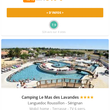
+ D'INFOS >
7.9
324 avis sur 4 sites
Camping Le Mas des Lavandes
★★★★
Languedoc Roussillon
- Sérignan
Mobil home - Terrasse - TV 6 pers.