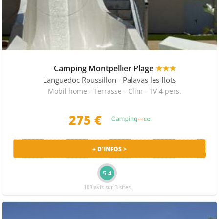
Camping Montpellier Plage
★★★
Languedoc Roussillon
- Palavas les flots
Mobil home - Terrasse - Clim - TV 4 pers.
275 €
+ D'INFOS >
5.4
103 avis sur 3 sites