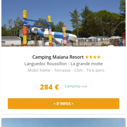
Camping Maiana Resort
★★★★
Languedoc Roussillon
- La grande motte
Mobil home - Terrasse - Clim - TV 6 pers.
284 €
+ D'INFOS >