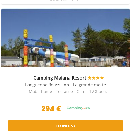
Camping Maiana Resort
★★★★
Languedoc Roussillon
- La grande motte
Mobil home - Terrasse - Clim - TV 8 pers.
294 €
+ D'INFOS >