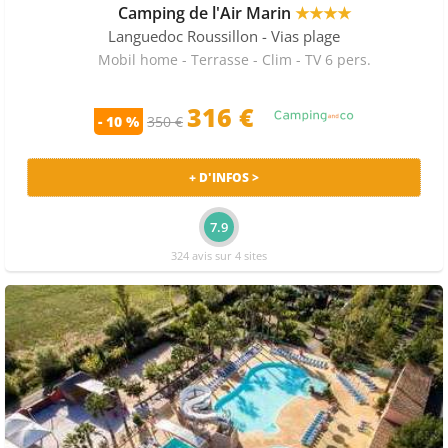
Camping de l'Air Marin
★★★★
Languedoc Roussillon
- Vias plage
Mobil home - Terrasse - Clim - TV 6 pers.
316 €
- 10 %
350 €
+ D'INFOS >
7.9
324 avis sur 4 sites