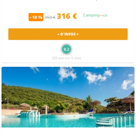
316 €
- 10 %
350 €
+ D'INFOS >
8.2
325 avis sur 6 sites