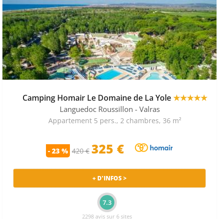
Camping Homair Le Domaine de La Yole
★★★★★
Languedoc Roussillon
- Valras
Appartement 5 pers., 2 chambres, 36 m²
325 €
- 23 %
420 €
+ D'INFOS >
7.3
2298 avis sur 6 sites