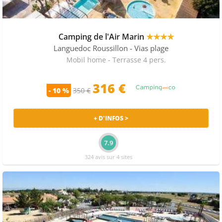
Camping de l'Air Marin
★★★★
Languedoc Roussillon
- Vias plage
Mobil home - Terrasse 4 pers.
316 €
- 10 %
350 €
+ D'INFOS >
7.9
324 avis sur 4 sites