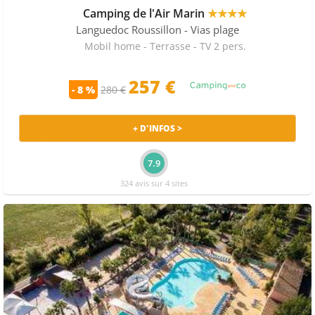
Camping de l'Air Marin
★★★★
Languedoc Roussillon
- Vias plage
Mobil home - Terrasse - TV 2 pers.
257 €
- 8 %
280 €
+ D'INFOS >
7.9
324 avis sur 4 sites