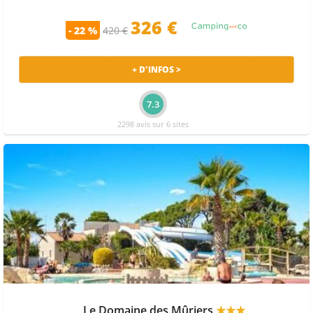
326 €
- 22 %
420 €
+ D'INFOS >
7.3
2298 avis sur 6 sites
Le Domaine des Mûriers
★★★