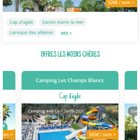
528€ / sem >
Cap d'agde
Sainte marie la mer
Laroque des albères
voir +
OFFRES LES MOINS CHÈRES
l
Camping Les Champs Blancs
m)
(
Cap d'agde
Camping and Co
> 29/08/2026
Camp
3€
 sem >
569€ / sem >