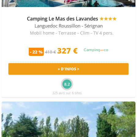
Camping Le Mas des Lavandes
★★★★
Languedoc Roussillon
- Sérignan
Mobil home - Terrasse - Clim - TV 4 pers.
327 €
- 22 %
418 €
+ D'INFOS >
8.2
325 avis sur 6 sites