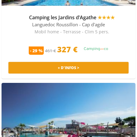
Camping les Jardins d’Agathe
★★★★
Languedoc Roussillon
- Cap d'agde
Mobil home - Terrasse - Clim 5 pers.
327 €
- 29 %
461 €
+ D'INFOS >