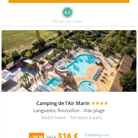
8.3
632 avis sur 3 sites
Camping de l'Air Marin
★★★★
Languedoc Roussillon
- Vias plage
Mobil home - Terrasse 4 pers.
316 €
- 10 %
350 €