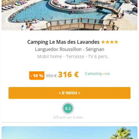
Camping Le Mas des Lavandes
★★★★
Languedoc Roussillon
- Sérignan
Mobil home - Terrasse - TV 6 pers.
316 €
- 10 %
350 €
+ D'INFOS >
8.2
325 avis sur 6 sites