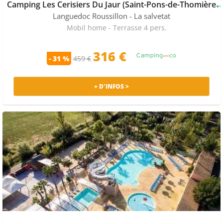
amping Les Cerisiers Du Jaur (Saint-Pons-de-
Languedoc Roussillon
- La salvetat
Mobil home - Terrasse 4 pers.
316 €
- 31 %
459 €
+ D'INFOS >