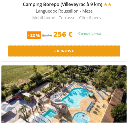
meilleures notes sur notre comparateur d'avis :
Camping Borepo (Villeveyrac à 9 km)
★★
- Camping Parc Belle Vue : Tombez sous le charme de
Languedoc Roussillon
- Mèze
Valras (Languedoc Roussillon) et logez... [
voir la suite
]
Mobil home - Terrasse - Clim 6 pers.
- Camping La Dune : Le Camping La Dune vous reçoit à
Vias Plage, dans le Languedoc... [
voir la suite
]
256 €
- Camping les Ondines : Le camping Les Ondines (4
- 22 %
329 €
étoiles) vous accueille à Vias dans... [
voir la suite
]
+ D'INFOS >
Voici ce que vous pourrez visiter lors de vos vacances
dans l' Hérault : Castelnau-de-Guers, Le Viticulteur,
Castelnau-de-Guers, Le Château, Castelnau-de-Guers,
Pioch Farrus Mine.