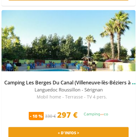
amping Les Berges Du Canal (Villeneuve-lès-Béziers
Languedoc Roussillon
- Sérignan
Mobil home - Terrasse - TV 4 pers.
297 €
- 10 %
330 €
+ D'INFOS >