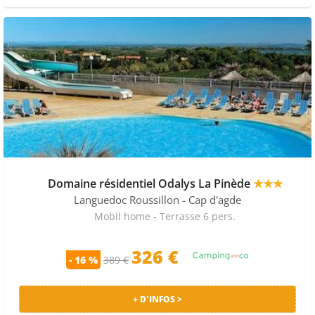
Domaine résidentiel Odalys La Pinède
★★★
Languedoc Roussillon
- Cap d'agde
Mobil home - Terrasse 6 pers.
326 €
- 16 %
389 €
+ D'INFOS >