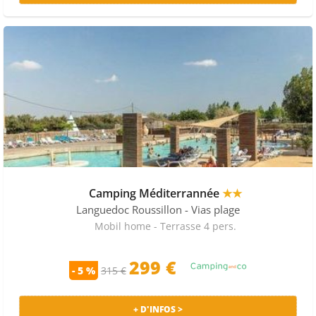
Camping Méditerrannée
★★
Languedoc Roussillon
- Vias plage
Mobil home - Terrasse 4 pers.
299 €
- 5 %
315 €
+ D'INFOS >