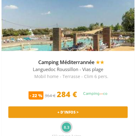
Camping Méditerrannée
★★
Languedoc Roussillon
- Vias plage
Mobil home - Terrasse - Clim 6 pers.
284 €
- 22 %
364 €
+ D'INFOS >
8.3
632 avis sur 3 sites