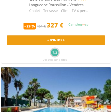
Languedoc Roussillon
- Vendres
Chalet - Terrasse - Clim - TV 4 pers.
327 €
- 29 %
461 €
+ D'INFOS >
7.3
243 avis sur 6 sites