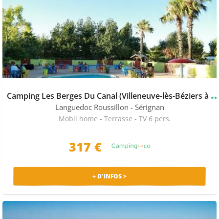
amping Les Berges Du Canal (Villeneuve-lès-Béziers
Languedoc Roussillon
- Sérignan
Mobil home - Terrasse - TV 6 pers.
317 €
+ D'INFOS >