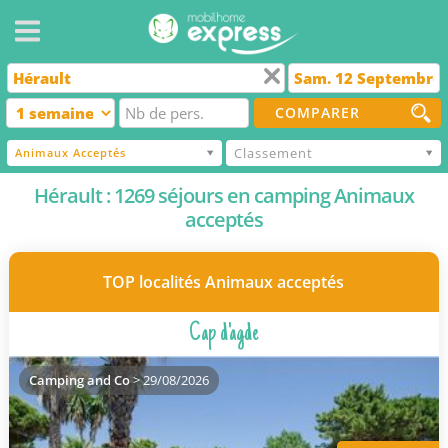
COMPARER
Classement
Animaux Acceptés
Hérault : 1269 séjours en camping Animaux
acceptés
TOP localités Animaux acceptés
Cap d'agde
Camping and Co
> 29/08/2026