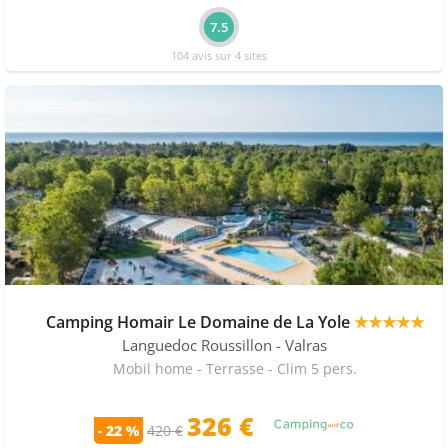
7.5
104 avis sur 4 sites
Camping Homair Le Domaine de La Yole
★★★★★
Languedoc Roussillon
- Valras
Mobil home - Terrasse - Clim 5 pers.
326 €
- 22 %
420 €