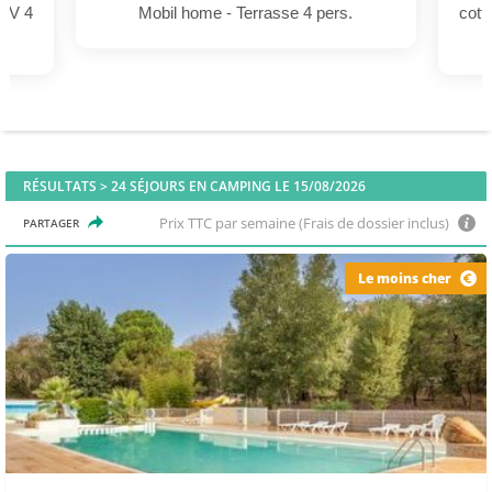
 TV 4
Mobil home - Terrasse 4 pers.
cott
RÉSULTATS >
24
SÉJOURS EN CAMPING LE 15/08/2026
Prix TTC par semaine (Frais de dossier inclus)
PARTAGER
Le moins cher