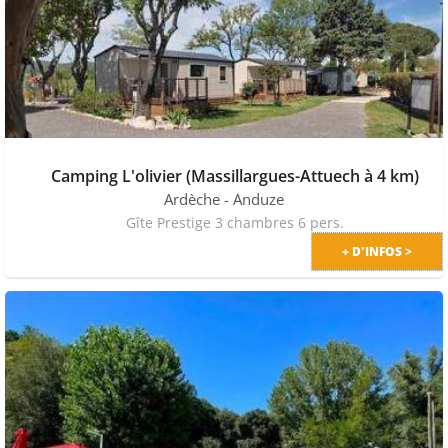
Camping L'olivier (Massillargues-Attuech à 4 km)
Ardèche
- Anduze
Gîte Prestige 3 chambres 6 pers.
+ D'INFOS >