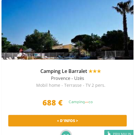
Camping Le Barralet
★★★
Provence
- Uzès
Mobil home - Terrasse - TV 2 pers.
688 €
+ D'INFOS >
PRIX MALIN