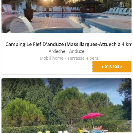
Camping Le Fief D'anduze (Massillargues-Attuech à 4 km
Ardèche
- Anduze
Mobil home - Terrasse 4 pers.
+ D'INFOS >