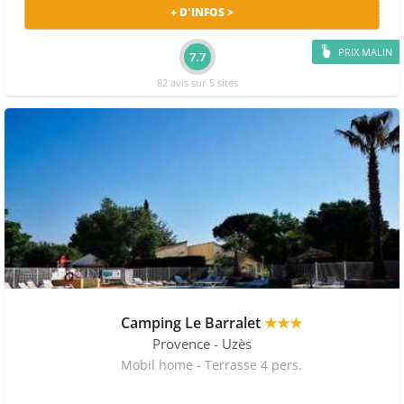
+ D'INFOS >
PRIX MALIN
7.7
82 avis sur 5 sites
Camping Le Barralet
★★★
Provence
- Uzès
Mobil home - Terrasse 4 pers.