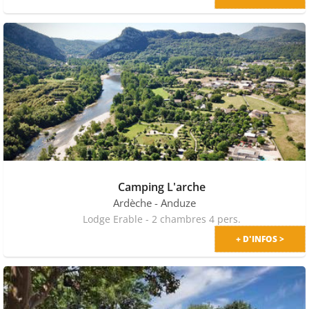
Camping L'arche
Ardèche
- Anduze
Lodge Erable - 2 chambres 4 pers.
+ D'INFOS >