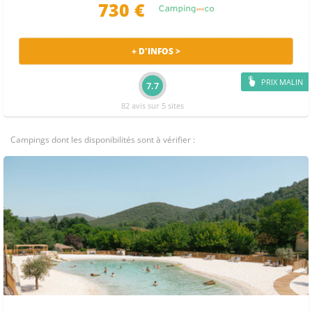
730 €
+ D'INFOS >
PRIX MALIN
7.7
82 avis sur 5 sites
Campings dont les disponibilités sont à vérifier :