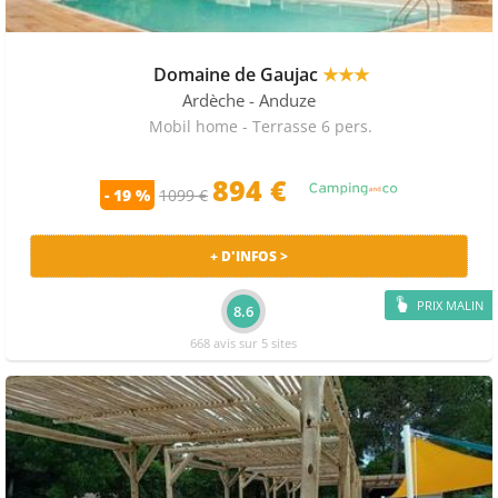
Domaine de Gaujac
★★★
Ardèche
- Anduze
Mobil home - Terrasse 6 pers.
894 €
- 19 %
1099 €
+ D'INFOS >
PRIX MALIN
8.6
668 avis sur 5 sites