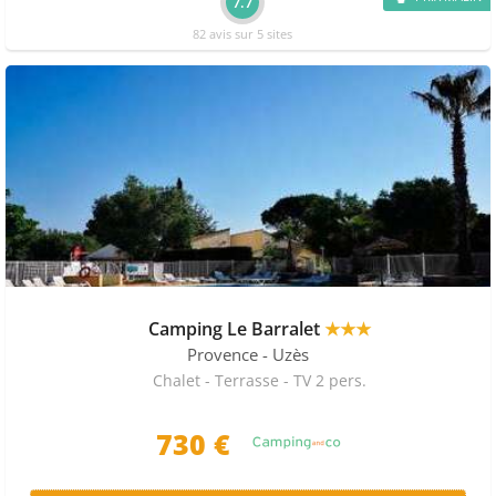
7.7
82 avis sur 5 sites
Camping Le Barralet
★★★
Provence
- Uzès
Chalet - Terrasse - TV 2 pers.
730 €