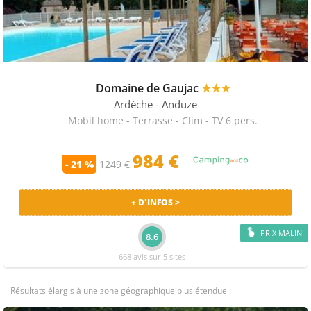
Domaine de Gaujac
★★★
Ardèche
- Anduze
Mobil home - Terrasse - Clim - TV 6 pers.
984 €
- 21 %
1249 €
+ D'INFOS >
PRIX MALIN
8.6
668 avis sur 5 sites
Résultats élargis à une zone géographique plus étendue :