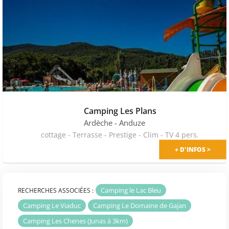
Camping Les Plans
Ardèche
- Anduze
cottage - Terrasse - Prestige - Clim - TV 4 pers.
+ D'INFOS >
Camping le Lac Bleu
RECHERCHES ASSOCIÉES :
Camping Le Viaduc
Camping Le Domaine de Gajan
Camping Les Chenes (Junas à 3km)