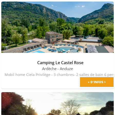
Camping Le Castel Rose
Ardèche
- Anduze
Mobil home Ciela Privilège - 3 chambres- 2 salles de bain 6 pers
+ D'INFOS >