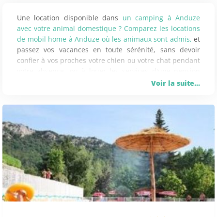
Une location disponible dans
un camping à Anduze
avec votre animal domestique ? Comparez les locations
de mobil home à Anduze où les animaux sont admis,
et
passez vos vacances en toute sérénité, sans devoir
confier à vos proches votre chien ou votre chat pendant
votre absence, ou à louer les services d'une pension
pour animaux.
Voir la suite...
CAMPING À ANDOUZE AUTORISANT LES
ANIMAUX DE COMPAGNIE
Profitez de votre séjour à Andouze pour vous reposer,
visiter le patrimoine naturels et culturels de la région,
et pour vous amuser en famille. De plus, contrairement
à d’habitude, cette fois-ci votre animal de compagnie (
chien ou chat ) vous accompagne pendant vos
vacances. En effet, il existe à Andouze des campings qui
acceptent les animaux de compagnie gratuitement ou
en échange d’un supplément. Ainsi vous n’aurez pas