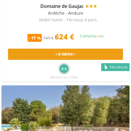
Domaine de Gaujac
★★★
Ardèche
- Anduze
Mobil home - Terrasse 4 pers.
624
€
- 17 %
749 €
+ D'INFOS >
PRIX MALIN
8.6
668 avis sur 5 sites