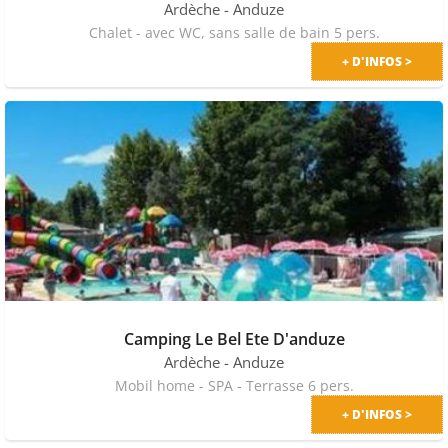
Ardèche
- Anduze
Chalet - avec WC, sans salle de bain 5 pers.
+ D'INFOS >
Camping Le Bel Ete D'anduze
Ardèche
- Anduze
Mobil home - SPA - Terrasse 6 pers.
+ D'INFOS >