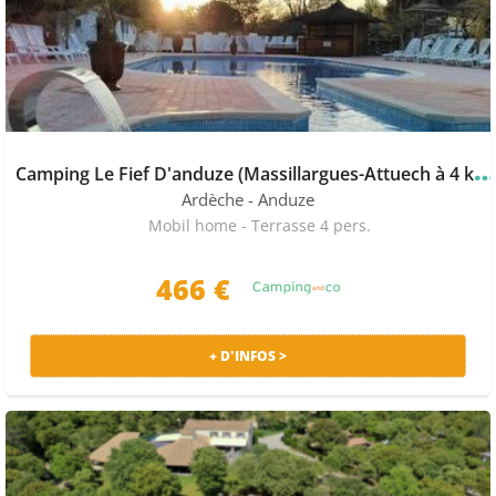
C
amping Le Fief D'anduze (Massillargues-Attuech à 4 km)
Ardèche
- Anduze
Mobil home - Terrasse 4 pers.
466 €
+ D'INFOS >