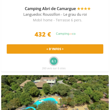
Camping Abri de Camargue
★★★★
Languedoc Roussillon
- Le grau du roi
Mobil home - Terrasse 6 pers.
432 €
+ D'INFOS >
8.1
260 avis sur 6 sites