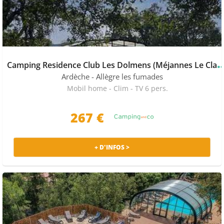
amping Residence Club Les Dolmens (Méjann
Ardèche
- Allègre les fumades
Mobil home - Clim - TV 6 pers.
267 €
+ D'INFOS >