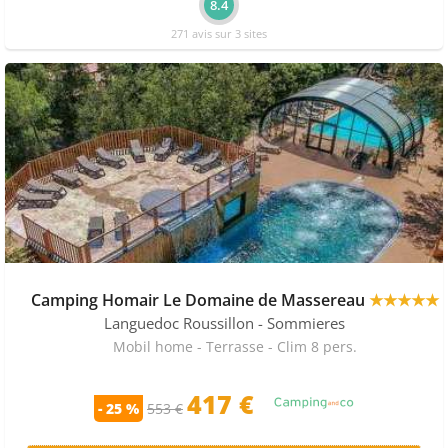
8.4
271 avis sur 3 sites
Camping Homair Le Domaine de Massereau
★★★★★
Languedoc Roussillon
- Sommieres
Mobil home - Terrasse - Clim 8 pers.
417 €
- 25 %
553 €