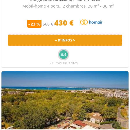
Mobil-home 4 pers., 2 chambres, 30 m² - 36 m²
430 €
- 23 %
560 €
+ D'INFOS >
8.4
271 avis sur 3 sites