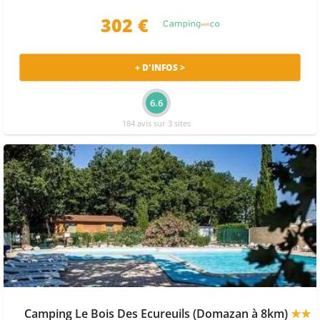
302 €
+ D'INFOS >
6.6
184 avis sur 3 sites
Camping Le Bois Des Ecureuils (Domazan à 8km)
★★