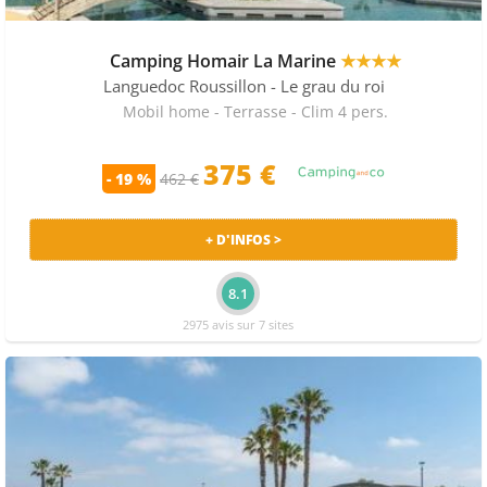
Camping Homair La Marine
★★★★
Languedoc Roussillon
- Le grau du roi
Mobil home - Terrasse - Clim 4 pers.
375 €
- 19 %
462 €
+ D'INFOS >
8.1
2975 avis sur 7 sites