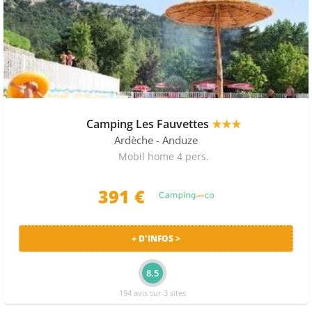
Camping Les Fauvettes
★★★
Ardèche
- Anduze
Mobil home 4 pers.
391 €
+ D'INFOS >
8.5
194 avis sur 3 sites