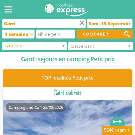
COMPARER
Classement
Petit Prix
Gard : séjours en camping Petit prix
TOP localités Petit prix
Saint ambroix
Camping and Co
> 22/08/2026
673€
564€ / sem >