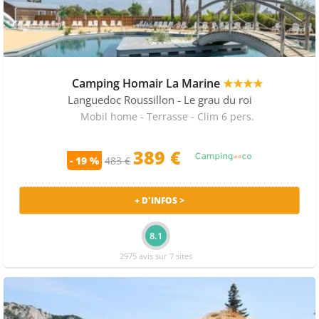
Camping Homair La Marine
★★★★
Languedoc Roussillon
- Le grau du roi
Mobil home - Terrasse - Clim 6 pers.
389 €
- 19 %
483 €
+ D'INFOS >
8.1
2975 avis sur 7 sites