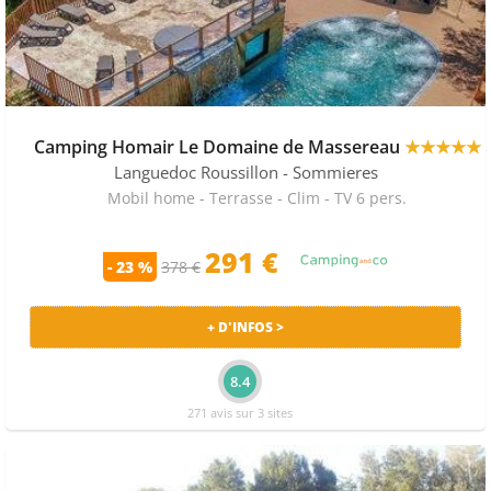
Camping Homair Le Domaine de Massereau
★★★★★
Languedoc Roussillon
- Sommieres
Mobil home - Terrasse - Clim - TV 6 pers.
291 €
- 23 %
378 €
+ D'INFOS >
8.4
271 avis sur 3 sites