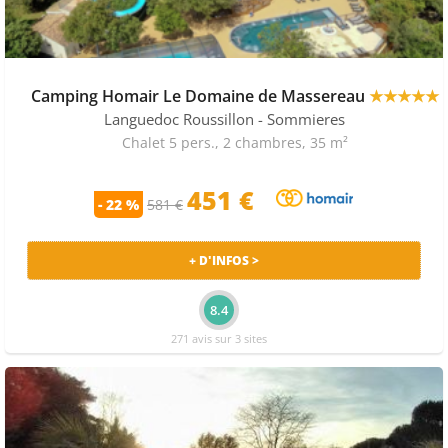
Camping Homair Le Domaine de Massereau
★★★★★
Languedoc Roussillon
- Sommieres
Chalet 5 pers., 2 chambres, 35 m²
451 €
- 22 %
581 €
+ D'INFOS >
8.4
271 avis sur 3 sites