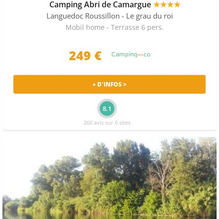
Camping Abri de Camargue
★★★★
Languedoc Roussillon
- Le grau du roi
Mobil home - Terrasse 6 pers.
249 €
+ D'INFOS >
8.1
260 avis sur 6 sites