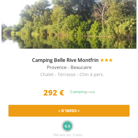
Camping Belle Rive Montfrin
★★★
Provence
- Beaucaire
Chalet - Terrasse - Clim 4 pers.
292 €
+ D'INFOS >
6.6
184 avis sur 3 sites