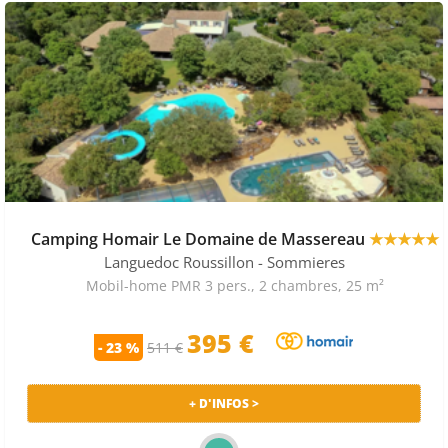
Camping Homair Le Domaine de Massereau
★★★★★
Languedoc Roussillon
- Sommieres
Mobil-home PMR 3 pers., 2 chambres, 25 m²
395 €
- 23 %
511 €
+ D'INFOS >