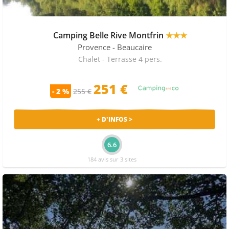
Camping Belle Rive Montfrin
★★★
Provence
- Beaucaire
Chalet - Terrasse 4 pers.
251 €
- 2 %
255 €
+ D'INFOS >
6.6
184 avis sur 3 sites