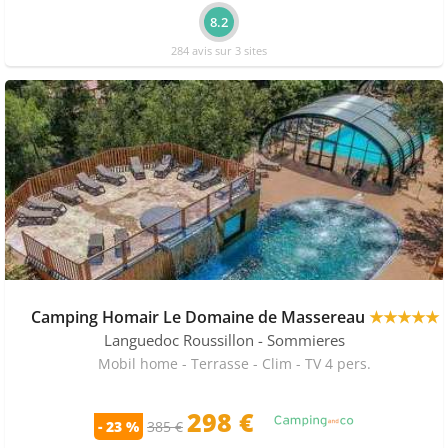
8.2
284 avis sur 3 sites
Camping Homair Le Domaine de Massereau
★★★★★
Languedoc Roussillon
- Sommieres
Mobil home - Terrasse - Clim - TV 4 pers.
298 €
- 23 %
385 €