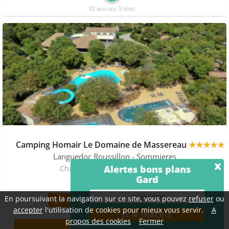
82 avis sur 5 sites
Camping Homair Le Domaine de Massereau
★★★★★
Languedoc Roussillon
- Sommieres
x
Alertes bons plans
Chalet 7 pers., 3 chambres, null m²
Gard
500 €
En poursuivant la navigation sur ce site, vous pouvez
refuser
ou
- 23 %
651 €
accepter
l'utilisation de cookies pour mieux vous servir.
A
propos des cookies
Fermer
+ D'INFOS >