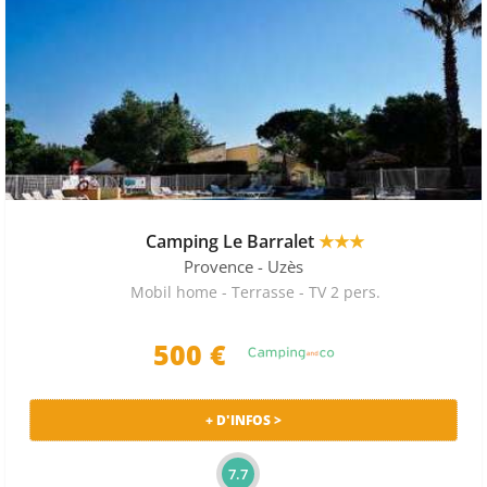
Camping Le Barralet
★★★
Provence
- Uzès
Mobil home - Terrasse - TV 2 pers.
500 €
+ D'INFOS >
7.7