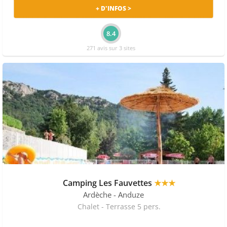
+ D'INFOS >
8.4
271 avis sur 3 sites
Camping Les Fauvettes
★★★
Ardèche
- Anduze
Chalet - Terrasse 5 pers.