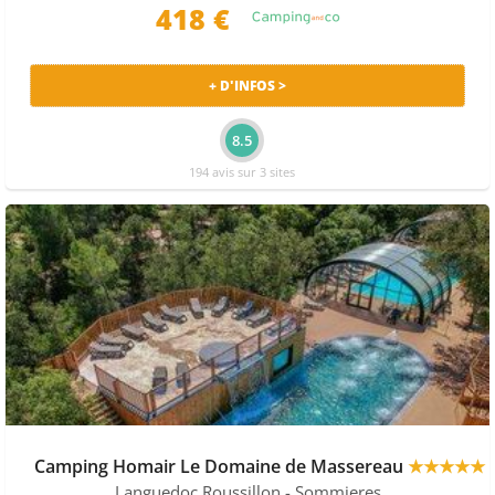
418 €
+ D'INFOS >
8.5
194 avis sur 3 sites
Camping Homair Le Domaine de Massereau
★★★★★
Languedoc Roussillon
- Sommieres