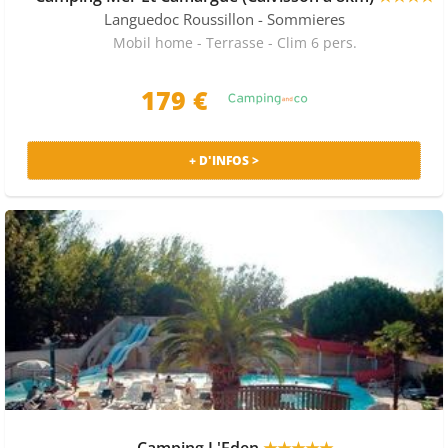
Languedoc Roussillon
- Sommieres
Mobil home - Terrasse - Clim 6 pers.
179
€
+ D'INFOS >
Camping L'Eden
★★★★★