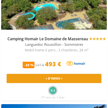
Camping Homair Le Domaine de Massereau
★★★★★
Languedoc Roussillon
- Sommieres
Mobil-home 6 pers., 3 chambres, 28 m²
493 €
- 23 %
637 €
+ D'INFOS >
8.4
271 avis sur 3 sites