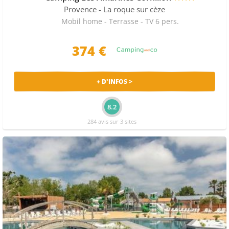
Provence
- La roque sur cèze
Mobil home - Terrasse - TV 6 pers.
374 €
+ D'INFOS >
8.2
284 avis sur 3 sites