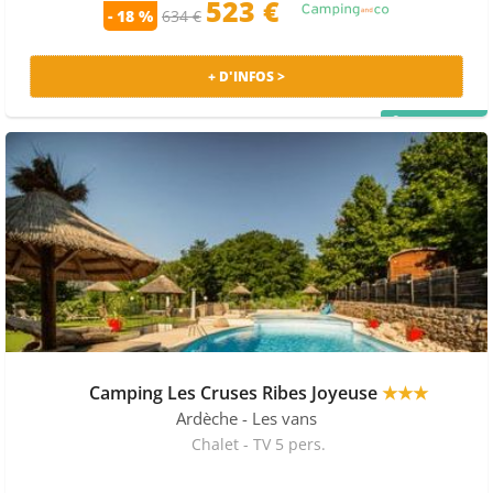
523 €
- 18 %
634 €
+ D'INFOS >
PRIX MALIN
Camping Les Cruses Ribes Joyeuse
★★★
Ardèche
- Les vans
Chalet - TV 5 pers.