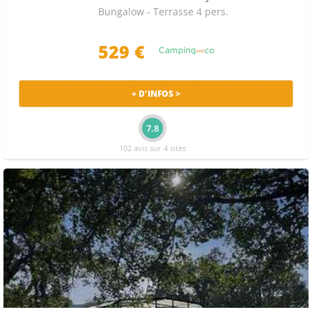
Bungalow - Terrasse 4 pers.
529 €
+ D'INFOS >
7.8
102 avis sur 4 sites