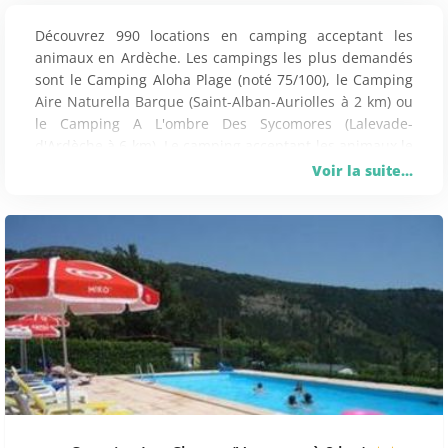
Découvrez 990 locations en camping acceptant les
animaux en Ardèche. Les campings les plus demandés
sont le Camping Aloha Plage (noté 75/100), le Camping
Aire Naturella Barque (Saint-Alban-Auriolles à 2 km) ou
le Camping A L'ombre Des Sycomores (Lalevade-
d'Ardèche à 6 km). Le camping acceptant les animaux le
moins cher en Ardèche est le Domaine de Gaujac (123€
Voir la suite...
pour 7 nuits en arrivant le 16 Juin). Dans ce camping
avec un restaurant sur place, avec piscine et avec lit
bébé, d'agréables vacances vous sont proposées.
Le prix moyen d'un mobilhome en juillet est de 792€
par semaine. Les prix démarrent à 586 €. Un
mobilhome sur cette destination en juillet est en
moyenne à 652 € pour 7 nuits et le tarif le moins cher
est de 265 €. Si vous souhaitez voir plus de campings,
découvrez à proximité le Camping Les Chênes Chauzon
(Ruoms), le Camping Le Chamadou (Saint maurice
d'ardèche) et le Camping Sunissim Domaine du Cros