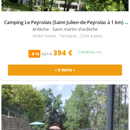
amping Le Peyrolais (Saint-Julien-de-Peyrolas à 1 k
★
Ardèche
- Saint martin d'ardèche
Mobil home - Terrasse - Clim 4 pers.
394
€
- 8 %
427 €
+ D'INFOS >