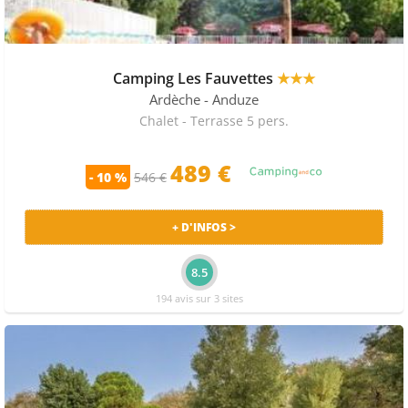
Camping Les Fauvettes
★★★
Ardèche
- Anduze
Chalet - Terrasse 5 pers.
489 €
- 10 %
546 €
+ D'INFOS >
8.5
194 avis sur 3 sites