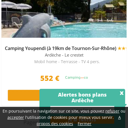
Camping Youpendi (à 19km de Tournon-Sur-Rhône)
★★
Ardèche
- Le crestet
Mobil home - Terrasse - TV 4 pers.
552 €
x
Alertes bons plans
+ D'INFOS >
Ardèche
PRIX MALIN
En poursuivant la navigation sur ce site, vous pouvez
refuser
ou
accepter
l'utilisation de cookies pour mieux vous servir.
A
Pages :
<<
<
1
2
3
4
5
>
>>
propos des cookies
Fermer