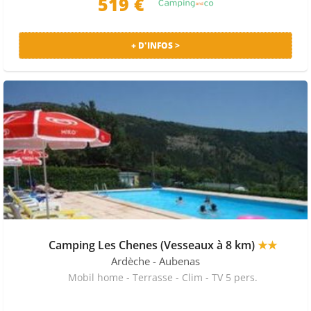
519 €
+ D'INFOS >
Camping Les Chenes (Vesseaux à 8 km)
★★
Ardèche
- Aubenas
Mobil home - Terrasse - Clim - TV 5 pers.