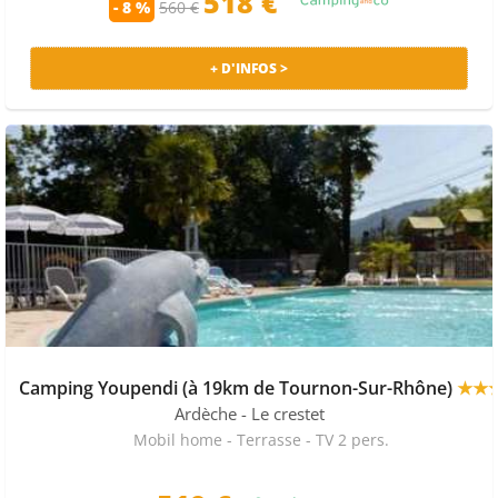
518 €
- 8 %
560 €
+ D'INFOS >
Camping Youpendi (à 19km de Tournon-Sur-Rhône)
★★
Ardèche
- Le crestet
Mobil home - Terrasse - TV 2 pers.