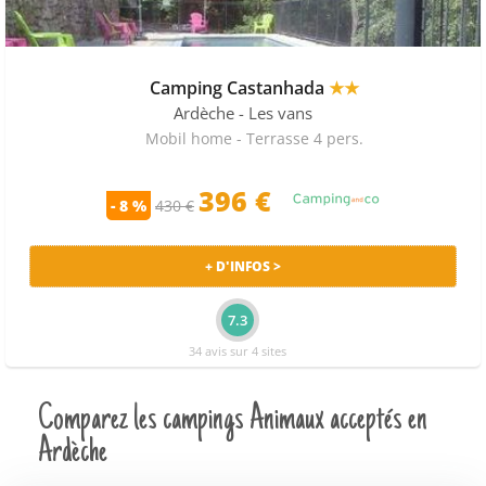
Camping Castanhada
★★
Ardèche
- Les vans
Mobil home - Terrasse 4 pers.
396 €
- 8 %
430 €
+ D'INFOS >
7.3
34 avis sur 4 sites
Comparez les campings Animaux acceptés en
Ardèche