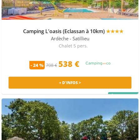
Camping L'oasis (Eclassan à 10km)
★★★★
Ardèche
- Satillieu
Chalet 5 pers.
538 €
- 24 %
708 €
+ D'INFOS >
PRIX MALIN