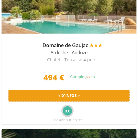
Domaine de Gaujac
★★★
Ardèche
- Anduze
Chalet - Terrasse 4 pers.
494 €
+ D'INFOS >
8.6
668 avis sur 5 sites