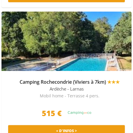
Camping Rochecondrie (Viviers à 7km)
★★★
Ardèche
- Larnas
Mobil home - Terrasse 4 pers.
515 €
+ D'INFOS >