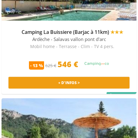
Camping La Buissiere (Barjac à 11km)
★★★
Ardèche
- Salavas vallon pont d'arc
Mobil home - Terrasse - Clim - TV 4 pers.
546 €
- 13 %
625 €
+ D'INFOS >
PRIX MALIN