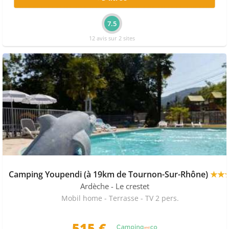
7.5
12 avis sur 2 sites
Camping Youpendi (à 19km de Tournon-Sur-Rhône)
★★
Ardèche
- Le crestet
Mobil home - Terrasse - TV 2 pers.
515 €