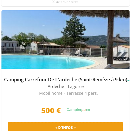
102 avis sur 4 sites
amping Carrefour De L'ardeche (Sa
Ardèche
- Lagorce
Mobil home - Terrasse 4 pers.
500 €
+ D'INFOS >