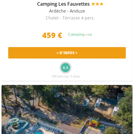
Camping Les Fauvettes
★★★
Ardèche
- Anduze
Chalet - Terrasse 4 pers.
459 €
+ D'INFOS >
8.5
194 avis sur 3 sites