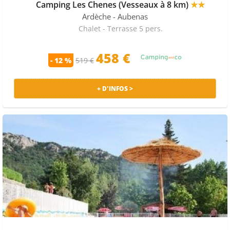
Camping Les Chenes (Vesseaux à 8 km)
★★
Ardèche
- Aubenas
Chalet - Terrasse 5 pers.
458 €
- 12 %
519 €
+ D'INFOS >