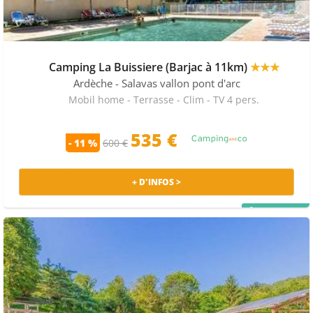
Camping La Buissiere (Barjac à 11km)
★★★
Ardèche
- Salavas vallon pont d'arc
Mobil home - Terrasse - Clim - TV 4 pers.
535 €
- 11 %
600 €
+ D'INFOS >
PRIX MALIN