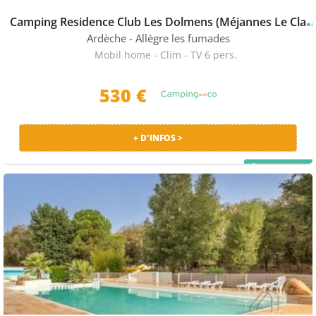
amping Residence Club Les Dolmens (Méjann
Ardèche
- Allègre les fumades
Mobil home - Clim - TV 6 pers.
530 €
+ D'INFOS >
PRIX MALIN