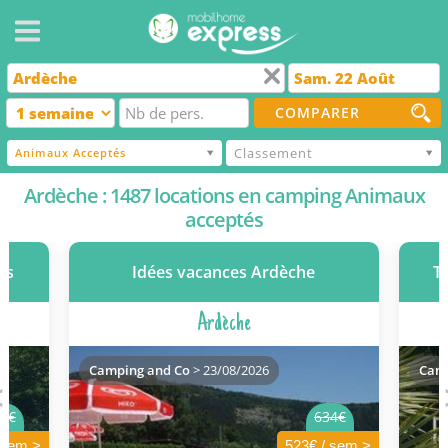
COMPARER
Classement
Animaux Acceptés
Ardèche : 1487 locations en camping Animaux
acceptés
és
Idées vacances Ardèche
T
Ardèche
Camping and Co
> 23/08/2026
Camp
1€
634€
 sem >
523€ / sem >