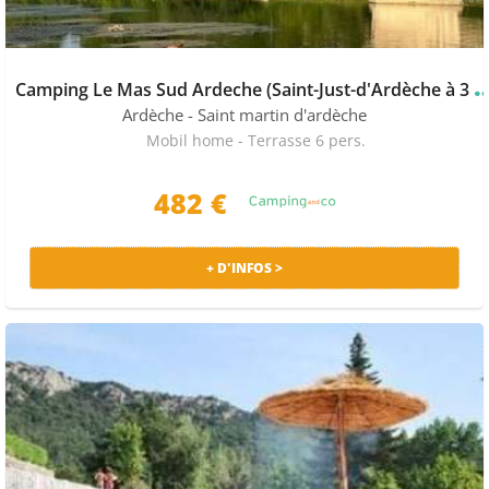
amping Le Mas Sud Ardeche (Saint-Just-d
Ardèche
- Saint martin d'ardèche
Mobil home - Terrasse 6 pers.
482 €
+ D'INFOS >