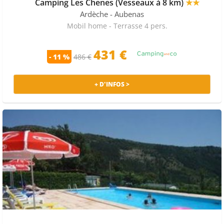
Camping Les Chenes (Vesseaux à 8 km)
★★
d'Auzon (Vogüe). Notre comparateur référence aussi ces
offres avec animaux acceptés dans ces campings.
Ardèche
- Aubenas
Mobil home - Terrasse 4 pers.
En alternative, vous pouvez opter pour d'autres lieux de
villégiature sur la région, souvent réservés par nos
431 €
- 11 %
486 €
internautes :
- Camping Le Castel Rose : Venez séjourner dans le
Camping Le Castel Rose, localisé à Anduze... [
voir la
+ D'INFOS >
suite
]
- Camping Sun Camping : Le camping Sun Camping (3
étoiles) vous reçoit à Sampzon en... [
voir la suite
]
- Camping Bois Simonet Joyeuse : Séjournez dans le
Camping Bois Simonet Joyeuse, situé aux Vans en... [
voir
la suite
]
A ne pas manquer lors de votre séjour en Ardèche :
Neck de Sceautres, Ranc Chabrier, Grottes de la
Jaubernie, Sommet de Prat Berland, Sommet de la Croix
Juliau, La Courbe.