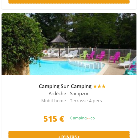
Camping Sun Camping
★★★
Ardèche
- Sampzon
Mobil home - Terrasse 4 pers.
515 €
+ D'INFOS >