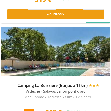
+ D'INFOS >
PRIX MALIN
Camping La Buissiere (Barjac à 11km)
★★★
Ardèche
- Salavas vallon pont d'arc
Mobil home - Terrasse - Clim - TV 4 pers.