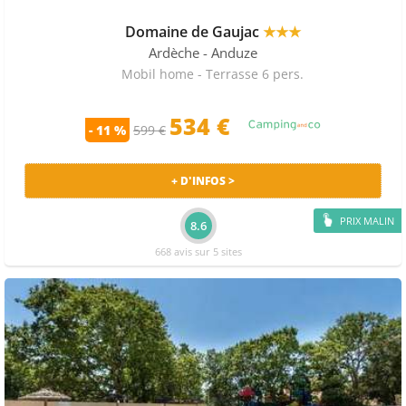
Domaine de Gaujac
★★★
Ardèche
- Anduze
Mobil home - Terrasse 6 pers.
534 €
- 11 %
599 €
+ D'INFOS >
PRIX MALIN
8.6
668 avis sur 5 sites