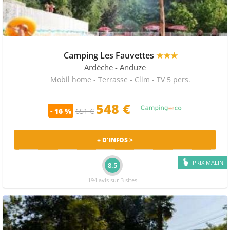
Camping Les Fauvettes
★★★
Ardèche
- Anduze
Mobil home - Terrasse - Clim - TV 5 pers.
548 €
- 16 %
651 €
+ D'INFOS >
PRIX MALIN
8.5
194 avis sur 3 sites