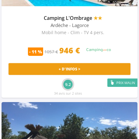
Camping L'Ombrage
★★
Ardèche
- Lagorce
Mobil home - Clim - TV 4 pers.
946 €
- 11 %
1057 €
+ D'INFOS >
PRIX MALIN
9.2
34 avis sur 2 sites