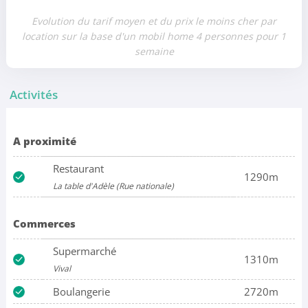
Evolution du tarif moyen et du prix le moins cher par
location sur la base d'un mobil home 4 personnes pour 1
semaine
Activités
A proximité
Restaurant
1290m
La table d'Adèle (Rue nationale)
Commerces
Supermarché
1310m
Vival
Boulangerie
2720m