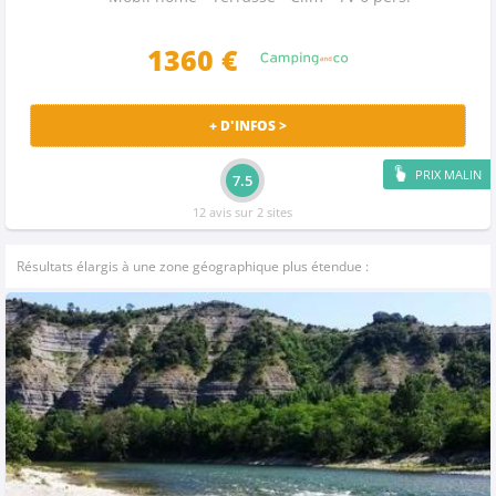
1360 €
+ D'INFOS >
PRIX MALIN
7.5
12 avis sur 2 sites
Résultats élargis à une zone géographique plus étendue :