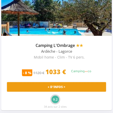
Camping L'Ombrage
★★
Ardèche
- Lagorce
Mobil home - Clim - TV 6 pers.
1033
€
- 8 %
1120 €
+ D'INFOS >
9.2
34 avis sur 2 sites