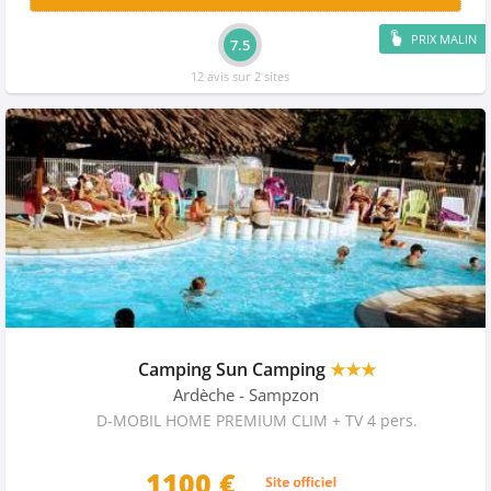
PRIX MALIN
7.5
12 avis sur 2 sites
Camping Sun Camping
★★★
Ardèche
- Sampzon
D-MOBIL HOME PREMIUM CLIM + TV 4 pers.
1100 €