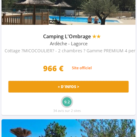
Camping L'Ombrage
★★
Ardèche
- Lagorce
Cottage ?MICOCOULIER? - 2 chambres ? Gamme PREMIUM 4 pers
966 €
+ D'INFOS >
9.2
34 avis sur 2 sites