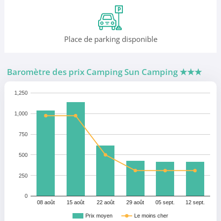
Place de parking disponible
Baromètre des prix Camping Sun Camping
★★★
1,250
1,000
750
500
250
0
08 août
15 août
22 août
29 août
05 sept.
12 sept.
Prix moyen
Le moins cher