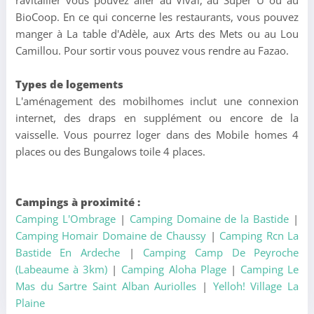
ravitailler vous pouvez aller au Vival, au Super U ou au
BioCoop. En ce qui concerne les restaurants, vous pouvez
manger à La table d'Adèle, aux Arts des Mets ou au Lou
Camillou. Pour sortir vous pouvez vous rendre au Fazao.
Types de logements
L'aménagement des mobilhomes inclut une connexion
internet, des draps en supplément ou encore de la
vaisselle. Vous pourrez loger dans des Mobile homes 4
places ou des Bungalows toile 4 places.
Campings à proximité :
Camping L'Ombrage
|
Camping Domaine de la Bastide
|
Camping Homair Domaine de Chaussy
|
Camping Rcn La
Bastide En Ardeche
|
Camping Camp De Peyroche
(Labeaume à 3km)
|
Camping Aloha Plage
|
Camping Le
Mas du Sartre Saint Alban Auriolles
|
Yelloh! Village La
Plaine