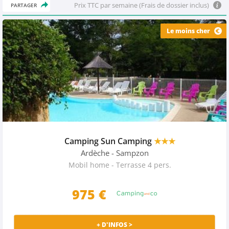
Prix TTC par semaine (Frais de dossier inclus)
PARTAGER
Le moins cher
Camping Sun Camping
★★★
Ardèche
- Sampzon
Mobil home - Terrasse 4 pers.
975
€
+ D'INFOS >