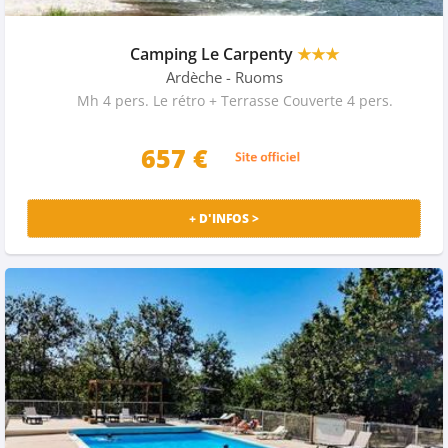
Camping Le Carpenty
★★★
Ardèche
- Ruoms
Mh 4 pers. Le rétro + Terrasse Couverte 4 pers.
657 €
+ D'INFOS >