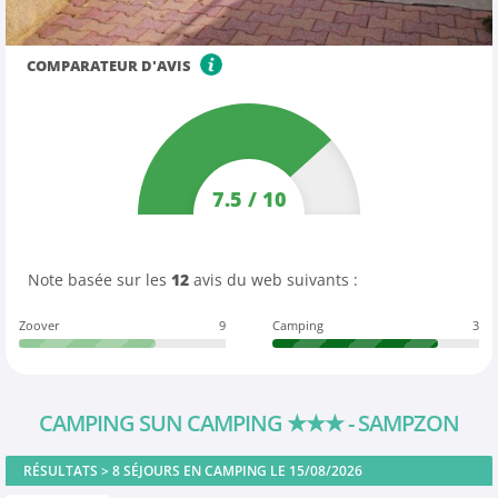
COMPARATEUR D'AVIS
7.5
/
10
Note basée sur les
12
avis du web suivants :
Zoover
9
Camping
3
CAMPING SUN CAMPING
★★★
- SAMPZON
RÉSULTATS >
8
SÉJOURS EN CAMPING LE 15/08/2026