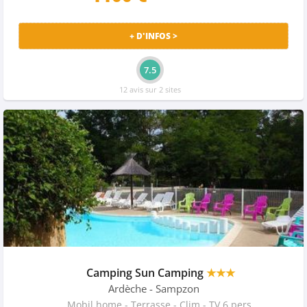
+ D'INFOS >
7.5
12 avis sur 2 sites
Camping Sun Camping
★★★
Ardèche
- Sampzon
Mobil home - Terrasse - Clim - TV 6 pers.