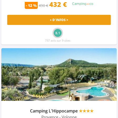
432
€
- 12 %
490 €
+ D'INFOS >
8.1
737 avis sur 9 sites
Camping L'Hippocampe
★★★★
Provence
- Volonne