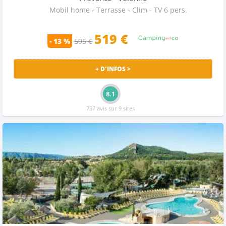
Mobil home - Terrasse - Clim - TV 6 pers.
519 €
- 13 %
595 €
+ D'INFOS >
8.1
737 avis sur 9 sites