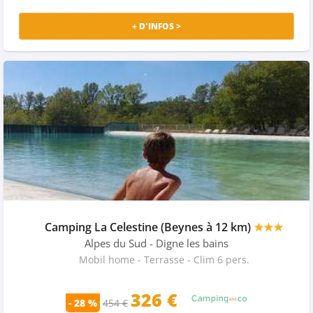
+ D'INFOS >
Camping La Celestine (Beynes à 12 km)
★★★
Alpes du Sud
- Digne les bains
Mobil home - Terrasse - Clim 6 pers.
326 €
- 28 %
454 €