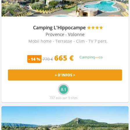
Camping L'Hippocampe
★★★★
Provence
- Volonne
Mobil home - Terrasse - Clim - TV 7 pers.
665 €
- 14 %
770 €
+ D'INFOS >
8.1
737 avis sur 9 sites