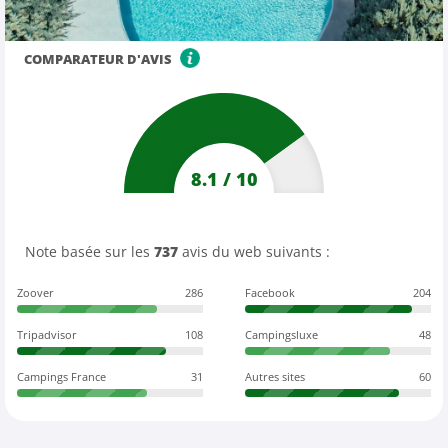
COMPARATEUR D'AVIS
8.1
/
10
Note basée sur les
737
avis du web suivants :
Zoover
286
Facebook
204
Tripadvisor
108
Campingsluxe
48
Campings France
31
Autres sites
60