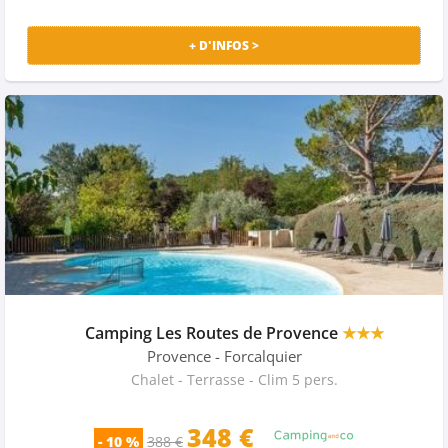
+ D'INFOS >
Camping Les Routes de Provence
★★★
Provence
- Forcalquier
Chalet - Terrasse - Clim 5 pers.
348 €
- 10 %
388 €