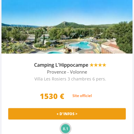
Camping L'Hippocampe
★★★★
Provence
- Volonne
Villa Les Rosiers 3 chambres 6 pers.
1530 €
+ D'INFOS >
8.1