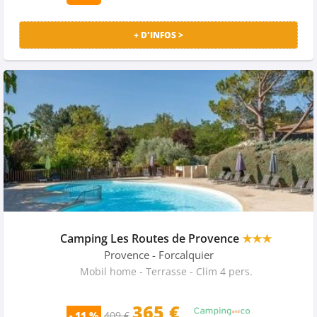
+ D'INFOS >
Camping Les Routes de Provence
★★★
Provence
- Forcalquier
Mobil home - Terrasse - Clim 4 pers.
365
€
- 11 %
409 €