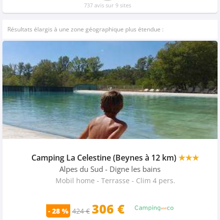
737 avis sur 9 sites
Résultats élargis à une zone géographique plus étendue :
Camping La Celestine (Beynes à 12 km)
★★★
Alpes du Sud
- Digne les bains
Mobil home - Terrasse - Clim 4 pers.
306 €
- 28 %
424 €