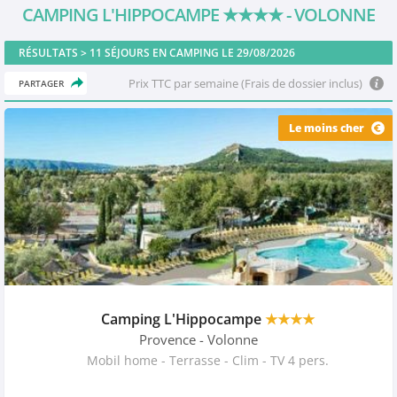
CAMPING L'HIPPOCAMPE
★★★★
- VOLONNE
RÉSULTATS >
11
SÉJOURS EN CAMPING LE 29/08/2026
Prix TTC par semaine (Frais de dossier inclus)
PARTAGER
Le moins cher
Camping L'Hippocampe
★★★★
Provence
- Volonne
Mobil home - Terrasse - Clim - TV 4 pers.