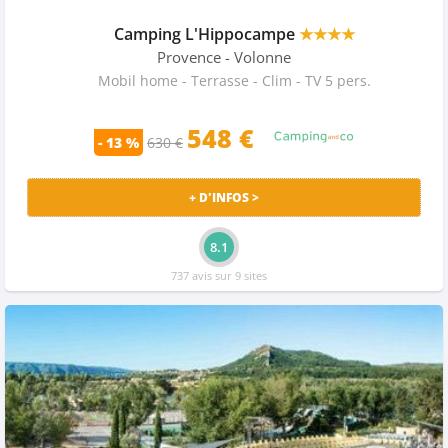
Camping L'Hippocampe
★★★★
Provence
- Volonne
Mobil home - Terrasse - Clim - TV 5 pers.
548 €
- 13 %
630 €
+ D'INFOS >
8.1
737 avis sur 9 sites