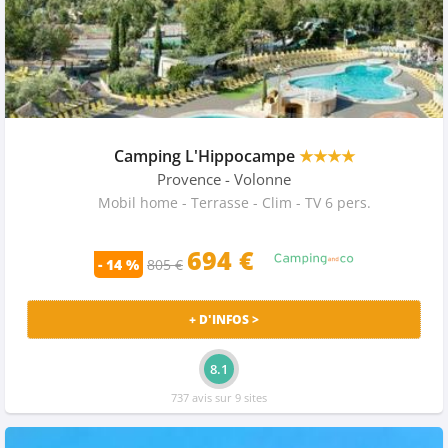
Camping L'Hippocampe
★★★★
Provence
- Volonne
Mobil home - Terrasse - Clim - TV 6 pers.
694 €
- 14 %
805 €
+ D'INFOS >
8.1
737 avis sur 9 sites