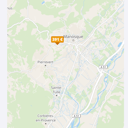
391 €