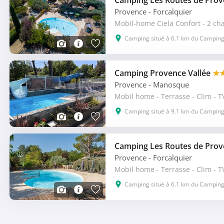
Camping Les Routes de Pro
Provence
- Forcalquier
Mobil-home Ciela Confort - 2 ch
Camping situé à 6.1 km du Camping 
Camping Provence Vallée
★
Provence
- Manosque
Mobil home - Terrasse - Clim - T
Camping situé à 9.1 km du Camping 
Camping Les Routes de Pro
Provence
- Forcalquier
Mobil home - Terrasse - Clim - T
Camping situé à 6.1 km du Camping 