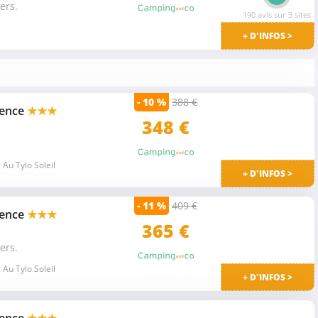
ers.
190 avis sur 3 sites
+ D'INFOS >
- 10 %
388 €
vence
★★★
348 €
Au Tylo Soleil
+ D'INFOS >
- 11 %
409 €
vence
★★★
365 €
ers.
Au Tylo Soleil
+ D'INFOS >