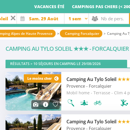
VACANCES ÉTÉ
CAMPINGS PAS CHERS (< 200
mping Alpes de Haute Provence
Camping Forcalquier
Camping Au Ty
CAMPING AU TYLO SOLEIL
★★★
- FORCALQUIER
RÉSULTATS >
10
SÉJOURS EN CAMPING LE 29/08/2026
Le moins cher
Camping Au Tylo Soleil
★★★
Provence
- Forcalquier
Mobil home - Terrasse - Clim 4 p
Camping Au Tylo Soleil
★★★
Provence
- Forcalquier