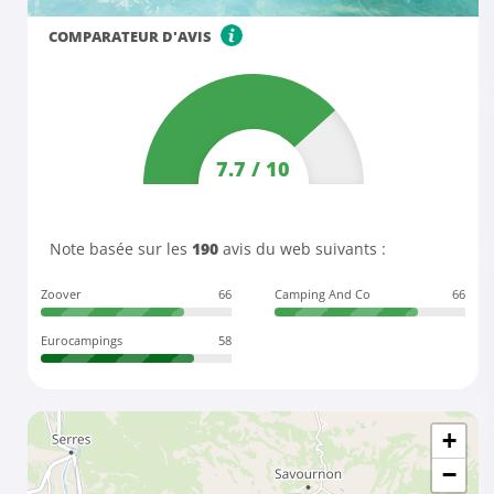
COMPARATEUR D'AVIS
7.7
/
10
Note basée sur les
190
avis du web suivants :
Zoover
66
Camping And Co
66
Eurocampings
58
+
−