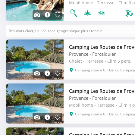
Mobil home - Terrasse - Clim 6 p
Résultats élargis à une zone géographique plus étendue :
Camping Les Routes de Pro
Provence
- Forcalquier
Chalet - Terrasse - Clim 5 pers.
Camping situé à 6.1 km du Camping 
Camping Les Routes de Pro
Provence
- Forcalquier
Mobil home - Terrasse - Clim 4 p
Camping situé à 6.1 km du Camping 