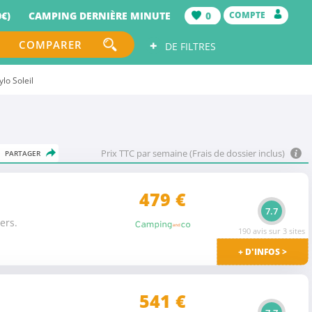
€)
CAMPING DERNIÈRE MINUTE
0
COMPTE
+
COMPARER
DE FILTRES
lo Soleil
Prix TTC par semaine (Frais de dossier inclus)
PARTAGER
479
€
7.7
ers.
190 avis sur 3 sites
+ D'INFOS >
541 €