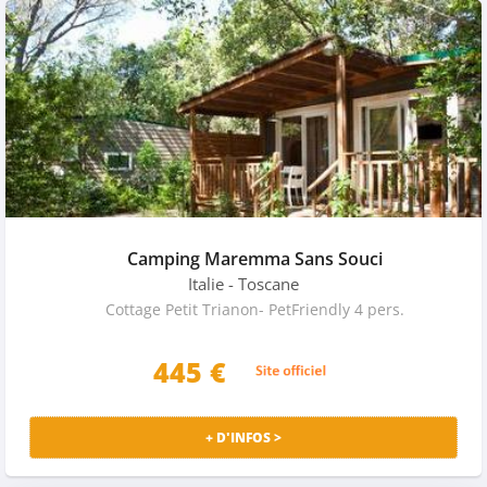
Camping Maremma Sans Souci
Italie
- Toscane
Cottage Petit Trianon- PetFriendly 4 pers.
445
€
+ D'INFOS >