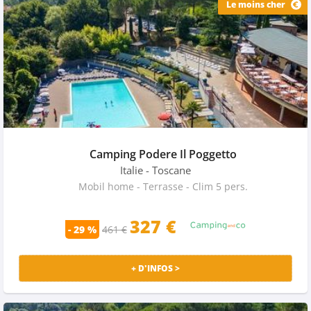
Le moins cher
Camping Podere Il Poggetto
Italie
- Toscane
Mobil home - Terrasse - Clim 5 pers.
327
€
- 29 %
461 €
+ D'INFOS >