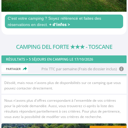
C'est votre camping ? Soyez référencé et faites des
+ d'infos >
réservations en direct.
CAMPING DEL FORTE
★★★
- TOSCANE
RÉSULTATS >
5
SÉJOURS EN CAMPING LE 17/10/2026
Prix TTC par semaine (Frais de dossier inclus)
PARTAGER
Désolé, mais nous n'avons plus de disponibilités sur ce camping que vous
pouvez contacter directement.
Nous n'avons plus d'offres correspondant à l'ensemble de vos critères
pour la période demandée. Aussi, vous trouverez ci-après la liste des
résultats répondant partiellement à ces critères. Pour plus de pertinence,
vous avez la possibilité de modifier vos critères de recherche.