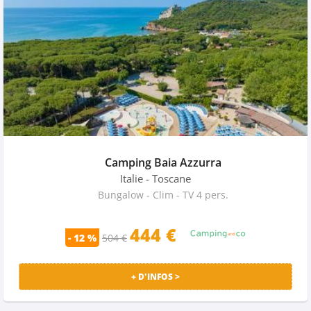
Camping Baia Azzurra
Italie
- Toscane
Bungalow - Clim - TV 4 pers.
444 €
- 12 %
504 €
+ D'INFOS >