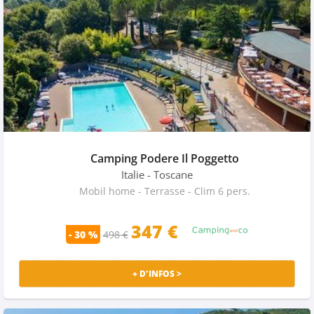
Camping Podere Il Poggetto
Italie
- Toscane
Mobil home - Terrasse - Clim 6 pers.
347 €
- 30 %
498 €
+ D'INFOS >