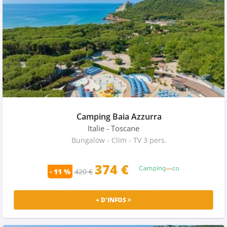
Camping Baia Azzurra
Italie
- Toscane
Bungalow - Clim - TV 3 pers.
374 €
- 11 %
420 €
+ D'INFOS >