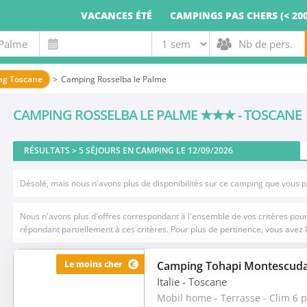
VACANCES ÉTÉ
CAMPINGS PAS CHERS (< 200
ng Toscane
Camping Rosselba le Palme
CAMPING ROSSELBA LE PALME
★★★
- TOSCANE
RÉSULTATS >
5
SÉJOURS EN CAMPING LE 12/09/2026
Désolé, mais nous n'avons plus de disponibilités sur ce camping que vous 
Nous n'avons plus d'offres correspondant à l'ensemble de vos critères pour 
répondant partiellement à ces critères. Pour plus de pertinence, vous avez l
Le moins cher
Camping Tohapi Montescuda
Italie
- Toscane
Mobil home - Terrasse - Clim 6 p