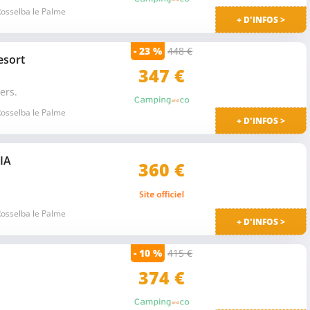
osselba le Palme
+ D'INFOS >
- 23 %
448 €
esort
347 €
ers.
osselba le Palme
+ D'INFOS >
IA
360 €
osselba le Palme
+ D'INFOS >
- 10 %
415 €
374 €