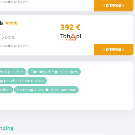
osselba le Palme
+ D'INFOS >
la
★★★
392
€
 5 pers.
osselba le Palme
+ D'INFOS >
nce pas cher
Camping chèque vacances
g pas cher Corse du Sud
s cher
Camping Alpes du Nord pas cher
amping