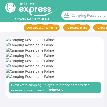
LE COMPARATEUR CAMPING
Comparateur camping
Camping Italie
Campi
C'est votre camping ? Soyez référencé et faites des
+ d'infos >
réservations en direct.