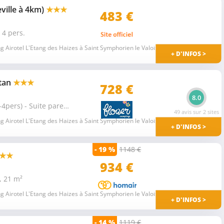
ville à 4km)
★★★
483 €
 4 pers.
 Airotel L'Etang des Haizes à Saint Symphorien le Valois
+ D'INFOS >
ntan
★★★
728 €
8.0
Mobil-Home Premium 34m² (2ch-4pers) - Suite parentale + terrasse + LV +TV 4 pers.
49 avis sur 2 sites
 Airotel L'Etang des Haizes à Saint Symphorien le Valois
+ D'INFOS >
- 19 %
1148 €
★★
934 €
, 21 m²
 Airotel L'Etang des Haizes à Saint Symphorien le Valois
+ D'INFOS >
- 14 %
1119 €