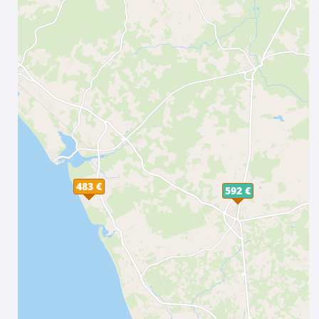
483 €
592 €