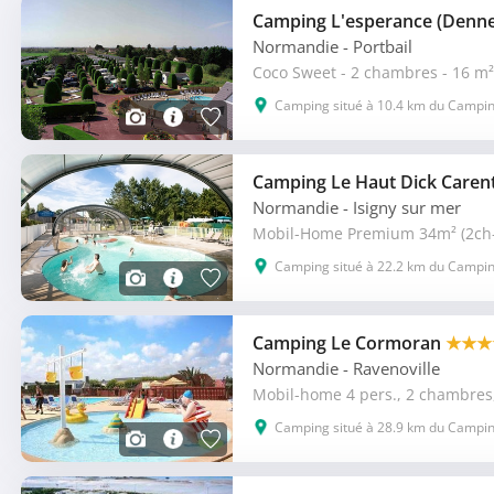
Camping L'esperance (Denne
Normandie
- Portbail
Coco Sweet - 2 chambres - 16 m²
Camping situé à 10.4 km du Camping
Camping Le Haut Dick Care
Normandie
- Isigny sur mer
Camping situé à 22.2 km du Camping
Camping Le Cormoran
★★★
Normandie
- Ravenoville
Mobil-home 4 pers., 2 chambres
Camping situé à 28.9 km du Camping