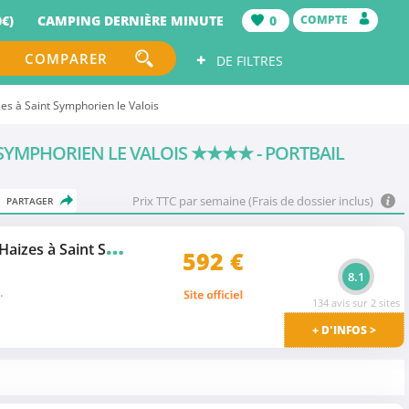
€)
CAMPING DERNIÈRE MINUTE
0
COMPTE
+
COMPARER
DE FILTRES
es à Saint Symphorien le Valois
 SYMPHORIEN LE VALOIS
★★★★
- PORTBAIL
Prix TTC par semaine (Frais de dossier inclus)
PARTAGER
C
amping Airotel L'Etang des Haizes à Saint Symphorien le Valois
★★★★
592
€
8.1
.
134 avis sur 2 sites
+ D'INFOS >