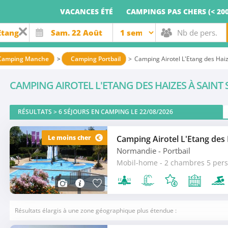
VACANCES ÉTÉ
CAMPINGS PAS CHERS (< 200
Camping Manche
Camping Portbail
Camping Airotel L'Etang des Haiz
CAMPING AIROTEL L'ETANG DES HAIZES À SAINT
RÉSULTATS >
6
SÉJOURS EN CAMPING LE 22/08/2026
Le moins cher
Normandie
- Portbail
Mobil-home - 2 chambres 5 pers
Résultats élargis à une zone géographique plus étendue :