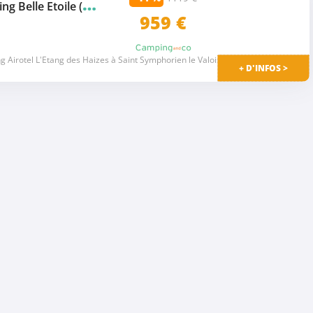
C
amping International Camping Belle Etoile (Gouville-sur-Mer à 7 km)
★★★★
959
€
 Airotel L'Etang des Haizes à Saint Symphorien le Valois
+ D'INFOS >