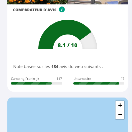
COMPARATEUR D'AVIS
8.1
/
10
Note basée sur les
134
avis du web suivants :
Camping Frankrijk
117
Ukcampsite
17
+
−