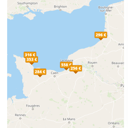
296 €
316 €
353 €
558 €
256 €
284 €