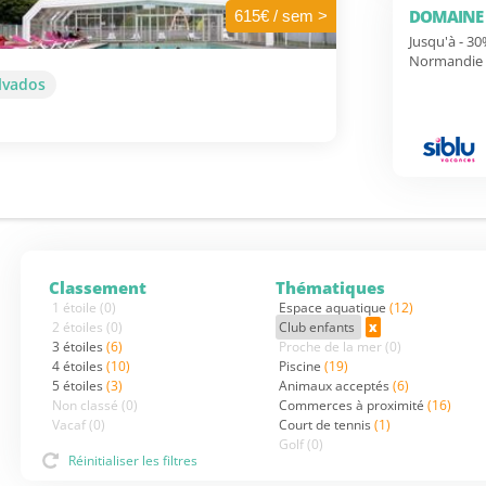
DOMAINE 
615€ / sem >
Jusqu'à - 3
Normandie 
lvados
Classement
Thématiques
1 étoile
(0)
Espace aquatique
(12)
2 étoiles
(0)
Club enfants
x
3 étoiles
(6)
Proche de la mer
(0)
4 étoiles
(10)
Piscine
(19)
5 étoiles
(3)
Animaux acceptés
(6)
Non classé
(0)
Commerces à proximité
(16)
Vacaf
(0)
Court de tennis
(1)
Golf
(0)
Réinitialiser les filtres