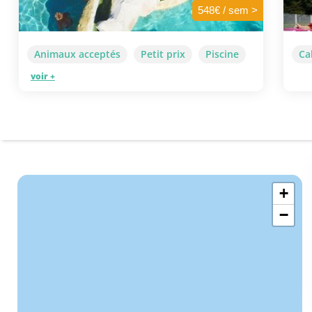
548€ / sem >
Animaux acceptés
Petit prix
Piscine
Ca
voir +
+
−