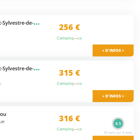
C
amping Les Pommiers (Saint-Sylvestre-de-Cormeilles à 12 km)
★★
256 €
+ D'INFOS >
C
amping Les Pommiers (Saint-Sylvestre-de-Cormeilles à 12 km)
★★
315 €
s.
+ D'INFOS >
hou
316 €
gue
8.5
83 avis sur 4 sites