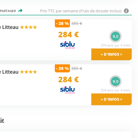
Prix TTC par semaine (Frais de dossier inclus)
PARTAGER
- 26 %
385 €
 Litteau
★★★★
284
€
9.0
374 avis sur 4 sites
+ D'INFOS >
- 26 %
385 €
 Litteau
★★★★
284 €
9.0
374 avis sur 4 sites
+ D'INFOS >
ie