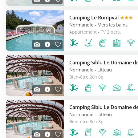
Camping Le Rompval
★★★
Normandie
- Mers les bains
Appartement - TV 2 pers.
Camping Siblu Le Domaine de
Normandie
- Litteau
Bien-être 2ch 6p
Camping Siblu Le Domaine de
Normandie
- Litteau
Bien-être 3ch 8p