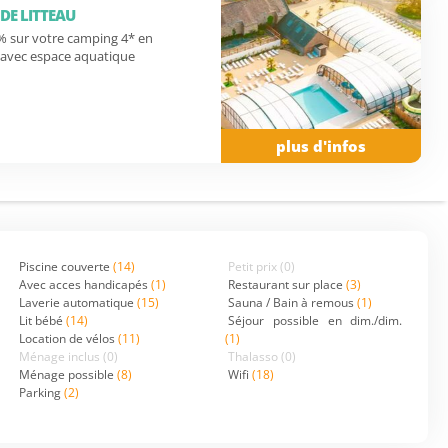
DE LITTEAU
0% sur votre camping 4* en
avec espace aquatique
plus d'infos
Piscine couverte
(14)
Petit prix
(0)
Avec acces handicapés
(1)
Restaurant sur place
(3)
Laverie automatique
(15)
Sauna / Bain à remous
(1)
Lit bébé
(14)
Séjour possible en dim./dim.
Location de vélos
(11)
(1)
Ménage inclus
(0)
Thalasso
(0)
Ménage possible
(8)
Wifi
(18)
Parking
(2)