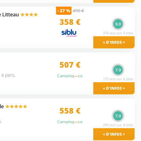
- 27 %
490 €
 Litteau
★★★★
358 €
9.0
374 avis sur 4 sites
+ D'INFOS >
507 €
7.9
 4 pers.
175 avis sur 6 sites
+ D'INFOS >
lle
★★★★★
558 €
7.0
s.
299 avis sur 4 sites
+ D'INFOS >