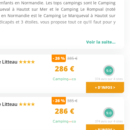
 enfants en Normandie. Les tops campings sont le Camping
queval à Hautot sur Mer et le Camping Le Rompval (noté
as en Normandie est le Camping Le Marqueval à Hautot sur
capés et 3 étoiles, vous propose tout ce qu'il faut pour y
emaine et le tarif le moins cher est de 610 €. Comptez en
Voir la suite...
prix démarrent à 417 €. Si vous souhaitez voir plus de
res Bénouville (Ouistreham), le Camping Le Point du Jour
- 26 %
385 €
(Merville franceville plage). Ces offres avec club enfants
 Litteau
★★★★
286 €
9.0
 notes sur notre comparateur d'avis :
374 avis sur 4 sites
rmer par Litteau (Normandie) et logez dans Le... [
voir la
+ D'INFOS >
(5 étoiles) vous accueille à... [
voir la suite
]
- 26 %
385 €
 Litteau
★★★★
 et succombez au charme de Mers... [
voir la suite
]
286 €
9.0
Berry au Bac, Accueil, Musée des Beaux Arts, Le Musée des
374 avis sur 4 sites
uvres.
+ D'INFOS >