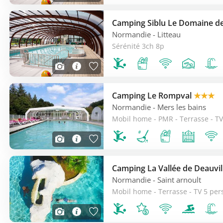
Camping Siblu Le Domaine de
Normandie
- Litteau
Sérénité 3ch 8p
Camping Le Rompval
★★★
Normandie
- Mers les bains
Mobil home - PMR - Terrasse - TV
Camping La Vallée de Deauvi
Normandie
- Saint arnoult
Mobil home - Terrasse - TV 5 per