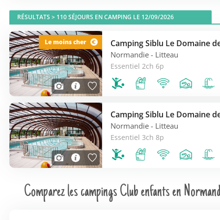
RÉSULTATS >
110
SÉJOURS EN CAMPING LE 12/09/2026
Camping Siblu Le Domaine de
Le moins cher
Normandie
- Litteau
Essentiel 2ch 6p
Camping Siblu Le Domaine de
Normandie
- Litteau
Essentiel 3ch 8p
Comparez les campings Club enfants en Normand