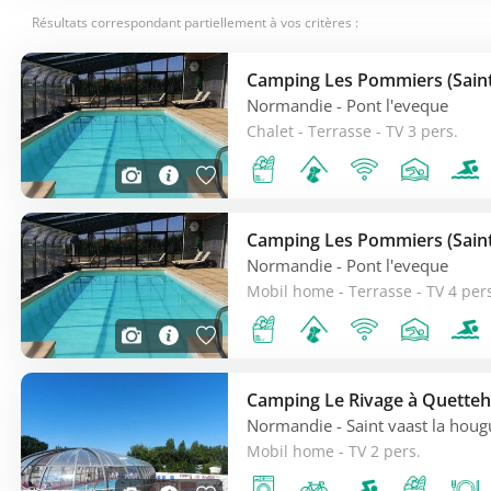
Résultats correspondant partiellement à vos critères :
Normandie
- Pont l'eveque
Chalet - Terrasse - TV 3 pers.
Normandie
- Pont l'eveque
Mobil home - Terrasse - TV 4 per
Camping Le Rivage à Quette
Normandie
- Saint vaast la hou
Mobil home - TV 2 pers.