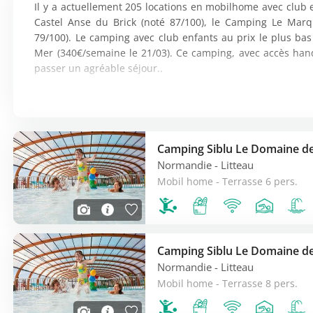
Il y a actuellement 205 locations en mobilhome avec club
Castel Anse du Brick (noté 87/100), le Camping Le Mar
79/100). Le camping avec club enfants au prix le plus b
Mer (340€/semaine le 21/03). Ce camping, avec accès handi
passer un agréable séjour..
Le prix moyen d'un mobilhome en juillet est de 779€ par s
moyenne 711€/semaine pour un mobil-home en août. Les 
campings, découvrez à proximité le Camping Hautes Coutu
(Merville franceville plage) et le Camping Loisirs Ariane 
Camping Siblu Le Domaine de
peuvent s'accorder à vos envies.
Normandie
- Litteau
Mobil home - Terrasse 6 pers.
Sur la région, voici les établissements ayant les meilleures
- Camping Siblu Le Domaine de Litteau : Laissez-vous cha
suite
]
- Camping Yelloh Village Les Vikings : Le camping Les Vikings 
Camping Siblu Le Domaine de
- Camping Le Rompval : Logez dans le Camping Le Rompval
Normandie
- Litteau
En Normandie, voici les principaux lieux touristiques : 
Mobil home - Terrasse 8 pers.
Beaux-Arts, Le logis du gouverneur, Musée du Radar de Do