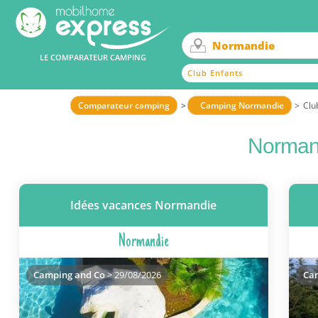
LE COMPARATEUR CAMPING
Club Enfants
Comparateur camping
Camping Normandie
Clu
Normand
Idées vacances Normandie
Normandie
Camping and Co
> 29/08/2026
Ca