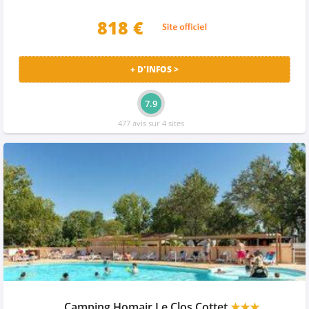
818 €
+ D'INFOS >
7.9
477 avis sur 4 sites
Camping Homair Le Clos Cottet
★★★