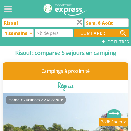
COMPARER
+
DE FILTRES
Risoul : comparez 5 séjours en camping
Campings à proximité
Régusse
Homair Vacances
> 29/08/2026
497€
388€ / sem >