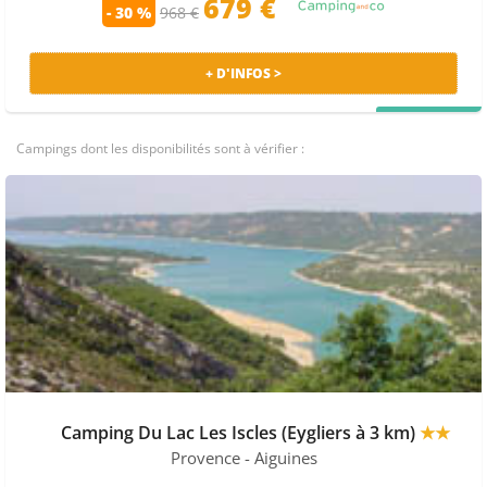
679 €
- 30 %
968 €
+ D'INFOS >
PRIX MALIN
Campings dont les disponibilités sont à vérifier :
Camping Du Lac Les Iscles (Eygliers à 3 km)
★★
Provence
- Aiguines