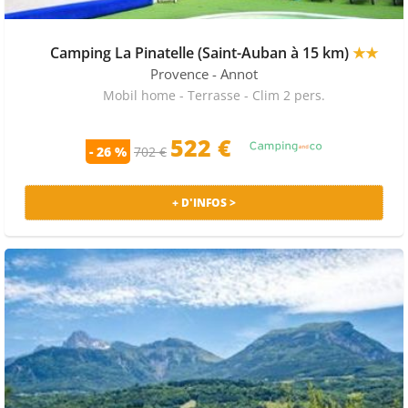
Camping La Pinatelle (Saint-Auban à 15 km)
★★
Provence
- Annot
Mobil home - Terrasse - Clim 2 pers.
522
€
- 26 %
702 €
+ D'INFOS >