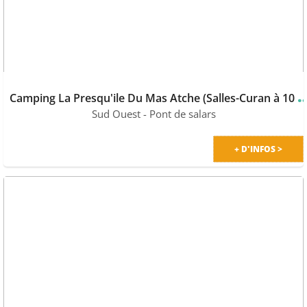
amping La Presqu'ile Du Mas Atche (Sall
Sud Ouest
- Pont de salars
+ D'INFOS >