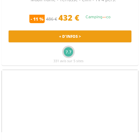
432 €
- 11 %
486 €
+ D'INFOS >
7.7
331 avis sur 5 sites