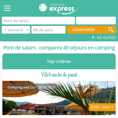
COMPARER
+
DE FILTRES
Pont de salars : comparez 45 séjours en camping
Top critères
Villefranche de panat
Camping and Co
> 29/08/2026
526€ / sem >