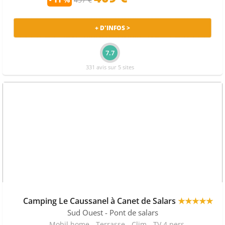
les sites suivants : Camping-and-co et les plus grands
spécialistes des vacances en camping.
+ D'INFOS >
7.7
331 avis sur 5 sites
Camping Le Caussanel à Canet de Salars
★★★★★
Sud Ouest
- Pont de salars
Mobil home - Terrasse - Clim - TV 4 pers.