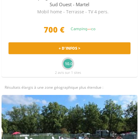
Sud Ouest
- Martel
Mobil home - Terrasse - TV 4 pers.
700
€
+ D'INFOS >
10.0
2 avis sur 1 sites
Résultats élargis à une zone géographique plus étendue :