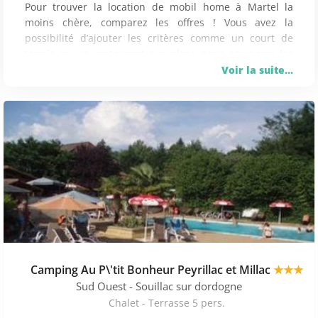
Pour trouver la location de mobil home à Martel la
moins chère, comparez les offres ! Vous avez la
possibilité d’ajouter les critères comme un court de
tennis ou un restaurant sur place pour comparer les
offres de mobil home à Martel qui vous intéressent.
Voir la suite...
Pour sélectionner parmi les locations en camping à
Martel proposant une piscine, rentrez cette formule et
voyez par vous-même quelle est l’offre la moins chère !
Découvrez 116 offres de vacances en camping sur
Martel proposées par 2 partenaires dont
Promovacances ou Vacances Campings.
TOPS CAMPINGS SUR MARTEL
Il y a à Martel 116 mobilhomes avec wifi, 116 locations
de mobilhomes avec piscine et 22 bungalows proposant
des petit prix. Le camping le plus
recherché est le
Camping Les Chênes Clairs Condat.
Camping Au P\'tit Bonheur Peyrillac et Millac
★★★
QUE FAIRE À MARTEL ?
Sud Ouest
- Souillac sur dordogne
Chalet - Terrasse 5 pers.
En termes de restaurants, vous pouvez tester les