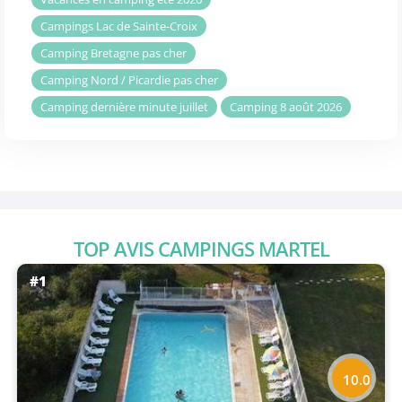
Campings Lac de Sainte-Croix
Camping Bretagne pas cher
Camping Nord / Picardie pas cher
Camping dernière minute juillet
Camping 8 août 2026
TOP AVIS CAMPINGS MARTEL
#1
10.0