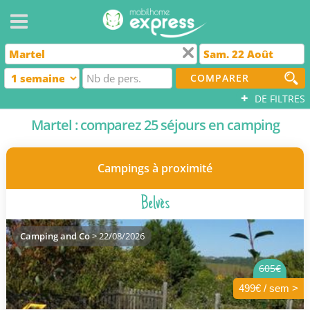
COMPARER
+
DE FILTRES
Martel : comparez 25 séjours en camping
Campings à proximité
Belvès
Camping and Co
> 22/08/2026
605€
499€ / sem >