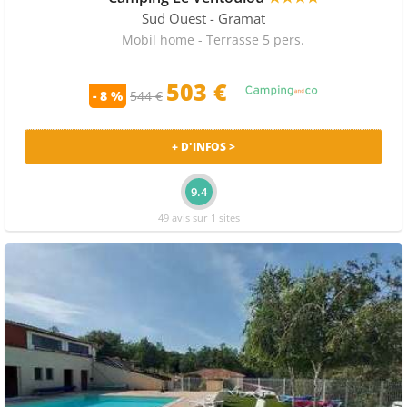
Sud Ouest
- Gramat
Mobil home - Terrasse 5 pers.
503 €
- 8 %
544 €
+ D'INFOS >
9.4
49 avis sur 1 sites