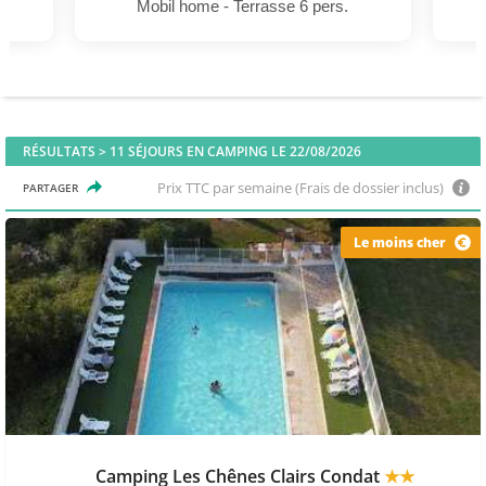
s.
Mobil home - Terrasse 6 pers.
M
RÉSULTATS >
11
SÉJOURS EN CAMPING LE 22/08/2026
Prix TTC par semaine (Frais de dossier inclus)
PARTAGER
Le moins cher
Camping Les Chênes Clairs Condat
★★