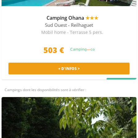
Camping Ohana
★★★
Sud Ouest
- Reilhaguet
Mobil home - Terrasse 5 pers.
503 €
+ D'INFOS >
PRIX MALIN
Campings dont les disponibilités sont à vérifier :