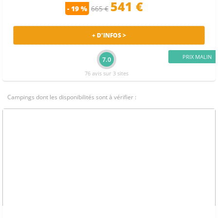
541 €
- 19 %
665 €
+ D'INFOS >
PRIX MALIN
7.0
76 avis sur 3 sites
Campings dont les disponibilités sont à vérifier :