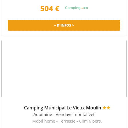
donnant droit à 20€ de réduction sur votre séjour en
504 €
camping, avec le marchand Goélia (fin le 27/10).
Bénéficiez de prix discount pour votre séjour en
camping allant jusqu'à 43%.
+ D'INFOS >
A QUELLE PÉRIODE PARTIR À HOURTIN PLAGE ?
En juillet, il faut compter en moyenne 492 € pour une
semaine en camping à Hourtin plage. Le séjour le moins
cher est à 222 €.
En août,
il faut compter en moyenne
474 € pour une semaine en camping à Hourtin plage
mais le prix le plus bas est à 284 €.
Choisissez votre camping à Hourtin plage parmi 33
séjours en mobil home à Hourtin plage proposés par les
sites suivants : Goélia, Camping-and-co et les plus
Camping Municipal Le Vieux Moulin
★★
grands spécialistes des vacances en camping.
Aquitaine
- Vendays montalivet
Mobil home - Terrasse - Clim 6 pers.