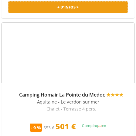
phare du Cordouan ou encore faire une virée à vélo
+ D'INFOS >
dans le Médoc et ses villages.
Pour trouver la
location de mobil home
à Hourtin
Plage la moins chère, comparez les offres ! En camping
à petit prix ou en camping 4 étoiles, comparez les offres
de
location de mobil home à Hourtin Plage
qui vous
intéressent en sélectionnant les services. Pour réserver
un camping avec piscine à Hourtin, une promotion ou
un bon plan pour vos vacances, notre comparateur de
camping à Hourtin rassemble les séjours de plusieurs
sites.
Camping Homair La Pointe du Medoc
★★★★
Comparez 211 locations en camping à Hourtin plage
proposés par 5 sites marchands parmi lesquels La
Aquitaine
- Le verdon sur mer
France Du Nord au Sud, Camping-and-co ou Tohapi.
Chalet - Terrasse 4 pers.
501 €
- 9 %
553 €
TOPS CAMPINGS SUR HOURTIN PLAGE