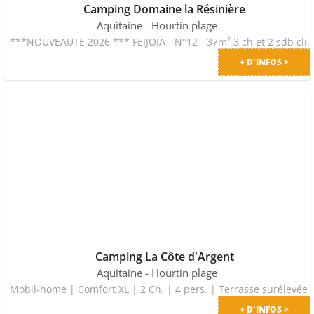
Camping Domaine la Résinière
Aquitaine
- Hourtin plage
***NOUVEAUTE 2026 *** FEIJOIA - N°12 - 37m² 3 ch et 2 sdb climatisé avec terrasse couverte - 
+ D'INFOS >
Camping La Côte d'Argent
Aquitaine
- Hourtin plage
Mobil-home | Comfort XL | 2 Ch. |
+ D'INFOS >