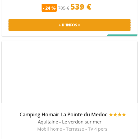
539 €
- 24 %
705 €
+ D'INFOS >
PRIX MALIN
Camping Homair La Pointe du Medoc
★★★★
Aquitaine
- Le verdon sur mer
Mobil home - Terrasse - TV 4 pers.