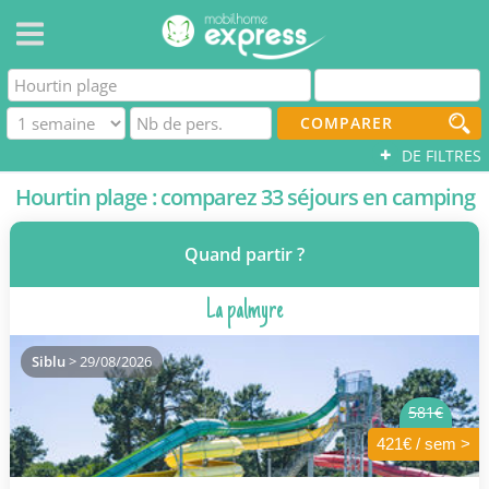
COMPARER
+
DE FILTRES
Hourtin plage : comparez 33 séjours en camping
Quand partir ?
La palmyre
Siblu
> 29/08/2026
581€
421€ / sem >