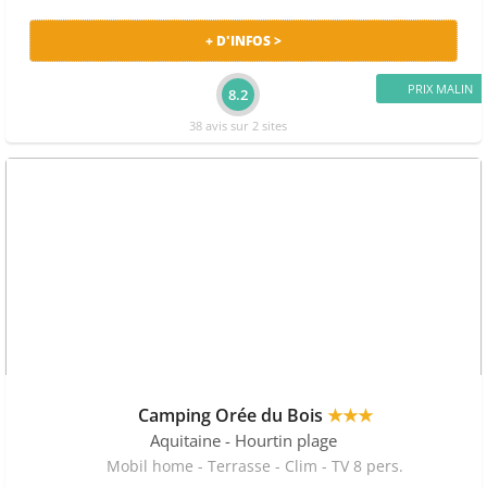
+ D'INFOS >
PRIX MALIN
8.2
38 avis sur 2 sites
Camping Orée du Bois
★★★
Aquitaine
- Hourtin plage
Mobil home - Terrasse - Clim - TV 8 pers.