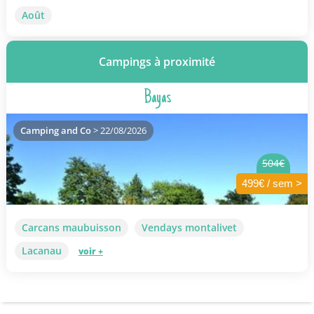
Août
Campings à proximité
Bayas
Camping and Co
> 22/08/2026
504€
499€ / sem >
Carcans maubuisson
Vendays montalivet
Lacanau
voir +